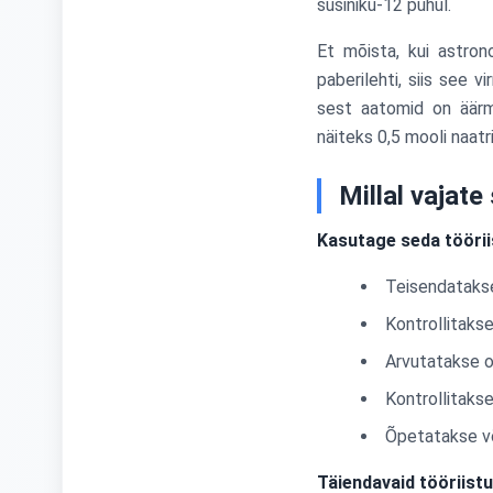
süsiniku-12 puhul.
Et mõista, kui astron
paberilehti, siis see v
sest aatomid on äärmi
näiteks 0,5 mooli naatr
Millal vajate
Kasutage seda tööriis
Teisendatakse
Kontrollitaks
Arvutatakse 
Kontrollitakse
Õpetatakse võ
Täiendavaid tööriist