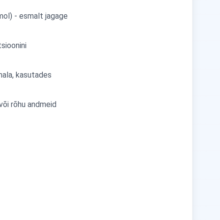
mol) - esmalt jagage
sioonini
umala, kasutades
 või rõhu andmeid