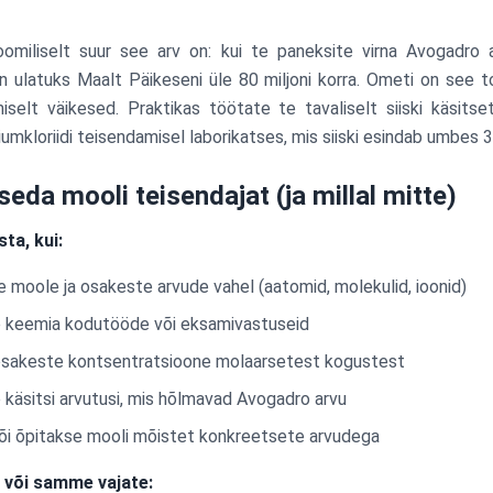
oomiliselt suur see arv on: kui te paneksite virna Avogadro 
irn ulatuks Maalt Päikeseni üle 80 miljoni korra. Ometi on see to
selt väikesed. Praktikas töötate te tavaliselt siiski käsit
iumkloriidi teisendamisel laborikatses, mis siiski esindab umbes 
 seda mooli teisendajat (ja millal mitte)
ta, kui:
 moole ja osakeste arvude vahel (aatomid, molekulid, ioonid)
e keemia kodutööde või eksamivastuseid
osakeste kontsentratsioone molaarsetest kogustest
 käsitsi arvutusi, mis hõlmavad Avogadro arvu
i õpitakse mooli mõistet konkreetsete arvudega
u või samme vajate: