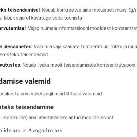
ks teisendamisel
: Nõuab konkreetse aine molaarset massi (g/
läbi, seejärel kasutage seda tööriista
arvutamisel
: Vajab ruumala informatsiooni mooldest kontsentrat
e ülesannetes
: Võib olla vaja kaasata temperatuuri, rõhku ja ru
kesteks teisendamist
rvutustes
: Nõuab lisaks mooli teisendamisele kontsentratsiooni
ndamise valemid
sakeste arvu vahel järgib neid lihtsaid valemeid:
steks teisendamine
 molekulide) arvu arvutamiseks antud moolide arvust:
lide arv
×
Avogadro arv