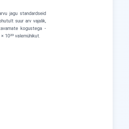
arvu jagu standardseid
hutult suur arv vajalik,
setavamate kogustega -
3 × 10²³ valemühikut.