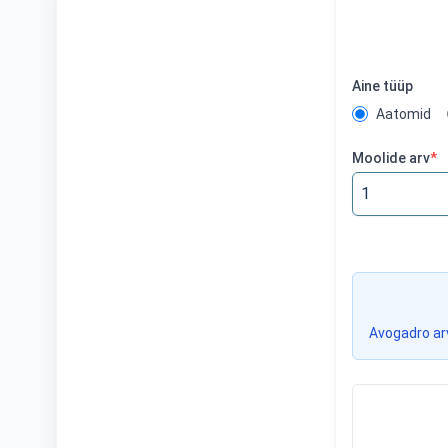
Aine tüüp
Aatomid
Moolide arv
*
Avogadro arv