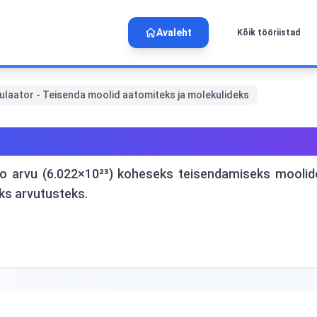
Avaleht
Kõik tööriistad
kulaator - Teisenda moolid aatomiteks ja molekulideks
aator - Teisenda moolid aato
 arvu (6.022×10²³) koheseks teisendamiseks moolide 
ks arvutusteks.