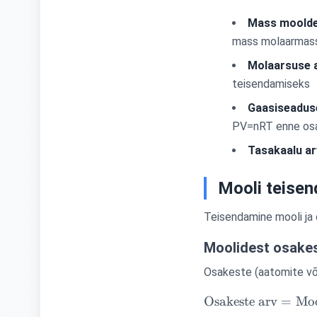
Mass moolde
mass molaarmassi 
Molaarsuse 
teisendamiseks
Gaasiseadus
PV=nRT enne osa
Tasakaalu a
Mooli teise
Teisendamine mooli ja o
Moolidest osake
Osakeste (aatomite või
\text{Osakeste
Osakeste arv
=
Moo