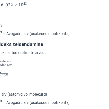
23
×
6
,
022
×
1
0
rv
23
= Avogadro arv (osakesed mooli kohta)
ideks teisendamine
seks antud osakeste arvust:
este arv
v}
adro arv
N
te
23
×
1
0
arv (aatomid või molekulid)
23
= Avogadro arv (osakesed mooli kohta)