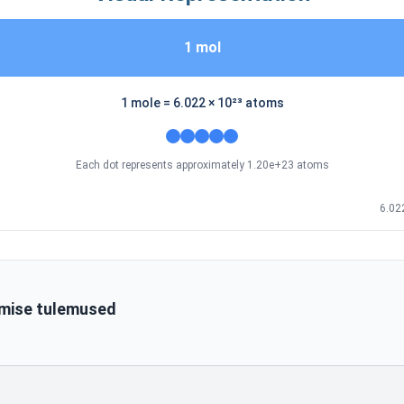
1 mol
1 mole = 6.022 × 10²³
atoms
Each dot represents approximately 1.20e+23 atoms
6.02
mise tulemused