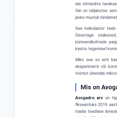
siis võrrandite tasaka
Siin on väljakutse: aa
jaoks muutub hindama
See kalkulaator teeb
Sisestage osakesed
kümnendkohtade paigu
käsitsi tegemisel kom
Miks see on eriti ka
eksperimenti või kontr
tööriist ühendab mikr
Mis on Avog
Avogadro arv
on täp
fikseerituks 2019. aast
itaalia teadlase Amed