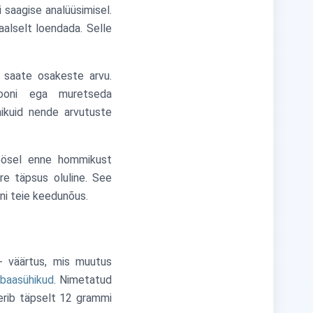
 saagise analüüsimisel.
aalselt loendada. Selle
 saate osakeste arvu.
iooni ega muretseda
ikuid nende arvutuste
 öösel enne hommikust
ire täpsus oluline. See
ni teie keedunõus.
 väärtus, mis muutus
 baasühikud
. Nimetatud
erib täpselt 12 grammi