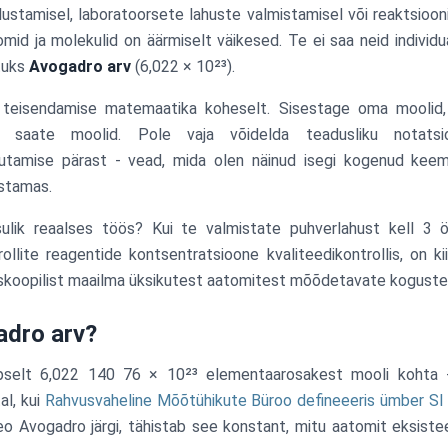
alustamisel, laboratoorsete lahuste valmistamisel või reaktsiooni
tomid ja molekulid on äärmiselt väikesed. Te ei saa neid individu
tuks
Avogadro arv
(6,022 × 10²³).
 teisendamise matemaatika koheselt. Sisestage oma moolid,
, saate moolid. Pole vaja võidelda teadusliku notats
tamise pärast - vead, mida olen näinud isegi kogenud keem
istamas.
sulik reaalses töös? Kui te valmistate puhverlahust kell 3
ollite reagentide kontsentratsioone kvaliteedikontrollis, on ki
oskoopilist maailma üksikutest aatomitest mõõdetavate koguste
adro arv?
selt 6,022 140 76 × 10²³ elementaarosakest mooli kohta -
al, kui
Rahvusvaheline Mõõtühikute Büroo defineeeris ümber SI
eo Avogadro järgi, tähistab see konstant, mitu aatomit eksiste