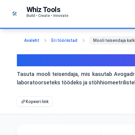
Liigu sisu juurde
Whiz Tools
🛠️
Build • Create • Innovate
Avaleht
Eri tööriistad
Mooli teisendaja kal
Mooli teisendaja kalkul
Tasuta mooli teisendaja, mis kasutab Avogadro
laboratoorseteks töödeks ja stöhhiomeetriliste
Kopeeri link