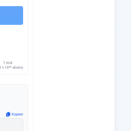
1 mol
2 × 10²³
atoms
Kopeeri