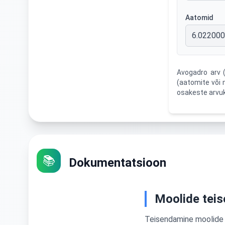
Aatomid
6.02200
Avogadro arv 
(aatomite või 
osakeste arvu
📚
Dokumentatsioon
Moolide tei
Teisendamine moolide j