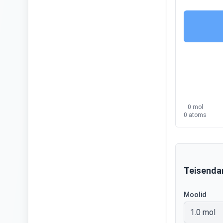
0 mol
0
atoms
Teisenda
Moolid
1.0 mol