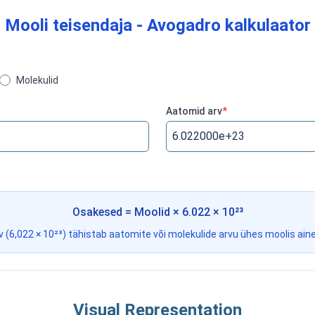
Mooli teisendaja - Avogadro kalkulaator
Molekulid
Aatomid arv
*
Osakesed = Moolid × 6.022 × 10²³
 (6,022 × 10²³) tähistab aatomite või molekulide arvu ühes moolis ain
Visual Representation