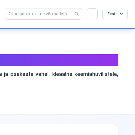
Armastad seda tööriista? Aita meil seda veel
×
Eesti
paremaks muuta!
Klõpsa avamiseks →
miteks ja molekulideks
ja osakeste vahel. Ideaalne keemiahuvilistele,