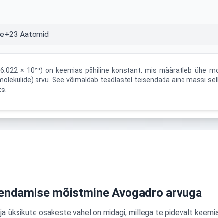
0e+23 Aatomid
(6,022 × 10²³) on keemias põhiline konstant, mis määratleb ühe moo
molekulide) arvu. See võimaldab teadlastel teisendada aine massi sel
ks.
sendamise mõistmine Avogadro arvuga
a üksikute osakeste vahel on midagi, millega te pidevalt keemi