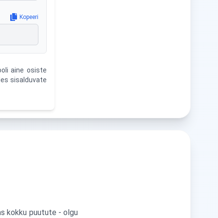
Kopeeri
li aine osiste
les sisalduvate
as kokku puutute - olgu