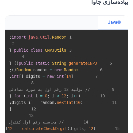
پیاده‌سازی جاوا
Java
;
import
java
.
util
.
Random
1
2
{
public
class
CNPJUtils
3
4
{
)
(
public
static
String
generateCNPJ
5
;
)
(
Random
 random 
=
new
Random
6
;
int
[
]
 digits 
=
new
int
[
14
]
7
8
9
// تولید 12 رقم اول به صورت تصادفی
{
for
(
int
 i 
=
0
;
 i 
<
12
;
 i
++
)
10
;
[
i
]
=
 random
.
nextInt
(
10
)
            digits
11
}
12
13
14
// محاسبه رقم اول کنترل
[
12
]
=
calculateCheckDigit
(
digits
,
12
)
        digits
15