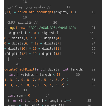
16
17
// محاسبه رقم دوم کنترل
[
13
]
=
calculateCheckDigit
(
digits
,
13
)
        digits
18
19
20
// قالب‌بندی CNPJ
n
String
.
format
(
"%02d.%03d.%03d/%04d-%02d"
21
,
[
0
]
*
10
+
 digits
[
1
]
                digits
22
100
+
 digits
[
3
]
*
10
+
 digits
[
4
]
                digits
23
100
+
 digits
[
6
]
*
10
+
 digits
[
7
]
                digits
24
00
+
 digits
[
10
]
*
10
+
 digits
[
11
]
                digits
25
;
)
[
12
]
*
10
+
 digits
[
13
]
                digits
26
}
27
28
calculateCheckDigit
(
int
[
]
 digits
,
int
 length
)
29
int
[
]
 weights 
=
 length 
<
13
30
5
,
4
,
3
,
2
,
9
,
8
,
7
,
6
,
5
,
4
,
3
,
2
}
?
31
5
,
4
,
3
,
2
,
9
,
8
,
7
,
6
,
5
,
4
,
3
,
2
}
:
32
33
;
int
 sum 
=
0
34
{
for
(
int
 i 
=
0
;
 i 
<
 length
;
 i
++
)
35
;
+=
 digits
[
i
]
*
 weights
[
i
]
            sum 
36