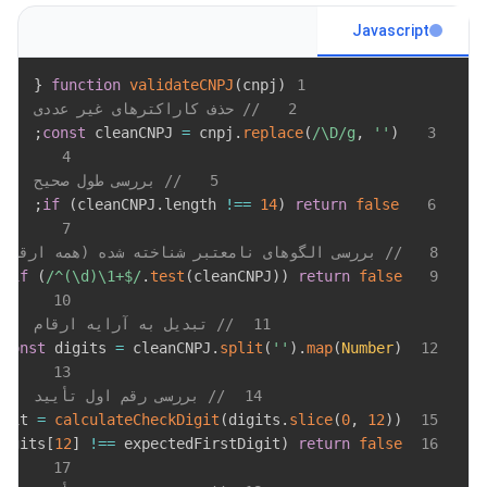
Javascript
{
function
validateCNPJ
(
cnpj
)
1
2
// حذف کاراکترهای غیر عددی
;
const
 cleanCNPJ 
=
 cnpj
.
replace
(
/
\D
/
g
,
''
)
3
4
5
// بررسی طول صحیح
;
if
(
cleanCNPJ
.
length
!==
14
)
return
false
6
7
8
// بررسی الگوهای نامعتبر شناخته شده (همه ارقام 
;
if
(
/
^(\d)\1+$
/
.
test
(
cleanCNPJ
)
)
return
false
9
10
11
// تبدیل به آرایه ارقام
;
const
 digits 
=
 cleanCNPJ
.
split
(
''
)
.
map
(
Number
)
12
13
14
// بررسی رقم اول تأیید
igit 
=
calculateCheckDigit
(
digits
.
slice
(
0
,
12
)
)
15
digits
[
12
]
!==
 expectedFirstDigit
)
return
false
16
17