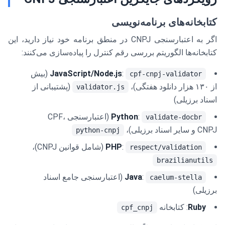
کتابخانه‌های برنامه‌نویسی
اگر به اعتبارسنجی CNPJ در منطق برنامه خود نیاز دارید، این
کتابخانه‌ها الگوریتم بررسی رقم کنترل را پیاده‌سازی می‌کنند:
:
JavaScript/Node.js
(بیش
cpf-cnpj-validator
از ۱۳۰ هزار دانلود هفتگی)،
(پشتیبانی از
validator.js
اسناد برزیلی)
:
Python
(اعتبارسنجی CPF،
validate-docbr
CNPJ و سایر اسناد برزیلی)،
python-cnpj
:
PHP
(شامل قوانین CNPJ)،
respect/validation
brazilianutils
:
Java
(اعتبارسنجی جامع اسناد
caelum-stella
برزیلی)
Ruby
: کتابخانه
cpf_cnpj