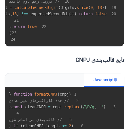
18
// بررسی رقم دوم تأیید
igit 
=
calculateCheckDigit
(
digits
.
slice
(
0
,
13
)
)
19
igits
[
13
]
!==
 expectedSecondDigit
)
return
false
20
21
;
return
true
22
}
23
24
تابع قالب‌بندی CNPJ
Javascript
{
function
formatCNPJ
(
cnpj
)
1
2
// حذف کاراکترهای غیر عددی
;
const
 cleanCNPJ 
=
 cnpj
.
replace
(
/
\D
/
g
,
''
)
3
4
5
// قالب‌بندی بر اساس طول
{
if
(
cleanCNPJ
.
length
<=
2
)
6