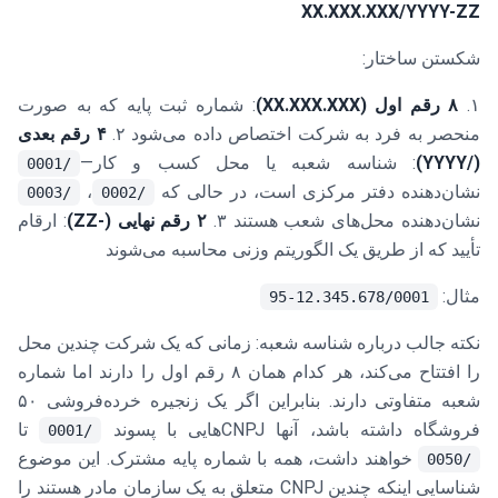
XX.XXX.XXX/YYYY-ZZ
شکستن ساختار:
۱.
۸ رقم اول (XX.XXX.XXX)
: شماره ثبت پایه که به صورت
منحصر به فرد به شرکت اختصاص داده می‌شود ۲.
۴ رقم بعدی
(/YYYY)
: شناسه شعبه یا محل کسب و کار—
/0001
نشان‌دهنده دفتر مرکزی است، در حالی که
،
/0003
/0002
نشان‌دهنده محل‌های شعب هستند ۳.
۲ رقم نهایی (-ZZ)
: ارقام
تأیید که از طریق یک الگوریتم وزنی محاسبه می‌شوند
مثال:
12.345.678/0001-95
نکته جالب درباره شناسه شعبه: زمانی که یک شرکت چندین محل
را افتتاح می‌کند، هر کدام همان ۸ رقم اول را دارند اما شماره
شعبه متفاوتی دارند. بنابراین اگر یک زنجیره خرده‌فروشی ۵۰
فروشگاه داشته باشد، آنها CNPJ‌هایی با پسوند
تا
/0001
خواهند داشت، همه با شماره پایه مشترک. این موضوع
/0050
شناسایی اینکه چندین CNPJ متعلق به یک سازمان مادر هستند را