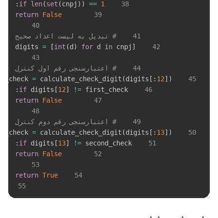
:
if
len
(
set
(
cnpj
)
)
==
1
38
return
False
39
40
41
# تبدیل به لیست اعداد صحیح
=
[
int
(
d
)
for
 d 
in
 cnpj
]
    digits 
42
43
44
# اعتبارسنجی رقم اول کنترل
=
 calculate_check_digit
(
digits
[
:
12
]
)
    first_check 
45
:
if
 digits
[
12
]
!=
 first_check
46
return
False
47
48
49
# اعتبارسنجی رقم دوم کنترل
=
 calculate_check_digit
(
digits
[
:
13
]
)
    second_check 
50
:
if
 digits
[
13
]
!=
 second_check
51
return
False
52
53
return
True
54
55