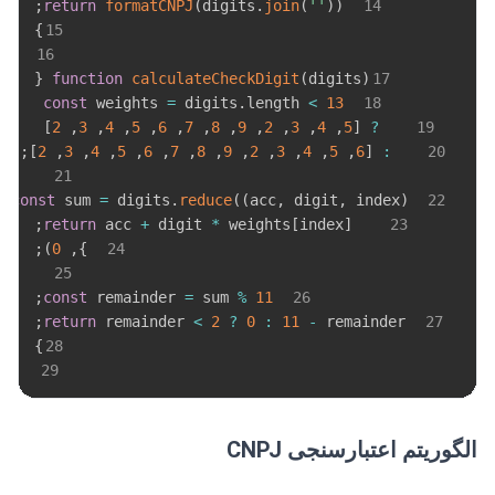
;
return
formatCNPJ
(
digits
.
join
(
''
)
)
14
}
15
16
{
function
calculateCheckDigit
(
digits
)
17
const
 weights 
=
 digits
.
length
<
13
18
]
2
,
3
,
4
,
5
,
6
,
7
,
8
,
9
,
2
,
3
,
4
,
5
[
?
19
;
]
2
,
3
,
4
,
5
,
6
,
7
,
8
,
9
,
2
,
3
,
4
,
5
,
6
[
:
20
21
>
const
 sum 
=
 digits
.
reduce
(
(
acc
,
 digit
,
 index
)
22
;
return
 acc 
+
 digit 
*
 weights
[
index
]
23
;
)
0
,
}
24
25
;
const
 remainder 
=
 sum 
%
11
26
;
return
 remainder 
<
2
?
0
:
11
-
 remainder
27
}
28
29
الگوریتم اعتبارسنجی CNPJ