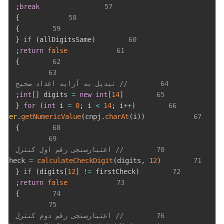
;
break
57
}
58
}
59
{
if
(
allDigitsSame
)
60
;
return
false
61
}
62
63
64
// تبدیل به آرایه اعداد صحیح
;
int
[
]
 digits 
=
new
int
[
14
]
65
{
for
(
int
 i 
=
0
;
 i 
<
14
;
 i
++
)
66
acter
.
getNumericValue
(
cnpj
.
charAt
(
i
)
)
            digits
67
}
68
69
70
// اعتبارسنجی رقم اول کنترل
stCheck 
=
calculateCheckDigit
(
digits
,
12
)
71
{
if
(
digits
[
12
]
!=
 firstCheck
)
72
;
return
false
73
}
74
75
76
// اعتبارسنجی رقم دوم کنترل