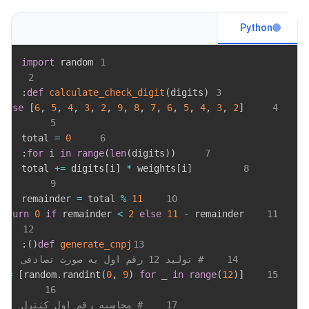
Python
import
 random

1
2
:
def
calculate_check_digit
(
digits
)
3
else
[
6
,
5
,
4
,
3
,
2
,
9
,
8
,
7
,
6
,
5
,
4
,
3
,
2
]
    weights 
4
5
=
0
    total 
6
:
for
 i 
in
range
(
len
(
digits
)
)
7
+=
 digits
[
i
]
*
 weights
[
i
]
        total 
8
9
=
 total 
%
11
    remainder 
10
return
0
if
 remainder 
<
2
else
11
-
 remainder

11
12
:
)
(
def
generate_cnpj
13
14
# تولید 12 رقم اول به صورت تصادفی
=
[
random
.
randint
(
0
,
9
)
for
 _ 
in
range
(
12
)
]
    digits 
15
16
17
# محاسبه رقم اول کنترل