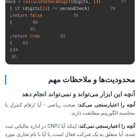
ndCheck 
=
calculateCheckDigit
(
digits
,
13
)
77
{
if
(
digits
[
13
]
!=
 secondCheck
)
78
;
return
false
79
}
80
81
;
return
true
82
}
83
}
84
85
محدودیت‌ها و ملاحظات مهم
آنچه این ابزار می‌تواند و نمی‌تواند انجام دهد
آنچه را اعتبارسنجی می‌کند:
صحت ریاضی - آیا ارقام کنترل با
محاسبه الگوریتم مطابقت دارند.
آنچه را اعتبارسنجی نمی‌کند:
اینکه آیا CNPJ در اداره مالیاتی ثبت
شده، آیا متعلق به یک شرکت فعال است، یا آیا با نام تجاری مورد