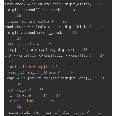
=
 calculate_check_digit
(
digits
)
    first_check 
18
.
append
(
first_check
)
    digits
19
20
21
# محاسبه رقم دوم کنترل
=
 calculate_check_digit
(
digits
)
    second_check 
22
.
append
(
second_check
)
    digits
23
24
25
# قالب‌بندی CNPJ
=
''
.
join
(
map
(
str
,
 digits
)
)
    cnpj 
26
pj
[
2
:
5]
}
.
{
cnpj
[
5
:
8]
}
/
{
cnpj
[
8
:
12]
}
-
{
cnpj
[
12
:
]
}
27
28
:
def
validate_cnpj
(
cnpj
)
29
30
# حذف کاراکترهای غیر عددی
=
''
.
join
(
filter
(
str
.
isdigit
,
 cnpj
)
)
    cnpj 
31
32
33
# بررسی طول
:
if
len
(
cnpj
)
!=
14
34
return
False
35
36
37
# بررسی اینکه آیا همه ارقام یکسان هستند