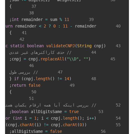
}
37
38
;
int
 remainder 
=
 sum 
%
11
39
return
 remainder 
<
2
?
0
:
11
-
 remainder
40
}
41
42
blic
static
boolean
validateCNPJ
(
String
 cnpj
)
43
44
// حذف کاراکترهای غیر عددی
;
=
 cnpj
.
replaceAll
(
"\\D"
,
""
)
        cnpj 
45
46
47
// بررسی طول
{
if
(
cnpj
.
length
(
)
!=
14
)
48
;
return
false
49
}
50
51
52
// بررسی اینکه آیا همه ارقام یکسان هستند
;
boolean
 allDigitsSame 
=
true
53
{
for
(
int
 i 
=
1
;
 i 
<
 cnpj
.
length
(
)
;
 i
++
)
54
if
(
cnpj
.
charAt
(
i
)
!=
 cnpj
.
charAt
(
0
)
)
55
;
=
false
                allDigitsSame 
56