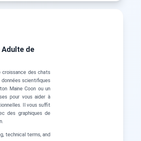
e Adulte de
e croissance des chats
s données scientifiques
haton Maine Coon ou un
ises pour vous aider à
onnelles. Il vous suffit
vec des graphiques de
n.
g, technical terms, and