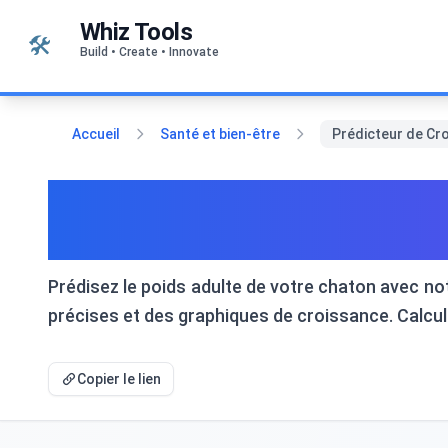
Passer au contenu
Whiz Tools
🛠️
Build • Create • Innovate
Accueil
Santé et bien-être
Prédicteur de Cro
Prédicteur de Croissance
Chatons
Prédisez le poids adulte de votre chaton avec notr
précises et des graphiques de croissance. Calcula
Copier le lien