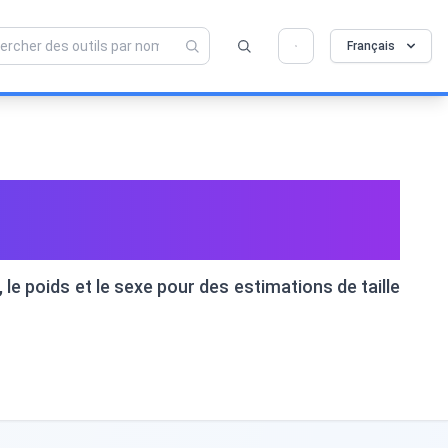
💡 Aimez-vous cet outil ? Aidez-nous à le
×
Français
rendre encore meilleur !
Cliquez pour ouvrir →
Taille Adulte des
 le poids et le sexe pour des estimations de taille