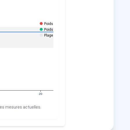
Poids Actuel
Poids Prévu
Plage Typique de la Race
20
ses mesures actuelles.