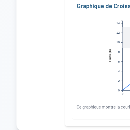
Graphique de Crois
14
12
10
Poids (lb)
8
6
4
2
0
0
Ce graphique montre la cour