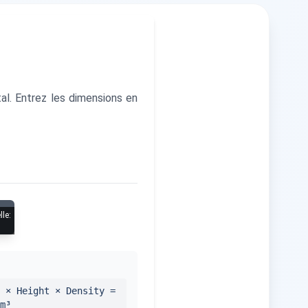
al. Entrez les dimensions en
lle
:
 × Height × Density =
m³