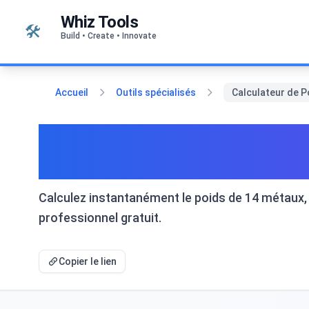
Passer au contenu
Whiz Tools
🛠️
Build • Create • Innovate
Accueil
Outils spécialisés
Calculateur de Po
Calculateur de Poids des
Cuivre
Calculez instantanément le poids de 14 métaux, do
professionnel gratuit.
Copier le lien