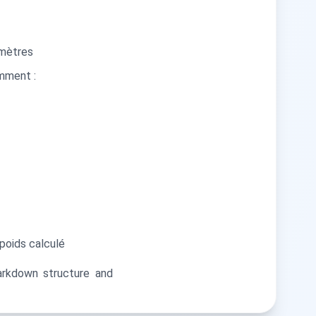
imètres
amment :
 poids calculé
markdown structure and