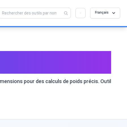
💡 Aimez-vous cet outil ? Aidez-nous à le
×
Français
rendre encore meilleur !
Cliquez pour ouvrir →
de l'Aluminium et du
dimensions pour des calculs de poids précis. Outil