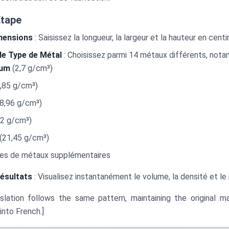
Étape
mensions
: Saisissez la longueur, la largeur et la hauteur en cent
le Type de Métal
: Choisissez parmi 14 métaux différents, not
ium
(2,7 g/cm³)
,85 g/cm³)
8,96 g/cm³)
2 g/cm³)
(21,45 g/cm³)
pes de métaux supplémentaires
ésultats
: Visualisez instantanément le volume, la densité et le
slation follows the same pattern, maintaining the original 
into French.]