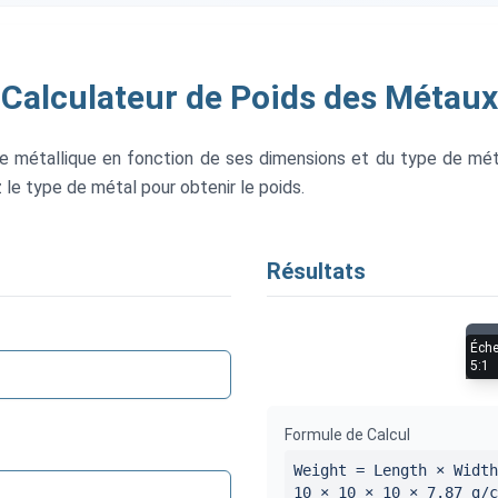
Calculateur de Poids des Métaux
ce métallique en fonction de ses dimensions et du type de mét
le type de métal pour obtenir le poids.
Résultats
Éche
5:1
Formule de Calcul
Weight = Length × Width
10
×
10
×
10
×
7.87
g/c