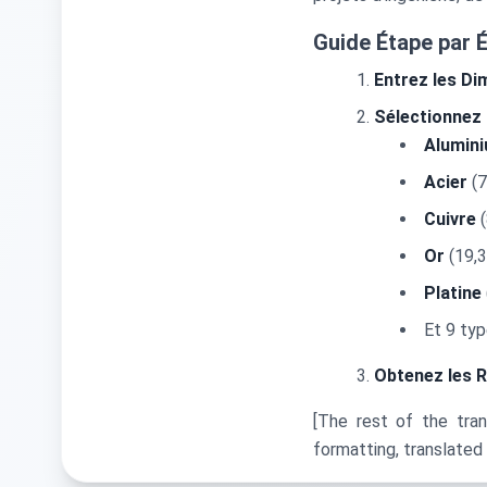
Guide Étape par 
Entrez les Di
Sélectionnez 
Alumin
Acier
(7
Cuivre
(
Or
(19,3
Platine
Et 9 ty
Obtenez les R
[The rest of the tran
formatting, translated 