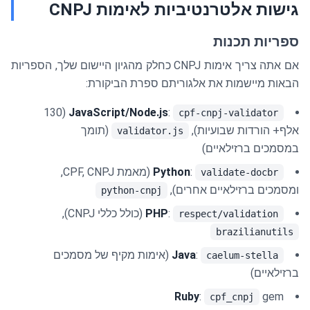
גישות אלטרנטיביות לאימות CNPJ
ספריות תכנות
אם אתה צריך אימות CNPJ כחלק מהגיון היישום שלך, הספריות
הבאות מיישמות את אלגוריתם ספרת הביקורת:
(130
JavaScript/Node.js
:
cpf-cnpj-validator
אלף+ הורדות שבועיות),
(תומך
validator.js
במסמכים ברזילאיים)
:
Python
(מאמת CPF, CNPJ,
validate-docbr
ומסמכים ברזילאיים אחרים),
python-cnpj
:
PHP
(כולל כללי CNPJ),
respect/validation
brazilianutils
:
Java
(אימות מקיף של מסמכים
caelum-stella
ברזילאיים)
Ruby
:
gem
cpf_cnpj