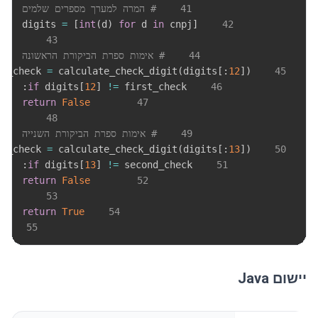
41
# המרה למערך מספרים שלמים
=
[
int
(
d
)
for
 d 
in
 cnpj
]
    digits 
42
43
44
# אימות ספרת הביקורת הראשונה
=
 calculate_check_digit
(
digits
[
:
12
]
)
    first_check 
45
:
if
 digits
[
12
]
!=
 first_check
46
return
False
47
48
49
# אימות ספרת הביקורת השנייה
=
 calculate_check_digit
(
digits
[
:
13
]
)
    second_check 
50
:
if
 digits
[
13
]
!=
 second_check
51
return
False
52
53
return
True
54
55
יישום Java