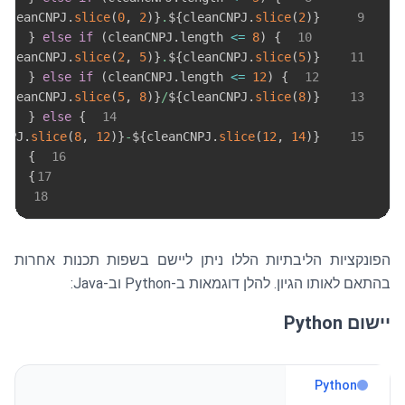
{
cleanCNPJ
.
slice
(
0
,
2
)
}
.
${
cleanCNPJ
.
slice
(
2
)
}
9
{
else
if
(
cleanCNPJ
.
length
<=
8
)
}
10
{
cleanCNPJ
.
slice
(
2
,
5
)
}
.
${
cleanCNPJ
.
slice
(
5
)
}
11
{
else
if
(
cleanCNPJ
.
length
<=
12
)
}
12
{
cleanCNPJ
.
slice
(
5
,
8
)
}
/
${
cleanCNPJ
.
slice
(
8
)
}
13
{
else
}
14
CNPJ
.
slice
(
8
,
12
)
}
-
${
cleanCNPJ
.
slice
(
12
,
14
)
}
15
}
16
}
17
18
הפונקציות הליבתיות הללו ניתן ליישם בשפות תכנות אחרות
בהתאם לאותו הגיון. להלן דוגמאות ב-Python וב-Java:
יישום Python
Python