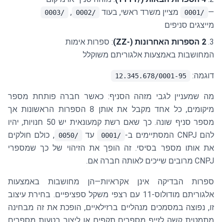
—
מציין משרד ראשי, בעוד
,
/0003
/0002
/0001
מייצגים סניפים
2 הספרות האחרונות (-ZZ)
: ספרות אימות
המחושבות באמצעות אלגוריתם משוקלל
דוגמה:
12.345.678/0001-95
מה שמעניין לגבי מזהה הסניף: כאשר חברה פותחת מספר
מיקומים, כל אחד מקבל את אותן 8 הספרות הראשונות אך
מספר סניף שונה. כך שאם רשת קמעונאית יש 50 חנויות, יהיו
להם CNPJ המסתיימים ב-
עד
, כולם חולקים
/0050
/0001
את אותו מספר בסיסי. זה הופך את הזיהוי של כך שמספרי
CNPJ מרובים שייכים לאותה חברה אם.
ספרות הבדיקה אינן אקראיות—הן מחושבות באמצעות
אלגוריתם מודולוס-11 עם רצפי משקל ספציפיים. בחירת עיצוב
זו, נפוצה במסמכים מנהליים ברזילאיים, הופכת את זה מבחינה
מתמטית קשה לזייף מספרים תקפים או ליצור בטעות מספרים