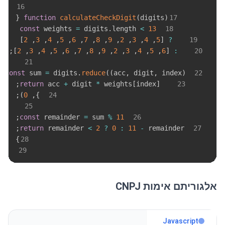
16
{
function
calculateCheckDigit
(
digits
)
17
const
 weights 
=
 digits
.
length
<
13
18
]
2
,
3
,
4
,
5
,
6
,
7
,
8
,
9
,
2
,
3
,
4
,
5
[
?
19
;
]
2
,
3
,
4
,
5
,
6
,
7
,
8
,
9
,
2
,
3
,
4
,
5
,
6
[
:
20
21
>
const
 sum 
=
 digits
.
reduce
(
(
acc
,
 digit
,
 index
)
22
;
return
 acc 
+
 digit 
*
 weights
[
index
]
23
;
)
0
,
}
24
25
;
const
 remainder 
=
 sum 
%
11
26
;
return
 remainder 
<
2
?
0
:
11
-
 remainder
27
}
28
29
אלגוריתם אימות CNPJ
Javascript