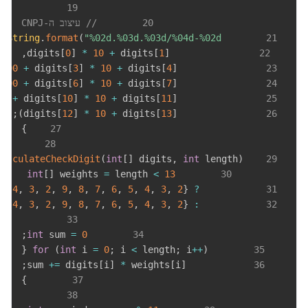
19
20
// עיצוב ה-CNPJ
n
String
.
format
(
"%02d.%03d.%03d/%04d-%02d"
21
,
[
0
]
*
10
+
 digits
[
1
]
                digits
22
100
+
 digits
[
3
]
*
10
+
 digits
[
4
]
                digits
23
100
+
 digits
[
6
]
*
10
+
 digits
[
7
]
                digits
24
00
+
 digits
[
10
]
*
10
+
 digits
[
11
]
                digits
25
;
)
[
12
]
*
10
+
 digits
[
13
]
                digits
26
}
27
28
calculateCheckDigit
(
int
[
]
 digits
,
int
 length
)
29
int
[
]
 weights 
=
 length 
<
13
30
5
,
4
,
3
,
2
,
9
,
8
,
7
,
6
,
5
,
4
,
3
,
2
}
?
31
5
,
4
,
3
,
2
,
9
,
8
,
7
,
6
,
5
,
4
,
3
,
2
}
:
32
33
;
int
 sum 
=
0
34
{
for
(
int
 i 
=
0
;
 i 
<
 length
;
 i
++
)
35
;
+=
 digits
[
i
]
*
 weights
[
i
]
            sum 
36
}
37
38