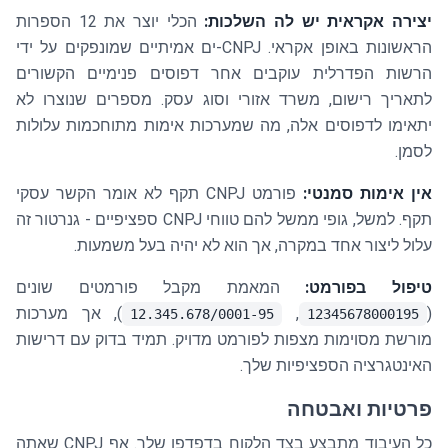
יצירה אקראית יש לה השלכות:
הכלי יוצר את 12 הספרות
הראשונות באופן אקראי. CNPJ-ים אמיתיים שמונפקים על ידי
הרשות הפדרלית עוקבים אחר דפוסים פנימיים הקשורים
לתאריך רישום, משרד אזורי וסוג עסק. מספרים שנוצרו לא
יתאימו לדפוסים אלה, מה שמערכות אימות מתוחכמות עלולות
לסמן.
אין אימות סמנטי:
פורמט CNPJ תקף לא אומר הקשר עסקי
תקף. למשל, גופי ממשל להם טווחי CNPJ ספציפיים - גנרטור זה
עלול ליצור אחד במקרה, אך הוא לא יהיה בעל משמעות.
טיפול בפורמט:
המאמת מקבל פורמטים שונים
(
,
), אך מערכות
12.345.678/0001-95
12345678000195
מורשת מסוימות מצפות לפורמט מדויק. תמיד בדוק עם דרישות
האינטגרציה הספציפיות שלך.
פרטיות ואבטחה
כל העיבוד מתבצע בצד הלקוח בדפדפן שלך. אף CNPJ שאתה