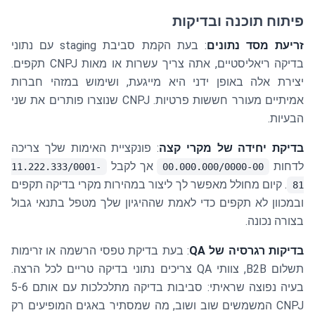
פיתוח תוכנה ובדיקות
זריעת מסד נתונים
: בעת הקמת סביבת staging עם נתוני
בדיקה ריאליסטיים, אתה צריך עשרות או מאות CNPJ תקפים.
יצירת אלה באופן ידני היא מייגעת, ושימוש במזהי חברות
אמיתיים מעורר חששות פרטיות. CNPJ שנוצרו פותרים את שני
הבעיות.
בדיקת יחידה של מקרי קצה
: פונקציית האימות שלך צריכה
לדחות
אך לקבל
11.222.333/0001-
00.000.000/0000-00
. קיום מחולל מאפשר לך ליצור במהירות מקרי בדיקה תקפים
81
ובמכוון לא תקפים כדי לאמת שההיגיון שלך מטפל בתנאי גבול
בצורה נכונה.
בדיקות רגרסיה של QA
: בעת בדיקת טפסי הרשמה או זרימות
תשלום B2B, צוותי QA צריכים נתוני בדיקה טריים לכל הרצה.
בעיה נפוצה שראיתי: סביבות בדיקה מתלכלכות עם אותם 5-6
CNPJ המשמשים שוב ושוב, מה שמסתיר באגים המופיעים רק