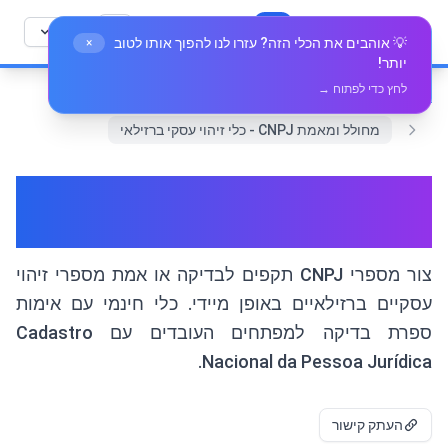
לג לתוכן
🛠️
Whiz Tools
כל הכלים
עברית
💡 אוהבים את הכלי הזה? עזרו לנו להפוך אותו לטוב
×
יותר!
לחץ כדי לפתוח →
בית
משפטים ועסקים
מחולל ומאמת CNPJ - כלי זיהוי עסקי ברזילאי
מחולל ומאמת CNPJ - כלי זיהוי
עסקי ברזילאי
צור מספרי CNPJ תקפים לבדיקה או אמת מספרי זיהוי
עסקיים ברזילאיים באופן מיידי. כלי חינמי עם אימות
ספרת בדיקה למפתחים העובדים עם Cadastro
Nacional da Pessoa Jurídica.
העתק קישור