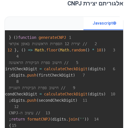
אלגוריתם יצירת CNPJ
Javascript
{
)
(
function
generateCNPJ
1
2
// יצירת 12 הספרות הראשונות באופן אקראי
th
:
12
}
,
(
)
=>
Math
.
floor
(
Math
.
random
(
)
*
10
)
)
3
4
5
// חישוב ספרת הביקורת הראשונה
t
 firstCheckDigit 
=
calculateCheckDigit
(
digits
)
6
;
.
push
(
firstCheckDigit
)
  digits
7
8
9
// חישוב ספרת הביקורת השנייה
 secondCheckDigit 
=
calculateCheckDigit
(
digits
)
10
;
.
push
(
secondCheckDigit
)
  digits
11
12
13
// עיצוב ה-CNPJ
;
return
formatCNPJ
(
digits
.
join
(
''
)
)
14
}
15