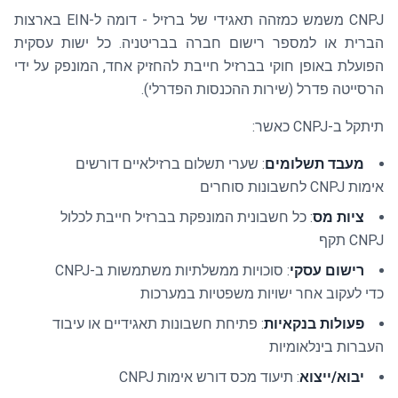
CNPJ משמש כמזהה תאגידי של ברזיל - דומה ל-EIN בארצות
הברית או למספר רישום חברה בבריטניה. כל ישות עסקית
הפועלת באופן חוקי בברזיל חייבת להחזיק אחד, המונפק על ידי
הרסייטה פדרל (שירות ההכנסות הפדרלי).
תיתקל ב-CNPJ כאשר:
מעבד תשלומים
: שערי תשלום ברזילאיים דורשים
אימות CNPJ לחשבונות סוחרים
ציות מס
: כל חשבונית המונפקת בברזיל חייבת לכלול
CNPJ תקף
רישום עסקי
: סוכויות ממשלתיות משתמשות ב-CNPJ
כדי לעקוב אחר ישויות משפטיות במערכות
פעולות בנקאיות
: פתיחת חשבונות תאגידיים או עיבוד
העברות בינלאומיות
יבוא/ייצוא
: תיעוד מכס דורש אימות CNPJ