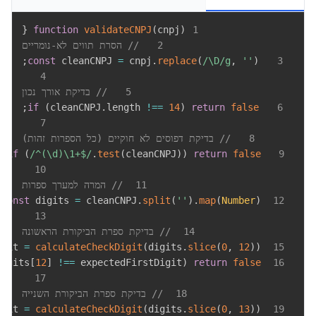
{
function
validateCNPJ
(
cnpj
)
1
2
// הסרת תווים לא-נומריים
;
const
 cleanCNPJ 
=
 cnpj
.
replace
(
/
\D
/
g
,
''
)
3
4
5
// בדיקת אורך נכון
;
if
(
cleanCNPJ
.
length
!==
14
)
return
false
6
7
8
// בדיקת דפוסים לא חוקיים (כל הספרות זהות)
;
if
(
/
^(\d)\1+$
/
.
test
(
cleanCNPJ
)
)
return
false
9
10
11
// המרה למערך ספרות
;
const
 digits 
=
 cleanCNPJ
.
split
(
''
)
.
map
(
Number
)
12
13
14
// בדיקת ספרת הביקורת הראשונה
igit 
=
calculateCheckDigit
(
digits
.
slice
(
0
,
12
)
)
15
digits
[
12
]
!==
 expectedFirstDigit
)
return
false
16
17
18
// בדיקת ספרת הביקורת השנייה
igit 
=
calculateCheckDigit
(
digits
.
slice
(
0
,
13
)
)
19