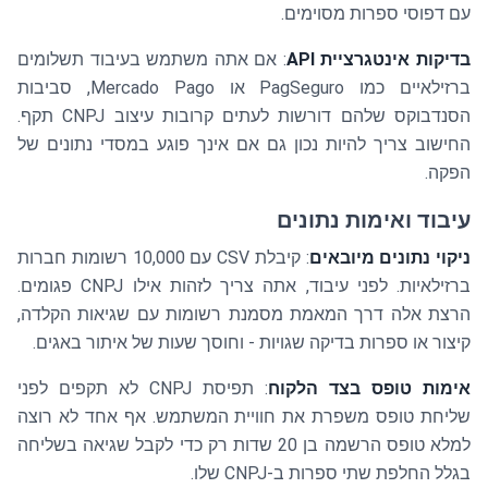
עם דפוסי ספרות מסוימים.
בדיקות אינטגרציית API
: אם אתה משתמש בעיבוד תשלומים
ברזילאיים כמו PagSeguro או Mercado Pago, סביבות
הסנדבוקס שלהם דורשות לעתים קרובות עיצוב CNPJ תקף.
החישוב צריך להיות נכון גם אם אינך פוגע במסדי נתונים של
הפקה.
עיבוד ואימות נתונים
ניקוי נתונים מיובאים
: קיבלת CSV עם 10,000 רשומות חברות
ברזילאיות. לפני עיבוד, אתה צריך לזהות אילו CNPJ פגומים.
הרצת אלה דרך המאמת מסמנת רשומות עם שגיאות הקלדה,
קיצור או ספרות בדיקה שגויות - וחוסך שעות של איתור באגים.
אימות טופס בצד הלקוח
: תפיסת CNPJ לא תקפים לפני
שליחת טופס משפרת את חוויית המשתמש. אף אחד לא רוצה
למלא טופס הרשמה בן 20 שדות רק כדי לקבל שגיאה בשליחה
בגלל החלפת שתי ספרות ב-CNPJ שלו.