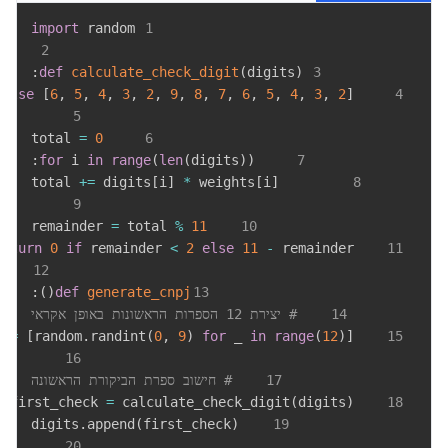
import
 random

1
2
:
def
calculate_check_digit
(
digits
)
3
else
[
6
,
5
,
4
,
3
,
2
,
9
,
8
,
7
,
6
,
5
,
4
,
3
,
2
]
    weights 
4
5
=
0
    total 
6
:
for
 i 
in
range
(
len
(
digits
)
)
7
+=
 digits
[
i
]
*
 weights
[
i
]
        total 
8
9
=
 total 
%
11
    remainder 
10
return
0
if
 remainder 
<
2
else
11
-
 remainder

11
12
:
)
(
def
generate_cnpj
13
14
# יצירת 12 הספרות הראשונות באופן אקראי
=
[
random
.
randint
(
0
,
9
)
for
 _ 
in
range
(
12
)
]
    digits 
15
16
17
# חישוב ספרת הביקורת הראשונה
=
 calculate_check_digit
(
digits
)
    first_check 
18
.
append
(
first_check
)
    digits
19
20