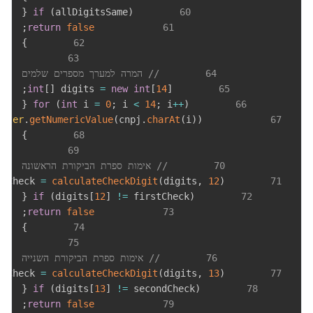
{
if
(
allDigitsSame
)
60
;
return
false
61
}
62
63
64
// המרה למערך מספרים שלמים
;
int
[
]
 digits 
=
new
int
[
14
]
65
{
for
(
int
 i 
=
0
;
 i 
<
14
;
 i
++
)
66
acter
.
getNumericValue
(
cnpj
.
charAt
(
i
)
)
            digits
67
}
68
69
70
// אימות ספרת הביקורת הראשונה
stCheck 
=
calculateCheckDigit
(
digits
,
12
)
71
{
if
(
digits
[
12
]
!=
 firstCheck
)
72
;
return
false
73
}
74
75
76
// אימות ספרת הביקורת השנייה
ndCheck 
=
calculateCheckDigit
(
digits
,
13
)
77
{
if
(
digits
[
13
]
!=
 secondCheck
)
78
;
return
false
79