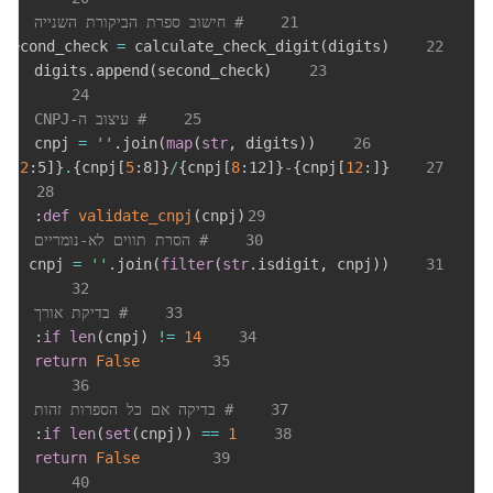
21
# חישוב ספרת הביקורת השנייה
=
 calculate_check_digit
(
digits
)
    second_check 
22
.
append
(
second_check
)
    digits
23
24
25
# עיצוב ה-CNPJ
=
''
.
join
(
map
(
str
,
 digits
)
)
    cnpj 
26
pj
[
2
:
5]
}
.
{
cnpj
[
5
:
8]
}
/
{
cnpj
[
8
:
12]
}
-
{
cnpj
[
12
:
]
}
27
28
:
def
validate_cnpj
(
cnpj
)
29
30
# הסרת תווים לא-נומריים
=
''
.
join
(
filter
(
str
.
isdigit
,
 cnpj
)
)
    cnpj 
31
32
33
# בדיקת אורך
:
if
len
(
cnpj
)
!=
14
34
return
False
35
36
37
# בדיקה אם כל הספרות זהות
:
if
len
(
set
(
cnpj
)
)
==
1
38
return
False
39
40