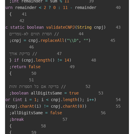
;
int
 remainder 
=
 sum 
%
11
39
return
 remainder 
<
2
?
0
:
11
-
 remainder
40
}
41
42
blic
static
boolean
validateCNPJ
(
String
 cnpj
)
43
44
// הסרת תווים לא-נומריים
;
=
 cnpj
.
replaceAll
(
"\\D"
,
""
)
        cnpj 
45
46
47
// בדיקת אורך
{
if
(
cnpj
.
length
(
)
!=
14
)
48
;
return
false
49
}
50
51
52
// בדיקה אם כל הספרות זהות
;
boolean
 allDigitsSame 
=
true
53
{
for
(
int
 i 
=
1
;
 i 
<
 cnpj
.
length
(
)
;
 i
++
)
54
if
(
cnpj
.
charAt
(
i
)
!=
 cnpj
.
charAt
(
0
)
)
55
;
=
false
                allDigitsSame 
56
;
break
57
}
58
}
59