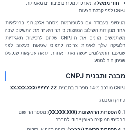
חוזי ממשלה
: מערכות מכרזים ציבוריים מאמתות
CNPJ לפני קבלת הצעות
מניסיוני בעבודה עם פלטפורמות מסחר אלקטרוני ברזילאיות,
אחד מנקודות השילוב הנפוצות ביותר היא זרימת התשלום שבה
משתמשים מזינים את ה-CNPJ שלהם לרכישות תאגידיות.
הלוגיקה שלך לאימות צריכה לתפוס שגיאות בעיצוב לפני
שמעבד התשלומים יעשה זאת - אחרת תראה עסקאות שנכשלו
שניתן היה למנוע.
מבנה ותבנית CNPJ
CNPJ מורכב מ-14 ספרות בתבנית:
XX.XXX.XXX/YYYY-ZZ
פירוק המבנה:
8 הספרות הראשונות (XX.XXX.XXX)
: מספר הרישום
הבסיסי המוקצה באופן ייחודי לחברה
4 הספרות הבאות (/YYYY)
: מזהה סניף או מיקום