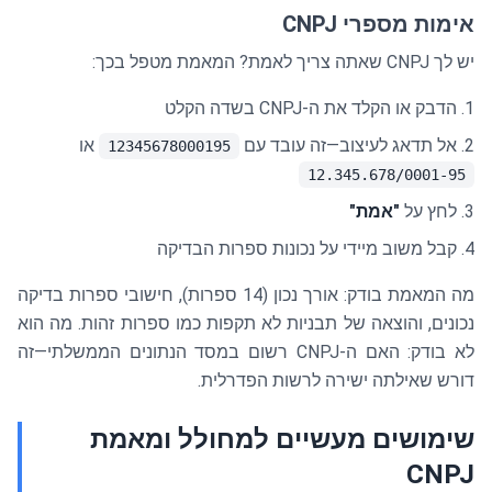
אימות מספרי CNPJ
יש לך CNPJ שאתה צריך לאמת? המאמת מטפל בכך:
הדבק או הקלד את ה-CNPJ בשדה הקלט
אל תדאג לעיצוב—זה עובד עם
או
12345678000195
12.345.678/0001-95
לחץ על
"אמת"
קבל משוב מיידי על נכונות ספרות הבדיקה
מה המאמת בודק: אורך נכון (14 ספרות), חישובי ספרות בדיקה
נכונים, והוצאה של תבניות לא תקפות כמו ספרות זהות. מה הוא
לא בודק: האם ה-CNPJ רשום במסד הנתונים הממשלתי—זה
דורש שאילתה ישירה לרשות הפדרלית.
שימושים מעשיים למחולל ומאמת
CNPJ