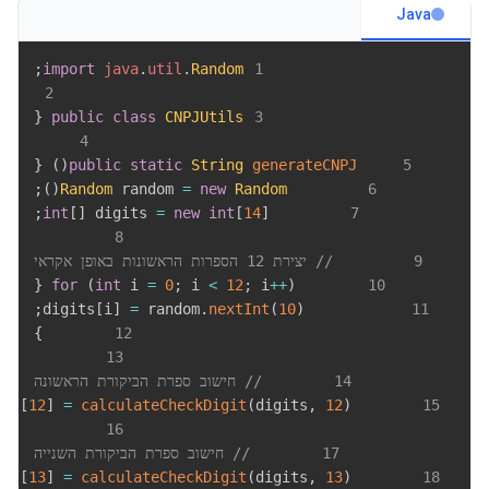
Java
;
import
java
.
util
.
Random
1
2
{
public
class
CNPJUtils
3
4
{
)
(
public
static
String
generateCNPJ
5
;
)
(
Random
 random 
=
new
Random
6
;
int
[
]
 digits 
=
new
int
[
14
]
7
8
9
// יצירת 12 הספרות הראשונות באופן אקראי
{
for
(
int
 i 
=
0
;
 i 
<
12
;
 i
++
)
10
;
[
i
]
=
 random
.
nextInt
(
10
)
            digits
11
}
12
13
14
// חישוב ספרת הביקורת הראשונה
[
12
]
=
calculateCheckDigit
(
digits
,
12
)
        digits
15
16
17
// חישוב ספרת הביקורת השנייה
[
13
]
=
calculateCheckDigit
(
digits
,
13
)
        digits
18