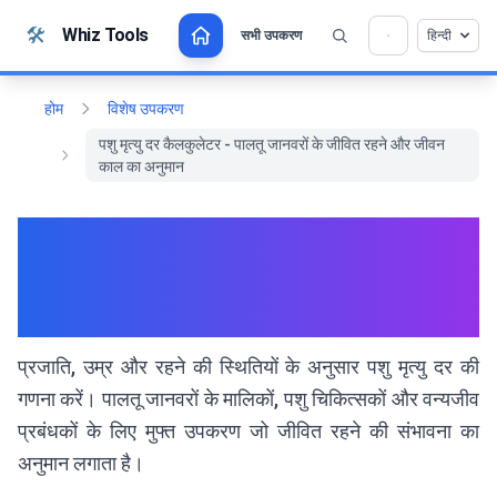
सामग्री पर जाएं
🛠️
Whiz Tools
सभी उपकरण
हिन्दी
💡 क्या आप इस टूल को पसंद करते हैं? हमें इसे और बेहतर बनाने
×
में मदद करें!
खोलने के लिए क्लिक करें →
होम
विशेष उपकरण
पशु मृत्यु दर कैलकुलेटर - पालतू जानवरों के जीवित रहने और जीवन
काल का अनुमान
पशु मृत्यु दर कैलकुलेटर - पालतू जानवरों
के जीवित रहने और जीवन काल का
अनुमान
प्रजाति, उम्र और रहने की स्थितियों के अनुसार पशु मृत्यु दर की
गणना करें। पालतू जानवरों के मालिकों, पशु चिकित्सकों और वन्यजीव
प्रबंधकों के लिए मुफ्त उपकरण जो जीवित रहने की संभावना का
अनुमान लगाता है।