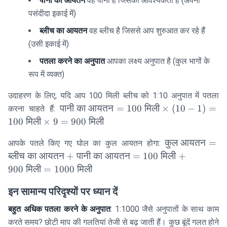
पानी का आयतन
वह पानी है जिसकी आवश्यकता है (अपनी
\times
(\text{पतला
पसंदीदा इकाई में)
करने का
ब्लीच का आयतन
वह ब्लीच है जिससे आप शुरुआत कर रहे हैं
अनुपात} - 1)
(उसी इकाई में)
पतला करने का अनुपात
आपका लक्ष्य अनुपात है (कुल भागों के
रूप में व्यक्त)
उदाहरण के लिए, यदि आप 100 मिली ब्लीच को 1:10 अनुपात में पतला
\text{पानी
पानी
का
आयतन
=
100
मिली
×
(
10
−
1
)
=
करना चाहते हैं:
का
100
मिली
×
9
=
900
मिली
आयतन} =
\text{कुल
100
कुल
आयतन
=
आपके पतले किए गए घोल का कुल आयतन होगा:
आयतन} =
\text{
ब्लीच
का
आयतन
+
पानी
का
आयतन
=
100
मिली
+
\text{ब्लीच
मिली}
900
मिली
=
1000
मिली
का आयतन}
\times
+
(10 - 1) =
इन सामान्य परिदृश्यों पर ध्यान दें
\text{पानी
100
बहुत अधिक पतला करने के अनुपात
: 1:1000 जैसे अनुपातों के साथ काम
का आयतन}
\text{
करते समय? छोटी माप की गलतियां तेजी से बढ़ जाती हैं। कुछ बूंदें गलत होने
= 100
मिली}