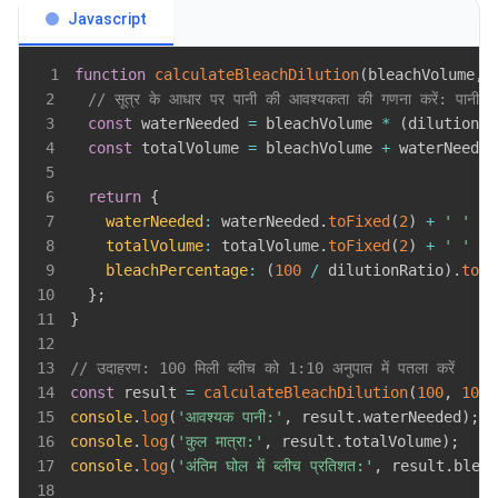
Javascript
1
function
calculateBleachDilution
(
bleachVolume
,
 
2
// सूत्र के आधार पर पानी की आवश्यकता की गणना करें: पानी 
3
const
 waterNeeded 
=
 bleachVolume 
*
(
dilutionRa
4
const
 totalVolume 
=
 bleachVolume 
+
 waterNeeded
5
6
return
{
7
waterNeeded
:
 waterNeeded
.
toFixed
(
2
)
+
' '
+
 
8
totalVolume
:
 totalVolume
.
toFixed
(
2
)
+
' '
+
 
9
bleachPercentage
:
(
100
/
 dilutionRatio
)
.
toFi
10
}
;
11
}
12
13
// उदाहरण: 100 मिली ब्लीच को 1:10 अनुपात में पतला करें
14
const
 result 
=
calculateBleachDilution
(
100
,
10
)
;
15
console
.
log
(
'आवश्यक पानी:'
,
 result
.
waterNeeded
)
;
16
console
.
log
(
'कुल मात्रा:'
,
 result
.
totalVolume
)
;
17
console
.
log
(
'अंतिम घोल में ब्लीच प्रतिशत:'
,
 result
.
bleac
18