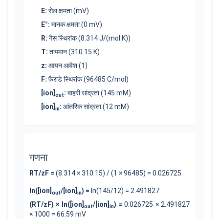
E:
सेल क्षमता
(mV)
E°:
मानक क्षमता
(0 mV)
R:
गैस स्थिरांक
(8.314 J/(mol·K))
T:
तापमान
(
310.15
K)
z:
आयन आवेश
(
1
)
F:
फैराडे स्थिरांक
(96485 C/mol)
[ion]
:
बाहरी सांद्रता
(
145
mM)
out
[ion]
:
आंतरिक सांद्रता
(
12
mM)
in
गणना
RT/zF =
(8.314 ×
310.15
) / (
1
× 96485) =
0.026725
ln([ion]
/[ion]
) =
ln(145/12) = 2.491827
out
in
(RT/zF) × ln([ion]
/[ion]
) =
0.026725
×
2.491827
out
in
× 1000 =
66.59
mV