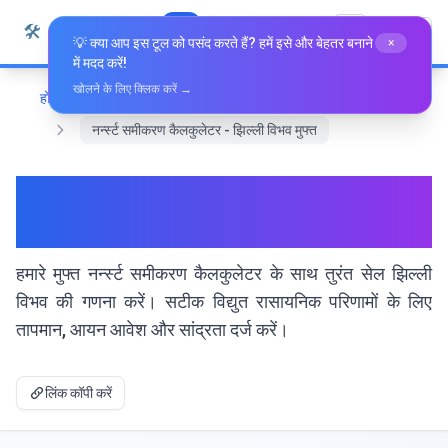
सामग्री पर जाएं
🛠️
Whiz Tools
सभी उपकरण
हिन्दी
💡 क्या आप इस टूल को पसंद करते हैं? हमें इसे और बेहतर बनाने
×
में मदद करें!
खोलने के लिए क्लिक करें →
होम
विशेष उपकरण
नर्न्स्ट समीकरण कैलकुलेटर - झिल्ली विभव मुफ्त
नर्न्स्ट समीकरण कैलकुलेटर - झिल्ली
विभव मुफ्त
हमारे मुफ्त नर्न्स्ट समीकरण कैलकुलेटर के साथ तुरंत सेल झिल्ली
विभव की गणना करें। सटीक विद्युत रासायनिक परिणामों के लिए
तापमान, आयन आवेश और सांद्रता दर्ज करें।
लिंक कॉपी करें