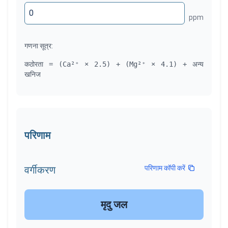
ppm
गणना सूत्र:
कठोरता = (Ca²⁺ × 2.5) + (Mg²⁺ × 4.1) + अन्य
खनिज
परिणाम
वर्गीकरण
परिणाम कॉपी करें
मृदु जल