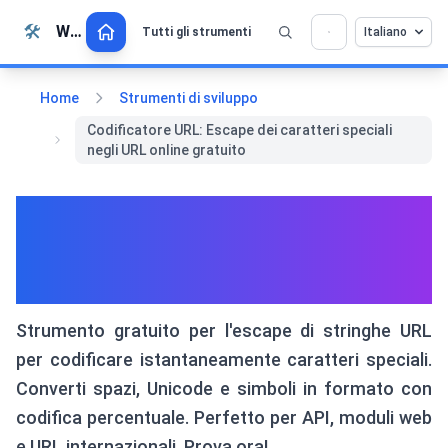
Vai al contenuto
🛠️
Whiz Tools
Tutti gli strumenti
Italiano
💡 Ti piace questo strumento? Aiutaci a
×
migliorarlo ancora di più!
Clicca per aprire →
Home
Strumenti di sviluppo
Codificatore URL: Escape dei caratteri speciali
negli URL online gratuito
Codificatore URL: Escape dei
caratteri speciali negli URL
online gratuito
Strumento gratuito per l'escape di stringhe URL
per codificare istantaneamente caratteri speciali.
Converti spazi, Unicode e simboli in formato con
codifica percentuale. Perfetto per API, moduli web
e URL internazionali. Prova ora!