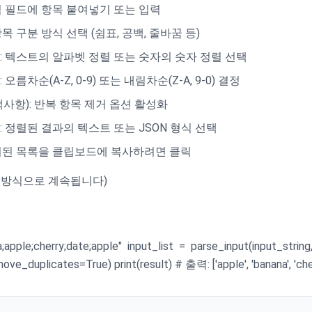
입력 필드에 항목 붙여넣기 또는 입력
 항목 구분 방식 선택 (쉼표, 공백, 줄바꿈 등)
: 텍스트의 알파벳 정렬 또는 숫자의 숫자 정렬 선택
: 오름차순(A-Z, 0-9) 또는 내림차순(Z-A, 9-0) 결정
택사항): 반복 항목 제거 옵션 활성화
: 정렬된 결과의 텍스트 또는 JSON 형식 선택
정리된 목록을 클립보드에 복사하려면 클릭
 방식으로 계속됩니다)
;apple;cherry;date;apple" input_list = parse_input(input_string, 
move_duplicates=True) print(result) # 출력: ['apple', 'banana', 'cher