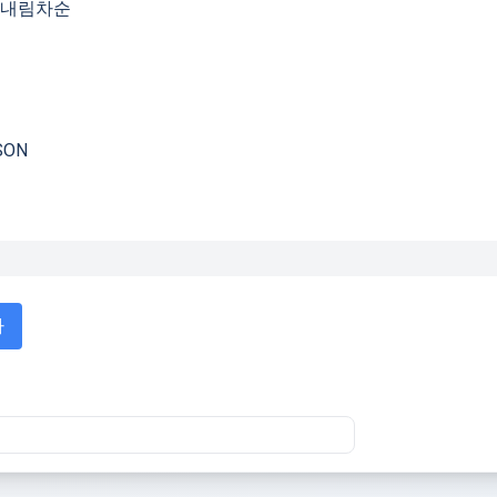
내림차순
SON
사