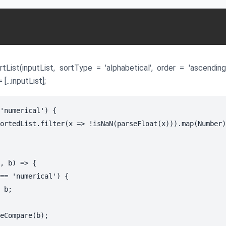
rtList(inputList, sortType = 'alphabetical', order = 'ascendi
[...inputList];
'numerical') {

ortedList.filter(x => !isNaN(parseFloat(x))).map(Number)
, b) => {

== 'numerical') {

 b;

eCompare(b);
