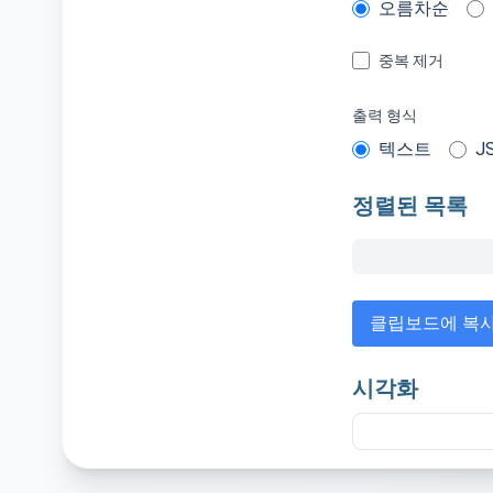
오름차순
중복 제거
출력 형식
텍스트
J
정렬된 목록
클립보드에 복
시각화