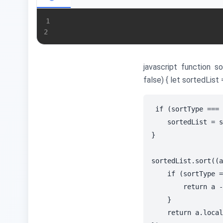
1
2
javascript function so
false) { let sortedList = 
if (sortType === 
    sortedList = s
}

sortedList.sort((a
    if (sortType =
        return a -
    }

    return a.local