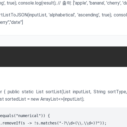
g', true); console.log(result); // 출력: ['apple', 'banana', 'cherry', 'd
tListToJSON(inputList, 'alphabetical', 'ascending', true); consol
erry","date"]
r { public static List
sortList(List
inputList, String sortType,
st
sortedList = new ArrayList<>(inputList);
equals("numerical")) {

.removeIf(s -> !s.matches("-?\\d+(\\.\\d+)?"));
