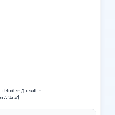
delimiter=';') result =
ry', 'date']