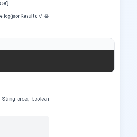
ate']
e.log(jsonResult); // 출
 String order, boolean