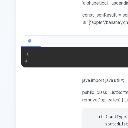
'alphabetical', 'ascendin
const jsonResult = sor
력: ["apple","banana","ch
1
2
java import java.util.*;
public class ListSorte
removeDuplicates) { Li
    if (sortType.
        sortedList