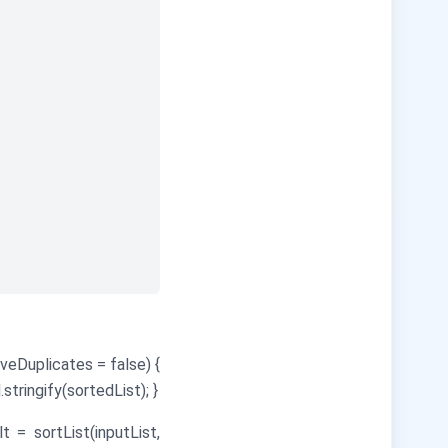
veDuplicates = false) {
tringify(sortedList); }
t = sortList(inputList,