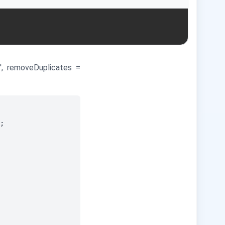
ng', removeDuplicates =
;
