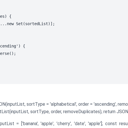
es) {

...new Set(sortedList)];

cending') {

erse();

N(inputList, sortType = 'alphabetical', order = 'ascending', remo
List(inputList, sortType, order, removeDuplicates); return JSON.s
st = ['banana', 'apple', 'cherry', 'date', 'apple']; const resul