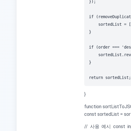
});

if (removeDuplicat
    sortedList = [
}

if (order === 'des
    sortedList.rev
}

}
function sortListToJSO
const sortedList = sort
// 사용 예시 const inputLi