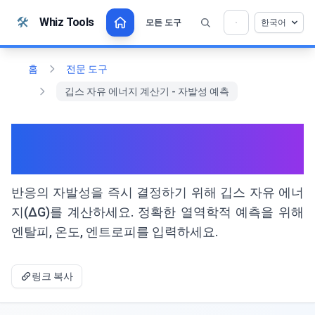
본문으로 건너뛰기
🛠️
Whiz Tools
모든 도구
한국어
💡 이 도구를 좋아하십니까? 더 나아지도록 도와
×
주세요!
열기를 클릭 →
홈
전문 도구
깁스 자유 에너지 계산기 - 자발성 예측
깁스 자유 에너지 계산기 - 자발
성 예측
반응의 자발성을 즉시 결정하기 위해 깁스 자유 에너
지(ΔG)를 계산하세요. 정확한 열역학적 예측을 위해
엔탈피, 온도, 엔트로피를 입력하세요.
링크 복사