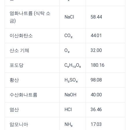
염화나트륨 (식탁 소
NaCl
58.44
금)
이산화탄소
CO₂
44.01
산소 기체
O₂
32.00
포도당
C₆H₁₂O₆
180.16
황산
H₂SO₄
98.08
수산화나트륨
NaOH
40.00
염산
HCl
36.46
암모니아
NH₃
17.03