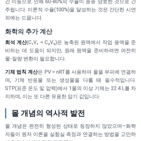
제 수율}}
간 이동으로 인해 60-80%의 수율이 종종 양호한 것으로 간
{\text{이론적
주됩니다. 이론적 수율(100%)을 달성하는 것은 간단한 시연
수율}} \times
외에는 드뭅니다.
100\%
화학의 추가 계산
희석 계산
(C₁V₁ = C₂V₂)은 농축된 원액에서 작업 용액을 준
비하는 데 도움이 되지만, 원래 원액을 준비하려면 여전히
몰-질량 변환이 필요합니다.
기체 법칙 계산
은 PV = nRT를 사용하여 몰을 부피에 연결하
며, 기체 반응물 또는 생성물을 다룰 때 필수적입니다.
STP(표준 온도 및 압력)에서 1몰의 이상 기체는 22.4 L를 차
지하며, 이는 또 다른 유용한 암기 값입니다.
몰 개념의 역사적 발전
몰 개념은 완전히 형성된 상태로 등장하지 않았으며—화학
자들이 원자 이론을 실험실 측정과 연결하는 방법을 고민하