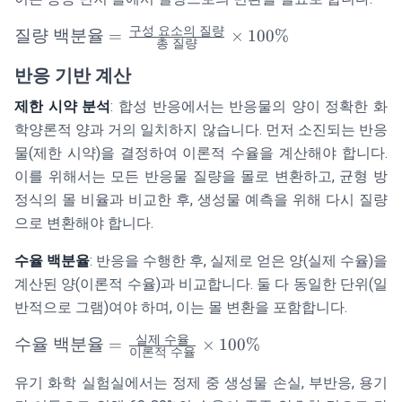
{\text{용매의
질량 (kg)}}
구성
요소의
질량
\text{질량 백
질량
백분율
=
×
100%
총
질량
분율} =
반응 기반 계산
\frac{\text{구
성 요소의 질
제한 시약 분석
: 합성 반응에서는 반응물의 양이 정확한 화
량}}{\text{총
학양론적 양과 거의 일치하지 않습니다. 먼저 소진되는 반응
질량}} \times
물(제한 시약)을 결정하여 이론적 수율을 계산해야 합니다.
100\%
이를 위해서는 모든 반응물 질량을 몰로 변환하고, 균형 방
정식의 몰 비율과 비교한 후, 생성물 예측을 위해 다시 질량
으로 변환해야 합니다.
수율 백분율
: 반응을 수행한 후, 실제로 얻은 양(실제 수율)을
계산된 양(이론적 수율)과 비교합니다. 둘 다 동일한 단위(일
반적으로 그램)여야 하며, 이는 몰 변환을 포함합니다.
실제
수율
\text{수율 백
수율
백분율
=
×
100%
이론적
수율
분율} =
유기 화학 실험실에서는 정제 중 생성물 손실, 부반응, 용기
\frac{\text{실