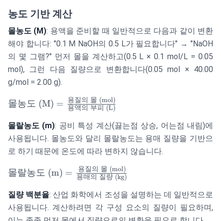
농도 기반 계산
몰농도 (M)
: 용액을 준비할 때 일반적으로 다음과 같이 변환
해야 합니다: "0.1 M NaOH의 0.5 L가 필요합니다" → "NaOH
의 몇 그램?" 먼저 몰을 계산하고(0.5 L × 0.1 mol/L = 0.05
mol), 그런 다음 질량으로 변환합니다(0.05 mol × 40.00
g/mol = 2.00 g).
용질의
몰
(mol)
\text{몰농도
몰농도
(M)
=
용액의
부피
(L)
(M)} =
\frac{\text{용
몰랄농도 (m)
: 공비 특성 계산(끓는점 상승, 어는점 내림)에
질의 몰
사용됩니다. 몰농도와 달리 몰랄농도는 용매 질량을 기반으
(mol)}}
로 하기 때문에 온도에 따라 변하지 않습니다.
{\text{용액의
부피 (L)}}
용질의
몰
(mol)
\text{몰랄농
몰랄농도
(m)
=
용매의
질량
(kg)
도 (m)} =
\frac{\text{용
질량 백분율
: 산업 화학에서 조성을 설명하는 데 일반적으로
질의 몰
사용됩니다. 계산하려면 각 구성 요소의 질량이 필요하며,
(mol)}}
이는 종종 먼저 몰에서 질량으로의 변환을 필요로 합니다.