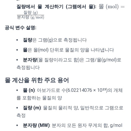
(mol)}
\text{몰
몰
(mol)
=
질량에서 몰 계산하기 (그램에서 몰):
\times
(mol)} 
질량
(g)
분자량
(g/mol)
\text{분
\frac{\text
자량
량 (g)}
공식 변수 설명:
(g/mol)}
{\text{분자
(g/mol)}}
질량
은 그램(g)으로 측정됩니다
몰
은 몰(mol) 단위로 물질의 양을 나타냅니다
분자량
(몰 질량이라고도 함)은 그램/몰(g/mol)로
측정됩니다
몰 계산을 위한 주요 용어
몰 (n)
: 아보가드로 수(6.02214076 × 10²³)의 개체
를 포함하는 물질의 양
질량 (m)
: 물질의 물리적 양, 일반적으로 그램으로
측정
분자량 (MW)
: 분자의 모든 원자 무게의 합, g/mol