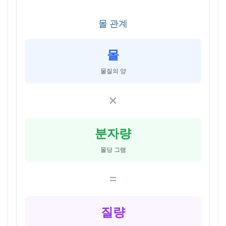
몰 관계
몰
물질의 양
×
분자량
몰당 그램
=
질량