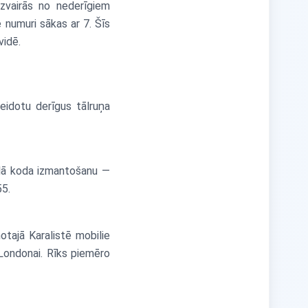
izvairās no nederīgiem
 numuri sākas ar 7. Šīs
vidē.
eidotu derīgus tālruņa
nālā koda izmantošanu —
55.
otajā Karalistē mobilie
Londonai. Rīks piemēro