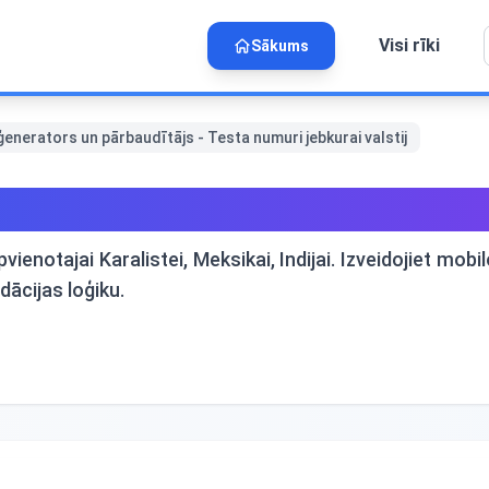
Visi rīki
Sākums
enerators un pārbaudītājs - Testa numuri jebkurai valstij
s un pārbaudītājs - Testa nu
ienotajai Karalistei, Meksikai, Indijai. Izveidojiet mo
ācijas loģiku.