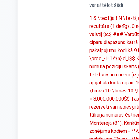
var attēlot šādi:
1 & \text{ja } N \text{
rezultāts (1 derīgs, 0 
valstij $c$ ### Varbūt
ciparu diapazons katrā 
pakalpojumu kodi kā 91
\prod_{i=1}^{n} d_i$$ K
numura pozīciju skaits 
telefona numuriem (izņe
apgabala koda cipari: 1
\times 10 \times 10 \
= 8,000,000,000$$ Tas n
rezervēti vai nepiešķir
tālruņa numurus četriem
Montereja (81), Kankūna
zonējuma kodiem - **Ap