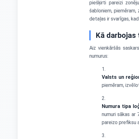
piešķirti pareizi zon
šabloniem, piemēram, z
detaļas ir svarīgas, kad
Kā darbojas 
Aiz vienkāršās saskar
numurus:
Valsts un reģio
piemēram, izvēlo
Numura tipa lo
numuri sākas ar 
pareizo prefiksu a