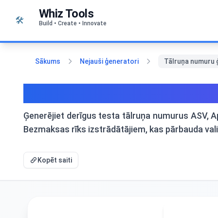
Pāriet uz saturu
Whiz Tools
🛠️
Build • Create • Innovate
Sākums
Nejauši ģeneratori
Tālruņa numuru ģ
Tālruņa numuru ģenerator
Ģenerējiet derīgus testa tālruņa numurus ASV, Apv
Bezmaksas rīks izstrādātājiem, kas pārbauda valid
Kopēt saiti