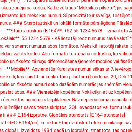
ndija (+91)**: 10 ciparu mobilie numuri ar pareiziem operatoru pr
iskus zonējuma kodus. Kad izvēlaties "Meksikas pilsētu", jūs s
izmanto īsti meksikas numuri. Šī precizitāte ir svarīga, testējo
umurus. ### Starptautiskā un lokālā formāta pārslēgšana Pārslēd
: - **Starptautiskais (E.164)**: +52 55 1234 5678 - Izmantots 
okālais**: 55 1234 5678 - Kā lietotāji redz numurus savā valstī **
 var saņemt numurus abos formātos. Meksikā lietotāji raksta l
i iekļauj valsts kodus. Abu formātu testēšana nodrošina, ka validā
ilo un fiksēto tālruņu diferencēšana Ģenerēt mobilos vai fiksēt
m: - **Mobilie**: Apvienotās Karalistes numuri sākas ar 7, ievēro
kie kodi, kas saistīti ar konkrētām pilsētām (Londonas 20, Deli 11)
obilie un fiksētie numuri seko dažādām numerācijas shēmām vienā
jāatpazīst abas. ### Vienreizēja kopēšana Noklikšķiniet uz kopēšan
u ģenerētos numurus starpliktenei. Nav nepieciešama manuāla a
 un ielīmējiet savos testa skriptos, SQL ievaddatos vai formu la
ti ### E.164 izpratne: Globālais standarts [E.164 standarts]
ec/T-REC-E.164/en), ko uztur Starptautiskā Telekomunikāciju savi
as globāli. Izveidots 1984. gadā un joprojām izmantots, tas notei