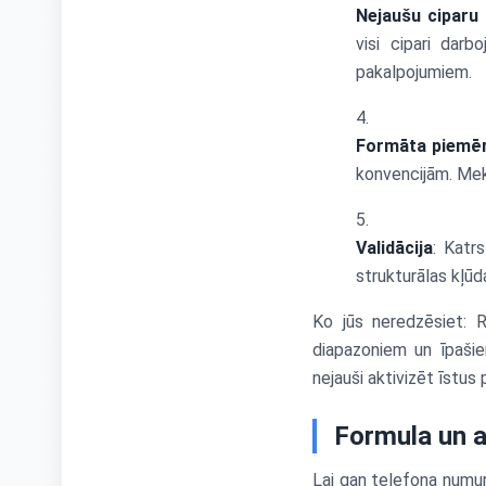
Nejaušu ciparu
visi cipari dar
pakalpojumiem.
Formāta piemē
konvencijām. Mek
Validācija
: Katr
strukturālas kļū
Ko jūs neredzēsiet: R
diapazoniem un īpašie
nejauši aktivizēt īstus
Formula un a
Lai gan telefona numur