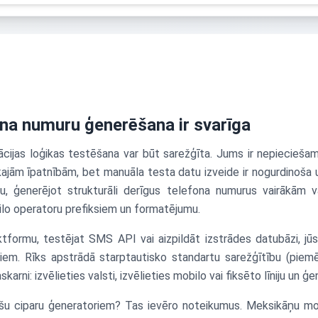
na numuru ģenerēšana ir svarīga
cijas loģikas testēšana var būt sarežģīta. Jums ir nepieciešami 
skajām īpatnībām, bet manuāla testa datu izveide ir nogurdinoša 
mu, ģenerējot strukturāli derīgus telefona numurus vairākām 
lo operatoru prefiksiem un formatējumu.
ktformu, testējat SMS API vai aizpildāt izstrādes datubāzi, jū
tiem. Rīks apstrādā starptautisko standartu sarežģītību (pie
karni: izvēlieties valsti, izvēlieties mobilo vai fiksēto līniju un ģe
ušu ciparu ģeneratoriem? Tas ievēro noteikumus. Meksikāņu mo