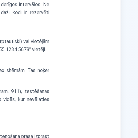
derīgos intervālos. Ne
daži kodi ir rezervēti
rptautiski) vai vietējām
5 1234 5678" vietēji.
egex shēmām. Tas noķer
ēram, 911), testēšanas
 vidēs, kur nevēlaties
stenošana prasa izprast