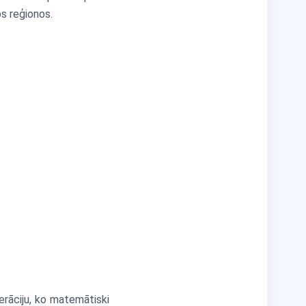
s reģionos.
erāciju, ko matemātiski