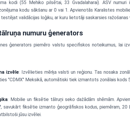
ējuma kodi (55 Mehiko pilsētai, 33 Gvadalaharai). ASV numuri 
onējuma kodu sākšanu ar 0 vai 1. Apvienotās Karalistes mobilie
 testējat validācijas loģiku, ar kuru lietotāji saskarsies ražošanas 
tālruņa numuru ģenerators
snes ģenerators piemēro valstu specifiskos noteikumus, lai izv
na izvēle
: Izvēlieties mērķa valsti un reģionu. Tas nosaka zo
ties "CDMX" Meksikā, automātiski tiek izmantots zonālais kods 
ģika
: Mobilie un fiksētie tālruņi seko dažādām shēmām. Apvien
7, savukārt fiksētie izmanto ģeogrāfiskos kodus, piemēram, 20 
tbilstoši jūsu izvēlei.