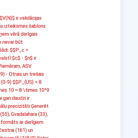
$V(N)$ ir validācijas
rās izteiksmes šablons
ņem vērā derīgais
n nevar būt
 šādi: $$P_c =
alstī $c$ - $n$ ir
$ Piemēram, ASV
) - Otrais un trešais
s (0-9) $$P_{US} = 8
mes 10 = 8 \times 10^9
 gan daudzi ir
ālu precizitāti Ģenerēt
(55), Gvadalahara (33),
u formāts ar derīgiem
čestrai (161) un