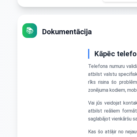
📚
Dokumentācija
Kāpēc telefo
Telefona numuru validā
atbilst valstu specifi
rīks risina šo problē
zonējuma kodiem, mobi
Vai jūs veidojat konta
atbilst reāliem formā
saglabājot vienkāršu sas
Kas šo atšķir no neja