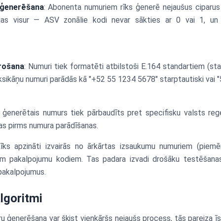
 ģenerēšana
: Abonenta numuriem rīks ģenerē nejaušus ciparus 
bojas visur — ASV zonālie kodi nevar sākties ar 0 vai 1, un 
rošana
: Numuri tiek formatēti atbilstoši E.164 standartiem (sta
sikāņu numuri parādās kā "+52 55 1234 5678" starptautiski vai "5
s ģenerētais numurs tiek pārbaudīts pret specifisku valsts r
das pirms numura parādīšanas.
īks apzināti izvairās no ārkārtas izsaukumu numuriem (piem
m pakalpojumu kodiem. Tas padara izvadi drošāku testēšanas
 pakalpojumus.
lgoritmi
u ģenerēšana var šķist vienkāršs nejaušs process, tās pareiza ī