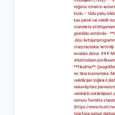
mobilajiem (7xxx) - **I
reģions izmanto autent
kodu — tādu pašu, kādu 
kas parsē vai validē n
standarta attēlojumiem
globālās sistēmās - **L
Jūsu lietojumprogramma
starptautiskie lietotāj
ievades datus. ### Mob
atbilstošiem prefiksie
**Fiksētie**: Ģeogrāfis
ne tikai kosmetiska. M
validācijas loģikai ir 
nekavējoties pievienot
vienkārši noklikšķiniet
numuru formāta standar
(https://www.itu.int/r
telefona numuri darboj