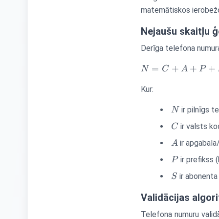
matemātiskos ierobežo
Nejaušu skaitļu 
Derīga telefona numur
N
=
+
+
+
N
C
A
P
=
Kur:
C
+
N
ir pilnīgs 
N
A
+
C
ir valsts ko
C
P
A
ir apgabala
A
+
S
P
ir prefikss 
P
S
ir abonenta
S
Validācijas algor
Telefona numuru validā