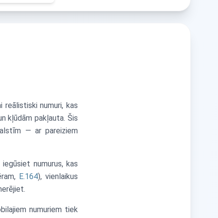
reālistiski numuri, kas
un kļūdām pakļauta. Šis
valstīm — ar pareiziem
s iegūsiet numurus, kas
mēram,
E.164
), vienlaikus
nerējiet.
bilajiem numuriem tiek