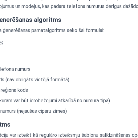
jumus un modeļus, kas padara telefona numurus derīgus dažādo
ģenerēšanas algoritms
a ģenerēšanas pamatalgoritms seko šai formulai:
S
telefona numurs
ds (nav obligāts vietējā formātā)
/reģiona kods
(kuram var būt ierobežojumi atkarībā no numura tipa)
 numurs (nejaušas ciparu zīmes)
itms
ciju var izteikt kā regulāro izteiksmju šablonu salīdzināšanas op