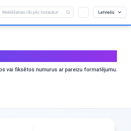
Latviešu
💡 Vai jums patīk šis instruments? Palīdziet
×
mums padarīt to vēl labāku!
Noklikšķiniet, lai atvērtu →
muri jebkurai valstij
bilos vai fiksētos numurus ar pareizu formatējumu.