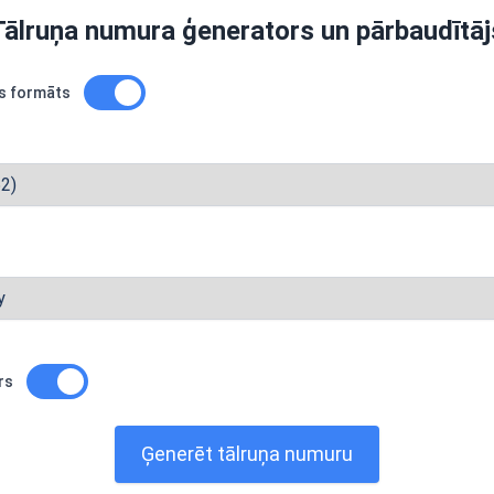
Tālruņa numura ģenerators un pārbaudītāj
is formāts
rs
Ģenerēt tālruņa numuru