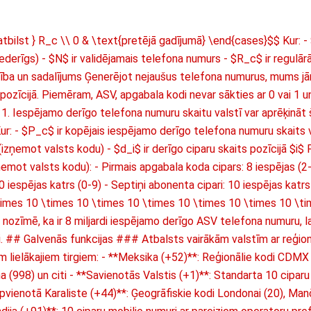
 atbilst } R_c \\ 0 & \text{pretējā gadījumā} \end{cases}$$ Kur: - 
nederīgs) - $N$ ir validējamais telefona numurs - $R_c$ ir regulā
ība un sadalījums Ģenerējot nejaušus telefona numurus, mums jā
pozīcijā. Piemēram, ASV, apgabala kodi nevar sākties ar 0 vai 1 u
1. Iespējamo derīgo telefona numuru skaitu valstī var aprēķināt
ur: - $P_c$ ir kopējais iespējamo derīgo telefona numuru skaits v
(izņemot valsts kodu) - $d_i$ ir derīgo ciparu skaits pozīcijā $i
mot valsts kodu): - Pirmais apgabala koda cipars: 8 iespējas (2-9
0 iespējas katrs (0-9) - Septiņi abonenta cipari: 10 iespējas katr
times 10 \times 10 \times 10 \times 10 \times 10 \times 10 \ti
ozīmē, ka ir 8 miljardi iespējamo derīgo ASV telefona numuru, lai
ti. ## Galvenās funkcijas ### Atbalsts vairākām valstīm ar reģion
 lielākajiem tirgiem: - **Meksika (+52)**: Reģionālie kodi CDMX 
 (998) un citi - **Savienotās Valstis (+1)**: Standarta 10 cipar
vienotā Karaliste (+44)**: Ģeogrāfiskie kodi Londonai (20), Man