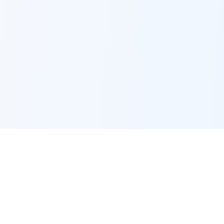
🔗
Alat Berkaitan