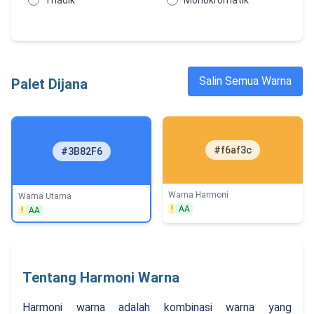
Triadik
Monokromatik
Salin Semua Warna
Palet Dijana
#f6af3c
#3B82F6
Warna Harmoni
Warna Utama
!
AA
!
AA
Tentang Harmoni Warna
Harmoni warna adalah kombinasi warna yang