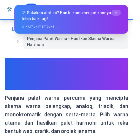
Langkau ke kandungan
🛠️
Whiz Tools
Semua Alat
Bahasa Melayu
💡 Sukakan alat ini? Bantu kami menjadikannya
×
lebih baik lagi!
Klik untuk membuka →
Laman Utama
Reka Bentuk & Grafik
Penjana Palet Warna - Hasilkan Skema Warna
Harmoni
Penjana Palet Warna -
Hasilkan Skema Warna
Harmoni
Penjana palet warna percuma yang mencipta
skema warna pelengkap, analog, triadik, dan
monokromatik dengan serta-merta. Pilih warna
utama dan hasilkan palet harmoni untuk reka
bentuk web, grafik, dan projek jenama.