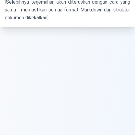
[Selebihnya terjemahan akan diteruskan dengan cara yang
sama - memastikan semua format Markdown dan struktur
dokumen dikekalkan]