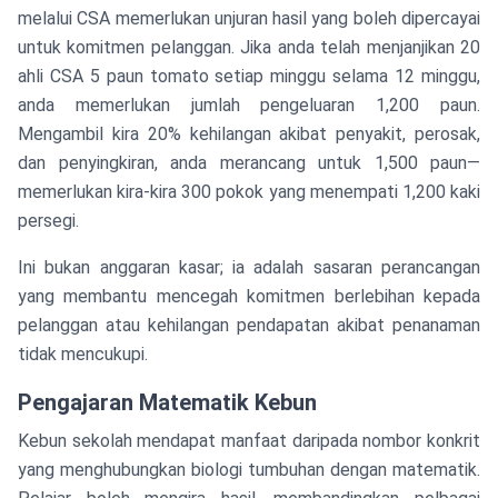
melalui CSA memerlukan unjuran hasil yang boleh dipercayai
untuk komitmen pelanggan. Jika anda telah menjanjikan 20
ahli CSA 5 paun tomato setiap minggu selama 12 minggu,
anda memerlukan jumlah pengeluaran 1,200 paun.
Mengambil kira 20% kehilangan akibat penyakit, perosak,
dan penyingkiran, anda merancang untuk 1,500 paun—
memerlukan kira-kira 300 pokok yang menempati 1,200 kaki
persegi.
Ini bukan anggaran kasar; ia adalah sasaran perancangan
yang membantu mencegah komitmen berlebihan kepada
pelanggan atau kehilangan pendapatan akibat penanaman
tidak mencukupi.
Pengajaran Matematik Kebun
Kebun sekolah mendapat manfaat daripada nombor konkrit
yang menghubungkan biologi tumbuhan dengan matematik.