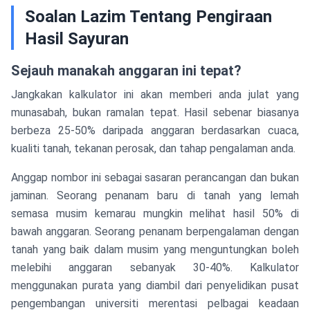
Soalan Lazim Tentang Pengiraan
Hasil Sayuran
Sejauh manakah anggaran ini tepat?
Jangkakan kalkulator ini akan memberi anda julat yang
munasabah, bukan ramalan tepat. Hasil sebenar biasanya
berbeza 25-50% daripada anggaran berdasarkan cuaca,
kualiti tanah, tekanan perosak, dan tahap pengalaman anda.
Anggap nombor ini sebagai sasaran perancangan dan bukan
jaminan. Seorang penanam baru di tanah yang lemah
semasa musim kemarau mungkin melihat hasil 50% di
bawah anggaran. Seorang penanam berpengalaman dengan
tanah yang baik dalam musim yang menguntungkan boleh
melebihi anggaran sebanyak 30-40%. Kalkulator
menggunakan purata yang diambil dari penyelidikan pusat
pengembangan universiti merentasi pelbagai keadaan