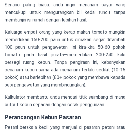
Senario paling biasa: anda ingin menanam sayur yang
mencukupi untuk mengurangkan bil kedai runcit tanpa
membanjiri isi rumah dengan lebihan hasil.
Keluarga empat orang yang kerap makan tomato mungkin
memerlukan 150-200 paun untuk dimakan segar ditambah
100 paun untuk pengawetan. Ini kira-kira 50-60 pokok
tomato pada hasil purata—memerlukan 200-240 kaki
persegi ruang kebun. Tanpa pengiraan ini, kebanyakan
penanam kebun sama ada menanam terlalu sedikit (10-15
pokok) atau berlebihan (80+ pokok yang membawa kepada
sesi pengawetan yang membingungkan).
Kalkulator membantu anda mencari titik seimbang di mana
output kebun sepadan dengan corak penggunaan.
Perancangan Kebun Pasaran
Petani berskala kecil yang menjual di pasaran petani atau