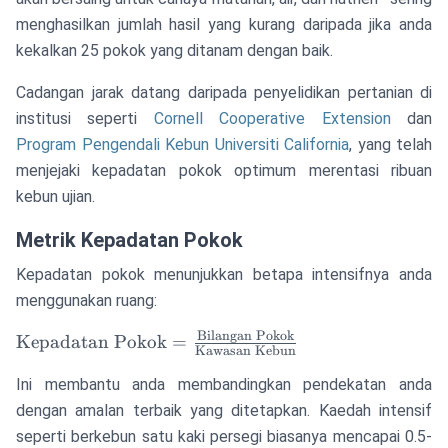
menghasilkan jumlah hasil yang kurang daripada jika anda
kekalkan 25 pokok yang ditanam dengan baik.
Cadangan jarak datang daripada penyelidikan pertanian di
institusi seperti
Cornell Cooperative Extension
dan
Program Pengendali Kebun Universiti California
, yang telah
menjejaki kepadatan pokok optimum merentasi ribuan
kebun ujian.
Metrik Kepadatan Pokok
Kepadatan pokok menunjukkan betapa intensifnya anda
menggunakan ruang:
Bilangan Pokok
\text{Kepadatan
Kepadatan Pokok
=
Kawasan Kebun
Pokok} =
Ini membantu anda membandingkan pendekatan anda
\frac{\text{Bilangan
Pokok}}
dengan amalan terbaik yang ditetapkan. Kaedah intensif
{\text{Kawasan
seperti berkebun satu kaki persegi biasanya mencapai 0.5-