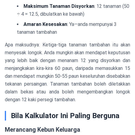
Maksimum Tanaman Disyorkan
: 12 tanaman (50
÷ 4 = 12.5, dibulatkan ke bawah)
Amaran Kesesakan
: Ya—anda mempunyai 3
tanaman tambahan
Apa maksudnya: Ketiga-tiga tanaman tambahan itu akan
menyesak longok. Anda mungkin akan mendapat keputusan
yang lebih baik dengan menanam 12 yang disyorkan dan
menjangkakan kira-kira 60 paun, daripada memasukkan 15
dan mendapat mungkin 50-55 paun keseluruhan disebabkan
tekanan persaingan. Tanaman tambahan boleh diletakkan
dalam bekas atau anda boleh mengembangkan longok
dengan 12 kaki persegi tambahan.
Bila Kalkulator Ini Paling Berguna
Merancang Kebun Keluarga