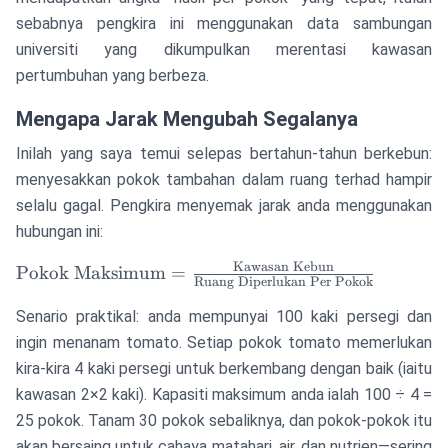
Pokok}
sebabnya pengkira ini menggunakan data sambungan
universiti yang dikumpulkan merentasi kawasan
pertumbuhan yang berbeza.
Mengapa Jarak Mengubah Segalanya
Inilah yang saya temui selepas bertahun-tahun berkebun:
menyesakkan pokok tambahan dalam ruang terhad hampir
selalu gagal. Pengkira menyemak jarak anda menggunakan
hubungan ini:
Kawasan Kebun
\text{Pokok
Pokok Maksimum
=
Ruang Diperlukan Per Pokok
Maksimum} =
\frac{\text{Kawasan
Senario praktikal: anda mempunyai 100 kaki persegi dan
Kebun}}
ingin menanam tomato. Setiap pokok tomato memerlukan
{\text{Ruang
kira-kira 4 kaki persegi untuk berkembang dengan baik (iaitu
Diperlukan Per
kawasan 2×2 kaki). Kapasiti maksimum anda ialah 100 ÷ 4 =
Pokok}}
25 pokok. Tanam 30 pokok sebaliknya, dan pokok-pokok itu
akan bersaing untuk cahaya matahari, air, dan nutrien—sering