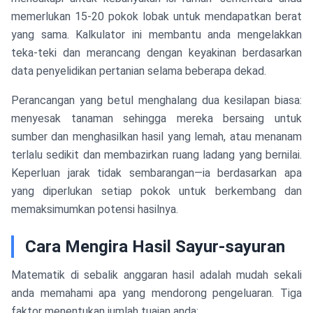
memerlukan 15-20 pokok lobak untuk mendapatkan berat
yang sama. Kalkulator ini membantu anda mengelakkan
teka-teki dan merancang dengan keyakinan berdasarkan
data penyelidikan pertanian selama beberapa dekad.
Perancangan yang betul menghalang dua kesilapan biasa:
menyesak tanaman sehingga mereka bersaing untuk
sumber dan menghasilkan hasil yang lemah, atau menanam
terlalu sedikit dan membazirkan ruang ladang yang bernilai.
Keperluan jarak tidak sembarangan—ia berdasarkan apa
yang diperlukan setiap pokok untuk berkembang dan
memaksimumkan potensi hasilnya.
Cara Mengira Hasil Sayur-sayuran
Matematik di sebalik anggaran hasil adalah mudah sekali
anda memahami apa yang mendorong pengeluaran. Tiga
faktor menentukan jumlah tuaian anda: