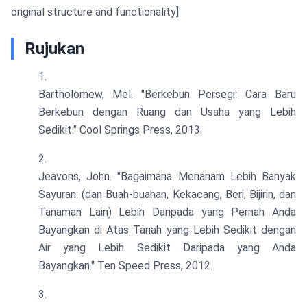
original structure and functionality]
Rujukan
Bartholomew, Mel. "Berkebun Persegi: Cara Baru
Berkebun dengan Ruang dan Usaha yang Lebih
Sedikit." Cool Springs Press, 2013.
Jeavons, John. "Bagaimana Menanam Lebih Banyak
Sayuran: (dan Buah-buahan, Kekacang, Beri, Bijirin, dan
Tanaman Lain) Lebih Daripada yang Pernah Anda
Bayangkan di Atas Tanah yang Lebih Sedikit dengan
Air yang Lebih Sedikit Daripada yang Anda
Bayangkan." Ten Speed Press, 2012.