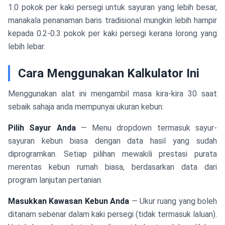
Kebun}}
1.0 pokok per kaki persegi untuk sayuran yang lebih besar,
manakala penanaman baris tradisional mungkin lebih hampir
kepada 0.2-0.3 pokok per kaki persegi kerana lorong yang
lebih lebar.
Cara Menggunakan Kalkulator Ini
Menggunakan alat ini mengambil masa kira-kira 30 saat
sebaik sahaja anda mempunyai ukuran kebun:
Pilih Sayur Anda
— Menu dropdown termasuk sayur-
sayuran kebun biasa dengan data hasil yang sudah
diprogramkan. Setiap pilihan mewakili prestasi purata
merentas kebun rumah biasa, berdasarkan data dari
program lanjutan pertanian.
Masukkan Kawasan Kebun Anda
— Ukur ruang yang boleh
ditanam sebenar dalam kaki persegi (tidak termasuk laluan).