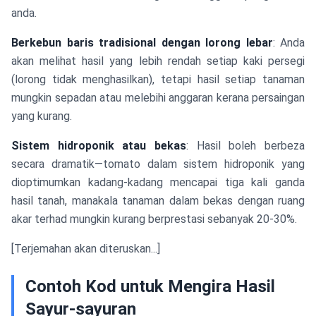
anda.
Berkebun baris tradisional dengan lorong lebar
: Anda
akan melihat hasil yang lebih rendah setiap kaki persegi
(lorong tidak menghasilkan), tetapi hasil setiap tanaman
mungkin sepadan atau melebihi anggaran kerana persaingan
yang kurang.
Sistem hidroponik atau bekas
: Hasil boleh berbeza
secara dramatik—tomato dalam sistem hidroponik yang
dioptimumkan kadang-kadang mencapai tiga kali ganda
hasil tanah, manakala tanaman dalam bekas dengan ruang
akar terhad mungkin kurang berprestasi sebanyak 20-30%.
[Terjemahan akan diteruskan...]
Contoh Kod untuk Mengira Hasil
Sayur-sayuran