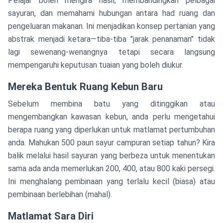
Pelajar boleh mengira hasil, membandingkan pelbagai
sayuran, dan memahami hubungan antara had ruang dan
pengeluaran makanan. Ini menjadikan konsep pertanian yang
abstrak menjadi ketara—tiba-tiba "jarak penanaman" tidak
lagi sewenang-wenangnya tetapi secara langsung
mempengaruhi keputusan tuaian yang boleh diukur.
Mereka Bentuk Ruang Kebun Baru
Sebelum membina batu yang ditinggikan atau
mengembangkan kawasan kebun, anda perlu mengetahui
berapa ruang yang diperlukan untuk matlamat pertumbuhan
anda. Mahukan 500 paun sayur campuran setiap tahun? Kira
balik melalui hasil sayuran yang berbeza untuk menentukan
sama ada anda memerlukan 200, 400, atau 800 kaki persegi.
Ini menghalang pembinaan yang terlalu kecil (biasa) atau
pembinaan berlebihan (mahal).
Matlamat Sara Diri