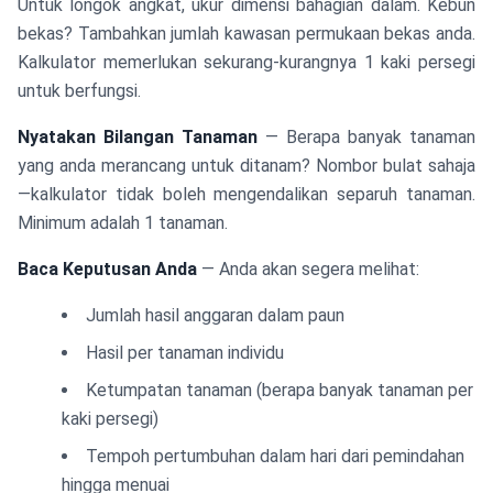
Untuk longok angkat, ukur dimensi bahagian dalam. Kebun
bekas? Tambahkan jumlah kawasan permukaan bekas anda.
Kalkulator memerlukan sekurang-kurangnya 1 kaki persegi
untuk berfungsi.
Nyatakan Bilangan Tanaman
— Berapa banyak tanaman
yang anda merancang untuk ditanam? Nombor bulat sahaja
—kalkulator tidak boleh mengendalikan separuh tanaman.
Minimum adalah 1 tanaman.
Baca Keputusan Anda
— Anda akan segera melihat:
Jumlah hasil anggaran dalam paun
Hasil per tanaman individu
Ketumpatan tanaman (berapa banyak tanaman per
kaki persegi)
Tempoh pertumbuhan dalam hari dari pemindahan
hingga menuai