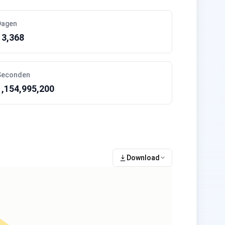
Dagen
13,368
Seconden
1,154,995,200
Download