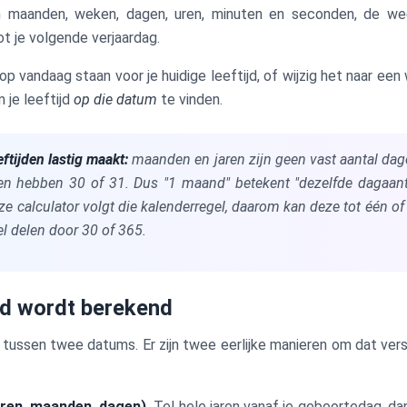
 in maanden, weken, dagen, uren, minuten en seconden, de w
ot je volgende verjaardag.
 vandaag staan voor je huidige leeftijd, of wijzig het naar een 
je leeftijd
op die datum
te vinden.
eftijden lastig maakt:
maanden en jaren zijn geen vast aantal dage
n hebben 30 of 31. Dus "1 maand" betekent "dezelfde dagaant
ze calculator volgt die kalenderregel, daarom kan deze tot één o
el delen door 30 of 365.
ijd wordt berekend
il tussen twee datums. Er zijn twee eerlijke manieren om dat ver
jaren, maanden, dagen).
Tel hele jaren vanaf je geboortedag, d