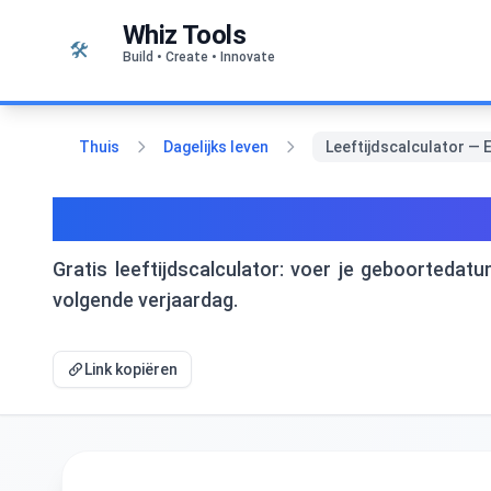
Naar inhoud springen
Whiz Tools
🛠️
Build • Create • Innovate
Thuis
Dagelijks leven
Leeftijdscalculator — E
Leeftijdscalculator — Ex
Gratis leeftijdscalculator: voer je geboortedatu
volgende verjaardag.
Link kopiëren