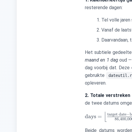
resterende dagen:
Tel volle jaren
Vanaf de laats
Daarvandaan, t
Het subtiele gedeelte
maand en 1 dag
oud — 
dag voorbij dat. Deze
gebruikte
dateutil.r
opleveren.
2. Totale verstreken 
de twee datums omgeze
⌊
\text{days} =
target date
−
b
days
=
86
,
400
,
00
\left\lfloor
\frac{\text{target
Beide datums worde