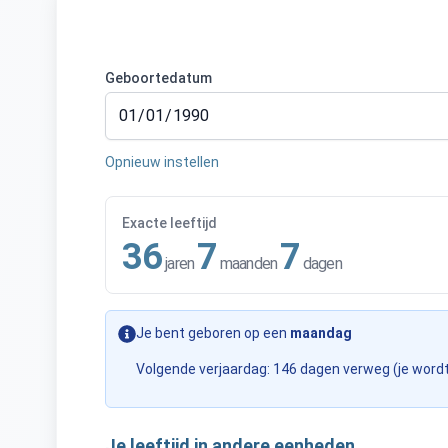
Geboortedatum
Opnieuw instellen
Exacte leeftijd
36
7
7
jaren
maanden
dagen
Je bent geboren op een
maandag
Volgende verjaardag: 146 dagen verweg (je wordt
Je leeftijd in andere eenheden