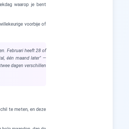
eekdag waarop je bent
willekeurige voorbije of
n. Februari heeft 28 of
al, één maand later" —
f twee dagen verschillen
schil te meten, en deze
an hele maanden, dan de