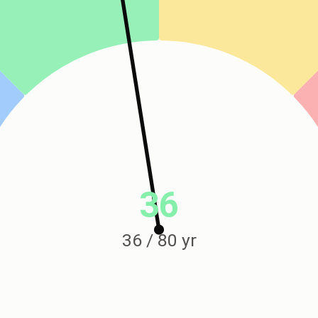
36
36 / 80 yr