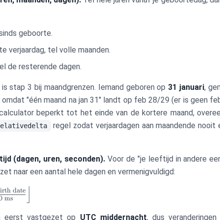
 sinds geboorte.
te verjaardag, tel volle maanden.
el de resterende dagen.
 is stap 3 bij maandgrenzen. Iemand geboren op
31 januari
, g
omdat "één maand na jan 31" landt op feb 28/29 (er is geen feb
 calculator beperkt tot het einde van de kortere maand, over
regel zodat verjaardagen aan maandende nooit 
elativedelta
tijd (dagen, uren, seconden).
Voor de "je leeftijd in andere ee
t naar een aantal hele dagen en vermenigvuldigd:
⌋
irth date
0
ms
n eerst vastgezet op
UTC middernacht
, dus veranderingen i