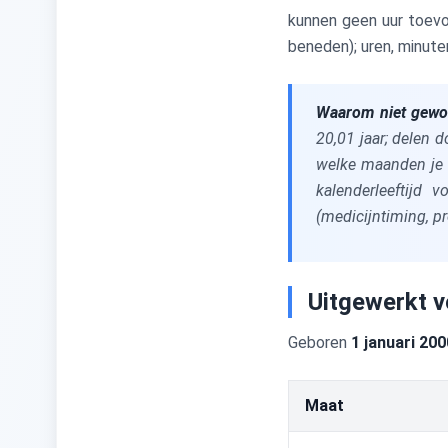
date} -
kunnen geen uur toevo
\text{birth
beneden); uren, minute
date}}
{86{,}400{,}000
\text{ ms}}
Waarom niet gewo
\right\rfloor
20,01 jaar; delen 
welke maanden je e
kalenderleeftijd 
(medicijntiming, pr
Uitgewerkt v
Geboren
1 januari 200
Maat