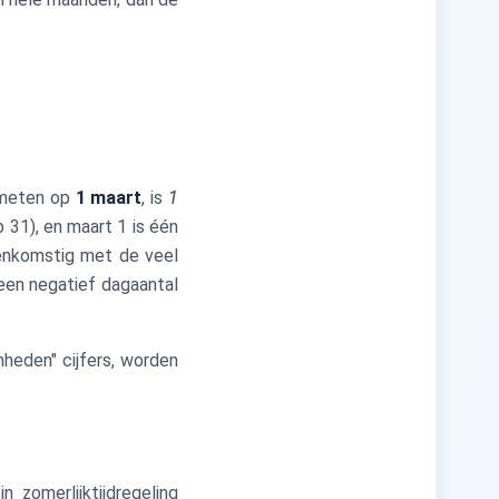
emeten op
1 maart
, is
1
 31), en maart 1 is één
eenkomstig met de veel
een negatief dagaantal
nheden" cijfers, worden
n zomerlijktijdregeling