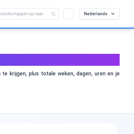
💡 Hou van deze tool? Help ons om het nog
×
Nederlands
beter te maken!
Klik om te openen →
den & dagen
 te krijgen, plus totale weken, dagen, uren en je