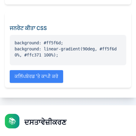
ਜਨਰੇਟ ਕੀਤਾ CSS
background: #ff5f6d;

background: linear-gradient(90deg, #ff5f6d 
0%, #ffc371 100%);
ਕਲਿੱਪਬੋਰਡ 'ਤੇ ਕਾਪੀ ਕਰੋ
📚
ਦਸਤਾਵੇਜ਼ੀਕਰਣ