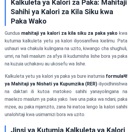
Kalkuleta ya Kalori za Paka: Mahitaji
Sahihi ya Kalori za Kila Siku kwa
Paka Wako
Gundua
mahitaji ya kalori za kila siku za paka yako
kwa
kutumia kalkuleta yetu ya kalori iliyosanifiwa kielimu. Pata
ushauri wa chakula kulingana na uzito, kiwango cha shughuli,
umri, na hali maalum za afya ili kudumisha lishe bora ya paka
na kuzuia uchakavu au ukosefu wa lishe.
Kalkuleta yetu ya kalori ya paka ya bure inatumia
formulaया
ya Mahitaji ya Nishati ya Kupumzika (RER)
iliyoidhinishwa
na daktari ili kutoa matokeo sahihi yanayolingana na
maelezo maalum ya paka yako. Iwe una paka wa ndani, paka
mzee, au paka mjamzito, zana hii inatoa lengo la kalori sahihi
unalohitaji kwa usimamizi bora wa uzito.
Jinsi ya Kutumia Kalkuleta ya Kalori