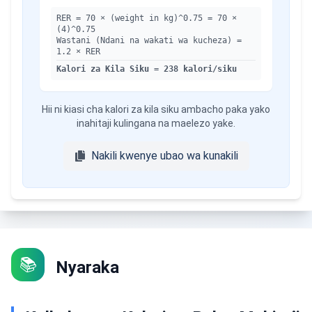
RER = 70 × (weight in kg)^0.75 = 70 ×
(
4
)^0.75
Wastani (Ndani na wakati wa kucheza)
=
1.2
× RER
Kalori za Kila Siku
=
238
kalori/siku
Hii ni kiasi cha kalori za kila siku ambacho paka yako
inahitaji kulingana na maelezo yake.
Nakili kwenye ubao wa kunakili
📚
Nyaraka