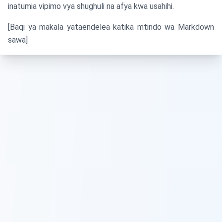
inatumia vipimo vya shughuli na afya kwa usahihi.
[Baqi ya makala yataendelea katika mtindo wa Markdown
sawa]