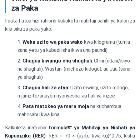
za Paka
Fuata hatua hizi rahisi ili kukokota mahitaji sahihi ya kalori za
kila siku za paka yako:
Weka uzito wa paka wako
kwa kilogramu (tumia
zana yetu ya kubadilisha ikiwa una paundi)
Chagua kiwango cha shughuli
: Chini (ndani/isiyo
na shughuli), Wastani (michezo kidogo), au Juu (sana
ya shughuli)
Chagua hali za afya
: Uzito mwingi, uzito mdogo,
mjamzito/anayemnyonyesha, au hali ya mzee
Pata matokeo ya mara moja
na kuchambua
mahesabu kwa kina
Kalkuleta inatumia
formulaया ya Mahitaji ya Nishati ya
Kupumzika (RER)
: RER = 70 × (uzito kwa kg)^0.75, kisha