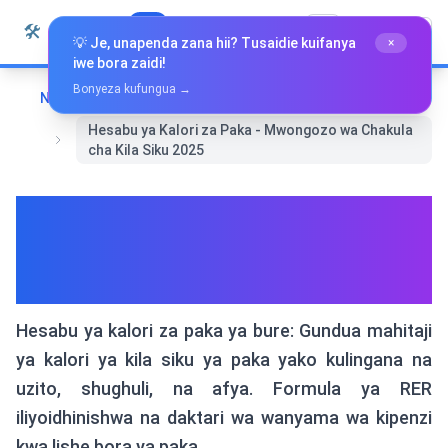
Ruka hadi maudhui
🛠️
Whiz Tools
Zana Zote
Kiswahili
💡 Je, unapenda zana hii? Tusaidie kuifanya
×
iwe bora zaidi!
Bonyeza kufungua →
Nyumbani
Afya na Ustawi
Hesabu ya Kalori za Paka - Mwongozo wa Chakula
cha Kila Siku 2025
Hesabu ya Kalori za Paka -
Mwongozo wa Chakula cha
Kila Siku 2025
Hesabu ya kalori za paka ya bure: Gundua mahitaji
ya kalori ya kila siku ya paka yako kulingana na
uzito, shughuli, na afya. Formula ya RER
iliyoidhinishwa na daktari wa wanyama wa kipenzi
kwa lishe bora ya paka.