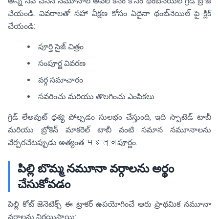
అన్ని సేవ్ చేసిన నమూనాల అవలోకనం కోసం థంబ్‌నెయిల్ గ్రిడ్ బ్రౌజ్
చేయండి. వివరాలతో సహా వీక్షణ కోసం ఏదైనా థంబ్‌నెయిల్ పై క్లిక్
చేయండి:
పూర్తి సైజ్ చిత్రం
సంపూర్ణ వివరణ
వర్గ సమాచారం
సవరించు మరియు తొలగించు ఎంపికలు
గ్రిడ్ లేఅవుట్ దृశ్య పోల్చడం సులభం చేస్తుంది, ఇది స్పాటెడ్ టాబీ
మరియు బ్రోకెన్ మాకరెల్ టాబీ వంటి సమాన నమూనాలను
వేర్పరచేటప్పుడు అత్యంత महत्वపూర్ణం.
పిల్లి బొమ్మ నమూనా వర్గాలను అర్థం
చేసుకోవడం
పిల్లి కోట్ జెనెటిక్స్ ఈ ట్రాకర్ ఉపయోగించే ఆరు ప్రాథమిక నమూనా
వర్గాలను నిర్ణయిస్తాయి: