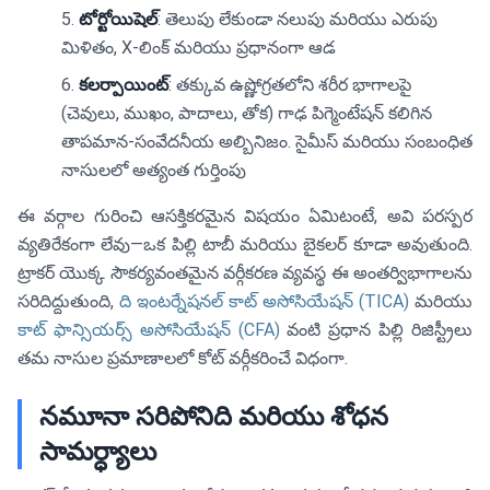
టోర్టోయిషెల్
: తెలుపు లేకుండా నలుపు మరియు ఎరుపు
మిళితం, X-లింక్ మరియు ప్రధానంగా ఆడ
కలర్పాయింట్
: తక్కువ ఉష్ణోగ్రతలోని శరీర భాగాలపై
(చెవులు, ముఖం, పాదాలు, తోక) గాఢ పిగ్మెంటేషన్ కలిగిన
తాపమాన-సంవేదనీయ అల్బినిజం. సైమీస్ మరియు సంబంధిత
నాసులలో అత్యంత గుర్తింపు
ఈ వర్గాల గురించి ఆసక్తికరమైన విషయం ఏమిటంటే, అవి పరస్పర
వ్యతిరేకంగా లేవు—ఒక పిల్లి టాబీ మరియు బైకలర్ కూడా అవుతుంది.
ట్రాకర్ యొక్క సౌకర్యవంతమైన వర్గీకరణ వ్యవస్థ ఈ అంతర్విభాగాలను
సరిదిద్దుతుంది,
ది ఇంటర్నేషనల్ కాట్ అసోసియేషన్ (TICA)
మరియు
కాట్ ఫాన్సియర్స్ అసోసియేషన్ (CFA)
వంటి ప్రధాన పిల్లి రిజిస్ట్రీలు
తమ నాసుల ప్రమాణాలలో కోట్ వర్గీకరించే విధంగా.
నమూనా సరిపోనిది మరియు శోధన
సామర్ధ్యాలు