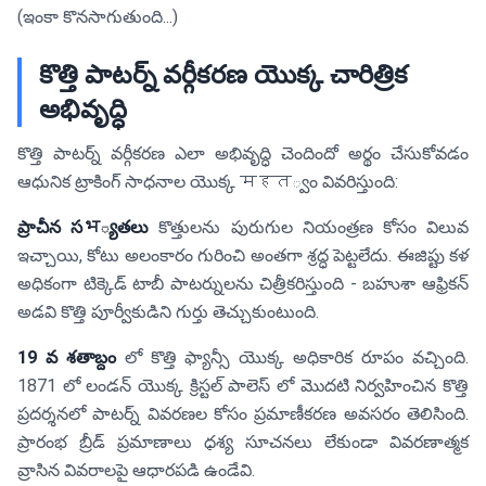
(ఇంకా కొనసాగుతుంది...)
కొత్తి పాటర్న్ వర్గీకరణ యొక్క చారిత్రిక
అభివృద్ధి
కొత్తి పాటర్న్ వర్గీకరణ ఎలా అభివృద్ధి చెందిందో అర్థం చేసుకోవడం
ఆధునిక ట్రాకింగ్ సాధనాల యొక్క महत్వం వివరిస్తుంది:
ప్రాచీన సभ్యతలు
కొత్తులను పురుగుల నియంత్రణ కోసం విలువ
ఇచ్చాయి, కోటు అలంకారం గురించి అంతగా శ్రద్ధ పెట్టలేదు. ఈజిప్టు కళ
అధికంగా టిక్కెడ్ టాబీ పాటర్నులను చిత్రీకరిస్తుంది - బహుశా ఆఫ్రికన్
అడవి కొత్తి పూర్వీకుడిని గుర్తు తెచ్చుకుంటుంది.
19 వ శతాబ్దం
లో కొత్తి ఫ్యాన్సీ యొక్క అధికారిక రూపం వచ్చింది.
1871 లో లండన్ యొక్క క్రిస్టల్ పాలెస్ లో మొదటి నిర్వహించిన కొత్తి
ప్రదర్శనలో పాటర్న్ వివరణల కోసం ప్రమాణీకరణ అవసరం తెలిసింది.
ప్రారంభ బ్రీడ్ ప్రమాణాలు దृశ్య సూచనలు లేకుండా వివరణాత్మక
వ్రాసిన వివరాలపై ఆధారపడి ఉండేవి.