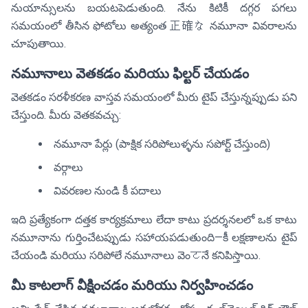
నుయాన్సులను బయటపెడుతుంది. నేను కిటికీ దగ్గర పగలు
సమయంలో తీసిన ఫోటోలు అత్యంత 正確な నమూనా వివరాలను
చూపుతాయి.
నమూనాలు వెతకడం మరియు ఫిల్టర్ చేయడం
వెతకడం సరళీకరణ వాస్తవ సమయంలో మీరు టైప్ చేస్తున్నప్పుడు పని
చేస్తుంది. మీరు వెతకవచ్చు:
నమూనా పేర్లు (పాక్షిక సరిపోలుళ్ళను సపోర్ట్ చేస్తుంది)
వర్గాలు
వివరణల నుండి కీ పదాలు
ఇది ప్రత్యేకంగా దత్తక కార్యక్రమాలు లేదా కాటు ప్రదర్శనలలో ఒక కాటు
నమూనాను గుర్తించేటప్పుడు సహాయపడుతుంది—కీ లక్షణాలను టైప్
చేయండి మరియు సరిపోలే నమూనాలు వెంटనే కనిపిస్తాయి.
మీ కాటలాగ్ వీక్షించడం మరియు నిర్వహించడం