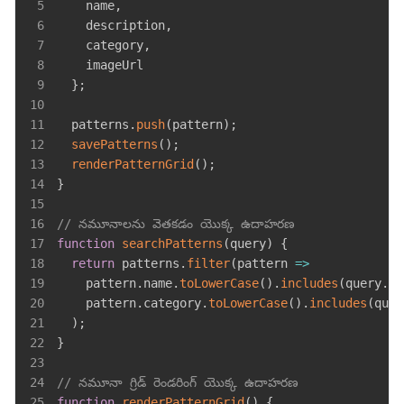
5
    name
,
6
    description
,
7
    category
,
8
9
}
;
10
11
  patterns
.
push
(
pattern
)
;
12
savePatterns
(
)
;
13
renderPatternGrid
(
)
;
14
}
15
16
// నమూనాలను వెతకడం యొక్క ఉదాహరణ
17
function
searchPatterns
(
query
)
{
18
return
 patterns
.
filter
(
pattern
=>
19
    pattern
.
name
.
toLowerCase
(
)
.
includes
(
query
.
to
20
    pattern
.
category
.
toLowerCase
(
)
.
includes
(
quer
21
)
;
22
}
23
24
// నమూనా గ్రిడ్ రెండరింగ్ యొక్క ఉదాహరణ
25
function
renderPatternGrid
(
)
{