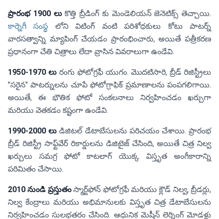
ప్రారంభ 1900 లు
కొత్తి బ్రీడింగ్ కు మెండెలియన్ జెనెటిక్స్ తెచ్చాయి.
కార్నెగీ సంస్థ
లోని విటింగ్ వంటి పరిశోధకులు కోటు పాటర్న్
వారసత్వాన్ని మ్యాపింగ్ చేయడం ప్రారంభించారు, అయితే పత్రీకరణ
ప్రధానంగా చేతి చిత్రాలు లేదా వ్రాసిన వివరాలుగా ఉండేవి.
1950-1970 లు
రంగు ఫోటోగ్రఫీ యుగం. మొదటిసారి, బ్రీడ్ రిజిస్ట్రీలు
"సరైన" పాటర్నులను చూపే ఫోటోగ్రాఫిక్ ప్రమాణాలను పంపగలిగాయి.
అయితే, ఈ భౌతిక ఫోటో సంకలనాలు నిర్వహించడం ఖర్చుగా
మరియు వెతకడం కష్టంగా ఉండేవి.
1990-2000 లు
డిజిటల్ డేటాబేసులను పరిచయం చేశాయి. ప్రారంభ
బ్రీడ్ రిజిస్ట్రీ సాఫ్ట్‌వేర్ రికార్డులను డిజిటైజ్ చేసింది, అయితే చిత్ర నిల్వ
ఖర్చులు సమగ్ర ఫోటో కాటలాగ్ యొక్క విస్తృత అంగీకారాన్ని
పరిమితం చేసాయి.
2010 నుండి ప్రస్తుతం
స్మార్ట్‌ఫోన్ ఫోటోగ్రఫీ మరియు క్లౌడ్ నిల్వ, బ్రీడర్లు,
నిల్వ కేంద్రాలు మరియు అభిమానులకు విస్తృత చిత్ర డేటాబేసులను
నిర్వహించడం సులభతరం చేసింది. ఆధునిక మెషీన్ లెర్నింగ్ మోడళ్లు