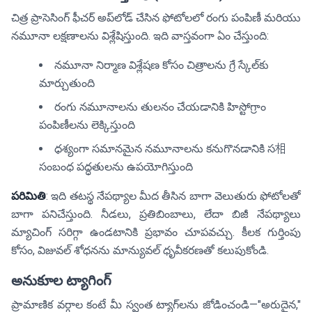
చిత్ర ప్రాసెసింగ్ ఫీచర్ అప్‌లోడ్ చేసిన ఫోటోలలో రంగు పంపిణీ మరియు
నమూనా లక్షణాలను విశ్లేషిస్తుంది. ఇది వాస్తవంగా ఏం చేస్తుంది:
నమూనా నిర్మాణ విశ్లేషణ కోసం చిత్రాలను గ్రే స్కేల్‌కు
మార్చుతుంది
రంగు నమూనాలను తులనం చేయడానికి హిస్టోగ్రాం
పంపిణీలను లెక్కిస్తుంది
దृశ్యంగా సమానమైన నమూనాలను కనుగొనడానికి స相
సంబంధ పద్ధతులను ఉపయోగిస్తుంది
పరిమితి
: ఇది తటస్థ నేపథ్యాల మీద తీసిన బాగా వెలుతురు ఫోటోలతో
బాగా పనిచేస్తుంది. నీడలు, ప్రతిబింబాలు, లేదా బిజీ నేపథ్యాలు
మ్యాచింగ్ సరిగ్గా ఉండటానికి ప్రభావం చూపవచ్చు. కీలక గుర్తింపు
కోసం, విజువల్ శోధనను మాన్యువల్ ధృవీకరణతో కలుపుకోండి.
అనుకూల ట్యాగింగ్
ప్రామాణిక వర్గాల కంటే మీ స్వంత ట్యాగ్‌లను జోడించండి—"అరుదైన,"