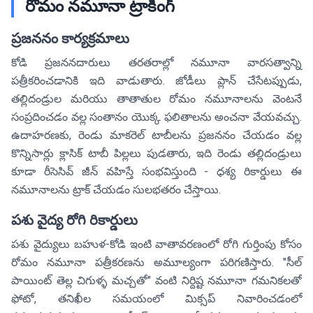
రోమం నమూనా ట్రాకింగ్
ప్రజననం కార్యక్రమాలు
కోడి ప్రజననదారులు తరతరాల్లో నమూనా వారసత్వాన్ని
పత్రీకరించడానికి ఇది వాడుతారు. జోడీలు ప్లాన్ చేసేటప్పుడు,
తల్లిదండ్రుల మరియు తాతాతుల రోమం నమూనాలను వెంటనే
సంప్రదించడం వల్ల సంతానం యొక్క ఫలితాలను అంచనా వేయవచ్చు.
ఉదాహరణకు, రెండు మాకరెల్ టాబీలను ప్రజననం చేయడం వల్ల
కొన్నిసార్లు క్లాసిక్ టాబీ పిల్లలు పుడతారు, ఇది రెండు తల్లిదండ్రులు
కూడా రీసెసివ్ జీన్ వహిస్తే సంభవిస్తుంది - దृశ్య రికార్డులు ఈ
నమూనాలను ట్రాక్ చేయడం సులభతరం చేస్తాయి.
పశు వైద్య రోగి రికార్డులు
పశు వైద్యులు బహుళ-కోడి ఇంటి వాతావరణంలో రోగి గుర్తింపు కోసం
రోమం నమూనా పత్రీకరణను అమూల్యంగా పరిగణిస్తారు. "సీల్
పాయింట్ తెల్ల చిగుళ్ళ మచ్చతో" వంటి నిర్దిష్ట నమూనా గమనికలతో
ఫోటో, తనిఖీల సమయంలో మిక్సప్ నివారించడంలో