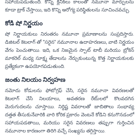
సహాయపడుతుంది. కొన్ని క్లీనిక్‌లు కాలంతో నమూనా మార్పులను
కూడా ట్రాక్ చేస్తాయి, ఇది కొన్ని ఆరోగ్య పరిస్థితులను సూచించవచ్చు.
కోడి షో నిర్ణయం
షో నిర్ణాయకులు నిరంతరం నమూనా ప్రమాణాలను సంప్రదిస్తారు.
డిజిటల్ కెటలాగ్ తో "సరైన" నమూనాల ఉదాహరణలు, వాటి నిర్ణయం
వేగం పెంచుతాయి. ఇది, ఒక నిజమైన స్పాట్ టాబీ మరియు బ్రోకెన్
మాకరెల్ మధ్య సూక్ష్మ తేడాలను నేర్చుకుంటున్న కొత్త నిర్ణాయకులకు
ప్రత్యేకంగా ఉపయోగపడుతుంది.
జంతు నిలయం నిర్వహణ
నమోదు కోడులను ఫోటోగ్రఫ్ చేసి, సరైన నమూనా వివరణలతో
కెటలాగ్ చేసే నిలయాలు, అవతరణ రేటు్లలో కొలవదగిన
మెరుగుదలను చూస్తాయి. నిర్దిష్ట వివరాలతో జాబితాలు సంభావ్య
దత్తత తీసుకునేవారికి వారి కోరిక ప్రకారం వెంటనే కోడిని కనుగొనడంలో
సహాయపడతాయి, మరియు సరైన వివరణలు తప్పుగా గుర్తించిన
నమూనాల కారణంగా తిరిగి వచ్చే సంఖ్యను తగ్గిస్తాయి.