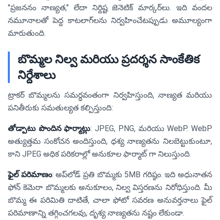
"ప్రజననం నాణ్యత," లేదా నిర్దిష్ట జెనెటిక్ మార్కర్‌లు. ఇది వందల
నమూనాలతో పెద్ద కాటలాగ్‌లను నిర్వహించేటప్పుడు అమూల్యంగా
మారుతుంది.
బొమ్మల నిల్వ మరియు ప్రదర్శన సాంకేతిక
నిర్దేశాలు
ట్రాకర్ బొమ్మలను సమర్ధవంతంగా నిర్వహిస్తుంది, నాణ్యత మరియు
పనితీరుకు సమతుల్యత కల్పిస్తుంది:
తోడ్పాటు పొందిన ఫార్మాట్లు
: JPEG, PNG, మరియు WebP. WebP
అత్యుత్తమ సంకోచన అందిస్తుంది, దृశ్య నాణ్యతను నిలబెట్టుకుంటూ,
కాని JPEG అధిక పరికరాల్లో అనుకూల ఫార్మాట్ గా నిలుస్తుంది.
ఫైల్ పరిమాణం
: అప్‌లోడ్ ప్రతి బొమ్మకు 5MB గరిష్ఠం. ఇది అధునాతన
ఫోన్ కెమెరా బొమ్మలకు అనుకూలం, నిల్వ విస్తరణను నిరోధిస్తుంది. మీ
బొమ్మ ఈ పరిమితి దాటితే, చాలా ఫోటో సవరణ అనువర్తనాలు ఫైల్
పరిమాణాన్ని తగ్గించగలవు, దృశ్య నాణ్యతను నష్టం లేకుండా.