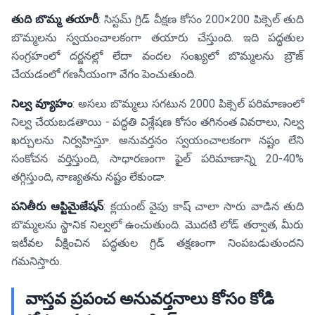
తుది బొమ్మ తయారీ
: సిస్టమ్ గ్రిడ్ వీక్షణ కోసం 200×200 పిక్సెల్ తుది
బొమ్మలను స్వయంచాలకంగా తయారు చేస్తుంది. ఇది పద్ధతుల
సంగ్రహంలో దర్జనల్లో లేదా వందల సంఖ్యలో బొమ్మలను బ్రౌజ్
చేయడంలో గణనీయంగా వేగం పెంచుతుంది.
నిల్వ వ్యూహం
: అసలు బొమ్మలు సగటున 2000 పిక్సెల్ పరిమాణంలో
నిల్వ చేయబడతాయి - పద్ధతి విశ్లేషణ కోసం తగినంత వివరాలు, నిల్వ
ఖర్చులను నిర్వహిస్తూ. అనువర్తనం స్వయంచాలకంగా నష్టం లేని
సంకోచన వర్తిస్తుంది, సాధారణంగా ఫైల్ పరిమాణాన్ని 20-40%
తగ్గిస్తుంది, నాణ్యతను నష్టం లేకుండా.
పనితీరు ఆప్టిమైజేషన్
: క్లయంట్ వైపు కాష్ చాలా సారు వాడిన తుది
బొమ్మలను స్థానిక నిల్వలో ఉంచుతుంది. మొదటి లోడ్ తర్వాత, మీరు
ఇటీవల వీక్షించిన పద్ధతుల గ్రిడ్ తక్షణంగా నింపబడుతుందని
గమనిస్తారు.
వాస్తవ ప్రపంచ అనువర్తనాలు కోసం కోడి