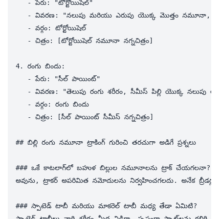
   - పేరు: "టోర్టోయిషెల్"

   - వివరణ: "నలుపు మరియు ఎరుపు యొక్క మొత్తం నమూనా, తరచు
   - వర్గం: టోర్టోయిషెల్

   - చిత్రం: [టోర్టోయిషెల్ నమూనా నగ్నచిత్రం]

4. రంగు బిందు:

   - పేరు: "సీల్ పాయింట్"

   - వివరణ: "తెలుపు రంగు శరీరం, సీమీస్ పిల్లి యొక్క నలుపు
   - వర్గం: రంగు బిందు

   - చిత్రం: [సీల్ పాయింట్ సీమీస్ నగ్నచిత్రం]

## బిల్లి రంగు నమూనా ట్రాకింగ్ గురించి తరచుగా అడిగే ప్రశ్నలు

### ఒకే కాటలాగ్‌లో బహుళ బిల్లుల నమూనాలను ట్రాక్ చేయగలనా?

అవును, ట్రాకర్ అపరిమిత నమోదులను నిర్వహించగలదు. అనేక బ్రీడర్లు వందల సంఖ్యలో వ్యక్తిగత బిల్లుల మరియు వారి నమూనా వేరుపాళ్ళతో కాటలాగ్‌లను నిర్
### స్పాటెడ్ టాబీ మరియు మాకరెల్ టాబీ మధ్య తేడా ఏమిటి?

స్పాటెడ్ టాబీలు వారి శరీరం మీద విడిగా, స్పష్టంగా స్పాట్‌లను కలిగి ఉంటాయి, అయితే మాకరెల్ టాబీలు వారి వైపుల్లో నుంచి నిertీతి నుంచి నిలంబంగా సంకుచిత సమాంతర లైన్‌లను కలిగి ఉంటాయి. ఇక్కడ జనిత నిర్ధారణ: స్పాటెడ్ నమూనాలు అసలు మాకరెల్ లైన్‌లు, ఒక మోడిఫైయర్ జీన్ వలన విచ్ఛిన్నం అయినవి. ఈ అవగాహన బ్రీడింగ్ ప్రోగ్రాంలో సంతానం నమూనాలను అంచనా వేయడంలో సహాయపడుతుంది.
