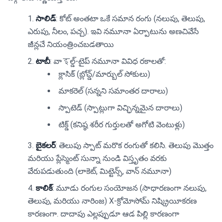
సాలిడ్
: కోట్ అంతటా ఒకే సమాన రంగు (నలుపు, తెలుపు,
ఎరుపు, నీలం, పచ్చ). ఇవి నమూనా ఏర్పాటును అణచివేసే
జీన్లచే నియంత్రించబడతాయి
టాబీ
: వాइల్డ్-టైప్ నమూనా వివిధ రకాలతో:
క్లాసిక్ (బ్లోచ్డ్/మార్బుల్ సోకులు)
మాకరెల్ (సన్నని సమాంతర దారాలు)
స్పాటెడ్ (స్పాట్లుగా విచ్ఛిన్నమైన దారాలు)
టిక్డ్ (కనిష్ఠ శరీర గుర్తులతో అగోటి వెంటుళ్లు)
బైకలర్
: తెలుపు స్పాట్ మరొక రంగుతో కలిసి. తెలుపు మొత్తం
మరియు ప్లేస్మెంట్ సున్నా నుండి విస్తృతం వరకు
వేరుపడుతుంది (లాకెట్, మిట్టెన్స్, వాన్ నమూనా)
కాలిక్
: మూడు రంగుల సంయోజన (సాధారణంగా నలుపు,
తెలుపు, మరియు నారింజ) X-క్రోమోసోమ్ నిష్క్రియీకరణ
కారణంగా. దాదాపు ఎల్లప్పుడూ ఆడ పిల్లి కారణంగా