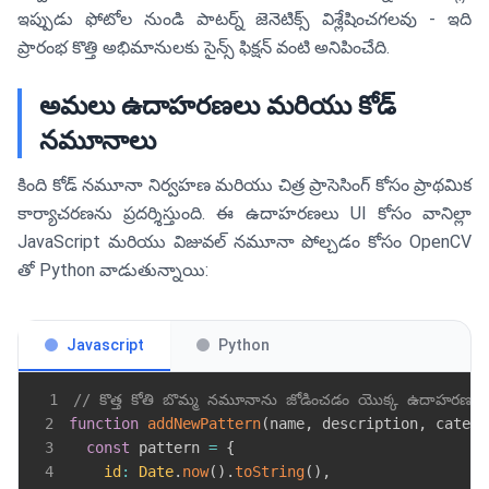
ఇప్పుడు ఫోటోల నుండి పాటర్న్ జెనెటిక్స్ విశ్లేషించగలవు - ఇది
ప్రారంభ కొత్తి అభిమానులకు సైన్స్ ఫిక్షన్ వంటి అనిపించేది.
అమలు ఉదాహరణలు మరియు కోడ్
నమూనాలు
కింది కోడ్ నమూనా నిర్వహణ మరియు చిత్ర ప్రాసెసింగ్ కోసం ప్రాథమిక
కార్యాచరణను ప్రదర్శిస్తుంది. ఈ ఉదాహరణలు UI కోసం వానిల్లా
JavaScript మరియు విజువల్ నమూనా పోల్చడం కోసం OpenCV
తో Python వాడుతున్నాయి:
Javascript
Python
1
// కొత్త కోతి బొమ్మ నమూనాను జోడించడం యొక్క ఉదాహరణ
2
function
addNewPattern
(
name
,
 description
,
 catego
3
const
 pattern 
=
{
4
id
:
Date
.
now
(
)
.
toString
(
)
,