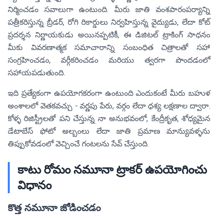
నిర్మించడం సవాలుగా ఉంటుంది. మీరు జాతి వంశపారంపర్యాన్ని
పత్రీకరిస్తున్న బ్రీడర్, రోగి రికార్డులు నిర్వహిస్తున్న వైద్యుడు, లేదా కోట్
ప్రదర్శన నిర్ణాయకుడు అయినప్పటికీ, ఈ డిజిటల్ ట్రాకింగ్ సాధనం
మీకు వివరణాత్మక సమాచారాన్ని సంబంధిత చిత్రాలతో సహా
సంగ్రహించడం, వర్గీకరించడం మరియు త్వరగా పొందడంలో
సహాయపడుతుంది.
ఇది ప్రత్యేకంగా ఉపయోగకరంగా ఉంటుంది ఎందుకంటే మీరు బహుళ
అంశాలలో వెతకవచ్చు - వర్ణపు పేరు, వర్గం లేదా దृశ్య లక్షణాల ద్వారా.
కోళ్ళ రిజిస్ట్రీలతో పని చేస్తున్న నా అనుభవంలో, కేంద్రీకృత, శోధ్యమైన
డేటాబేస్ ఫోటో అల్బంలు లేదా జాతి ప్రమాణ మాన్యువళ్ళను
తిప్పుకోవడంలో వెచ్చించే గంటలను సేవ్ చేస్తుంది.
కాటు రోమం నమూనా ట్రాకర్ ఉపయోగించు
విధానం
కొత్త నమూనా జోడించడం