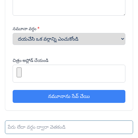
నమూనా వర్గం
*
చిత్రం అప్లోడ్ చేయండి
నమూనాను సేవ్ చేయి