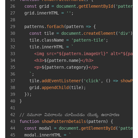
26
const
 grid 
=
document
.
getElementById
(
'pattern-
27
  grid
.
innerHTML
=
''
;
28
29
  patterns
.
forEach
(
pattern
=>
{
30
const
 tile 
=
document
.
createElement
(
'div'
)
;
31
    tile
.
className
=
'pattern-tile'
;
32
    tile
.
innerHTML
=
`
33
<
img
src
=
"
${
pattern
.
imageUrl
}
"
alt
=
"
${
patt
34
<
h3
>
${
pattern
.
name
}
</
h3
>
35
<
p
>
${
pattern
.
category
}
</
p
>
36
`
;
37
    tile
.
addEventListener
(
'click'
,
(
)
=>
showPat
38
    grid
.
appendChild
(
tile
)
;
39
}
)
;
40
}
41
42
// నమూనా వివరాలను చూపించడం యొక్క ఉదాహరణ
43
function
showPatternDetails
(
pattern
)
{
44
const
 modal 
=
document
.
getElementById
(
'pattern
45
  modal
.
innerHTML
=
`