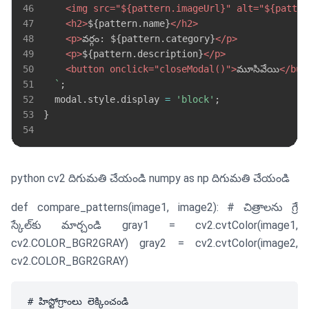
46
<
img
src
=
"
${
pattern
.
imageUrl
}
"
alt
=
"
${
patter
47
<
h2
>
${
pattern
.
name
}
</
h2
>
48
<
p
>
వర్గం: 
${
pattern
.
category
}
</
p
>
49
<
p
>
${
pattern
.
description
}
</
p
>
50
<
button
onclick
=
"
closeModal
(
)
"
>
మూసివేయి
</
but
51
`
;
52
  modal
.
style
.
display
=
'block'
;
53
}
54
python cv2 దిగుమతి చేయండి numpy as np దిగుమతి చేయండి
def compare_patterns(image1, image2): # చిత్రాలను గ్రే
స్కేల్‌కు మార్చండి gray1 = cv2.cvtColor(image1,
cv2.COLOR_BGR2GRAY) gray2 = cv2.cvtColor(image2,
cv2.COLOR_BGR2GRAY)
# హిస్టోగ్రాంలు లెక్కించండి
