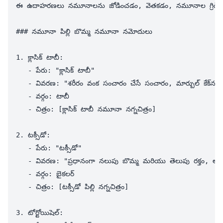
ఈ ఉదాహరణలు నమూనాలను జోడించడం, వెతకడం, నమూనాల గ్రిడ్ ప్రదర్శన,
### నమూనా పిల్లి బొమ్మ నమూనా నమోదులు

1. క్లాసిక్ టాబీ:

   - పేరు: "క్లాసిక్ టాబీ"

   - వివరణ: "శరీరం వంక సంచారం చేసే సంచారం, మార్బుల్ కేక్‌ను అనుసరించే బోల్ట్ నమూనాలు."

   - వర్గం: టాబీ

   - చిత్రం: [క్లాసిక్ టాబీ నమూనా నగ్నచిత్రం]

2. టక్సీడో:

   - పేరు: "టక్సీడో"

   - వివరణ: "ప్రధానంగా నలుపు బొమ్మ మరియు తెలుపు రక్తం, అ
   - వర్గం: బైకలర్

   - చిత్రం: [టక్సీడో పిల్లి నగ్నచిత్రం]

3. టోర్టోయిషెల్:
