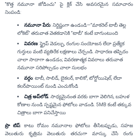
"కొత్త నమూనా జోడించు" పై క్లిక్ చేసి అవసరమైన సమాచారం
నింపండి:
నమూనా పేరు
: నిర్దిష్టంగా ఉండండి—"మాకరెల్ టాబీ తెల్ల
లోకెట్" తరువాత వెతకడానికి "టాబీ" కంటే బాగుంటుంది
వివరణ
: స్ట్రైప్ వెడల్పు, రంగుల సంయోజన లేదా ప్రత్యేక
గుర్తులు వంటి వ్యతిరేక లక్షణాలు చేర్చండి. సాధారణ తప్పిదం
చాలా సాదాగా ఉండడం; వివరణాత్మక వివరాలు తరువాత
నమూనా సరిపోల్చడం చాలా సులభం
వర్గం
: టాబీ, సాలిడ్, బైకలర్, కాలికో, టోర్టోయిషెల్, లేదా
కలర్‌పాయింట్ నుండి ఎంచుకోండి
చిత్ర అప్‌లోడ్
: సాధ్యమైనంత వరకు బాగా వెలిగిన, బహుళ
కోణాల నుండి స్పష్టమైన ఫోటోలు వాడండి. 5MB కంటే తక్కువ
చిత్రాలు బాగా పనిచేస్తాయి
ప్రొ టిప్
: కాటు రోమం నమూనాల ఫోటోలు తీసేటప్పుడు, సహజ
వెలుతురు కృత్రిమ వెలుతురు తరచుగా మాస్కు చేసే రంగు