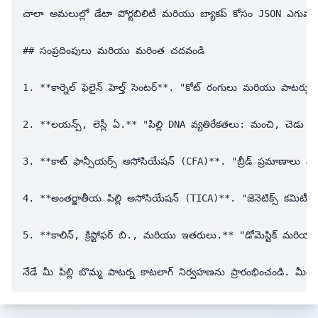
చాలా అమలుల్లో డేటా పోర్టబిలిటీ మరియు బ్యాకప్ కోసం JSON ఎగుమతిని మద్దతు ఇస్తాయి. ఇది మీకు సిస్టమ్‌ల మధ్య వలసవెళ్ళడానికి లేదా ఇతర బ్రీడర్లు లేదా పరిశోధకులతో ప్రమాణీకృత నమూనా లైబ్రరీలను పంచ
## సంప్రదింపులు మరియు మరింత చదవండి

1. **కార్నెల్ ఫెలైన్ హెల్త్ సెంటర్**. "కోట్ రంగులు మరియ
2. **లయన్స్, లెస్లీ ఏ.** "పిల్లి DNA వ్యతిరేకతలు: మంచి, 
3. **కాట్ ఫాన్సీయర్స్ అసోసియేషన్ (CFA)**. "బ్రీడ్ ప్రమాణాలు 
4. **అంతర్జాతీయ పిల్లి అసోసియేషన్ (TICA)**. "జెనెటిక్స్ కమిట
5. **కాలిన్, క్రిస్టోఫర్ బి., మరియు ఇతరులు.** "డోమెస్టిక్ మ