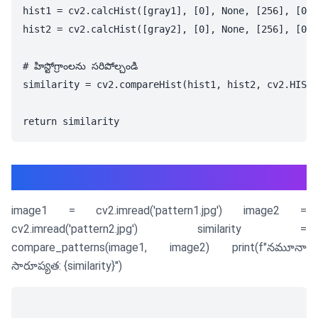
hist1 = cv2.calcHist([gray1], [0], None, [256], [0, 
hist2 = cv2.calcHist([gray2], [0], None, [256], [0, 
# హిస్టోగ్రాంలను సరిపోల్చండి

similarity = cv2.compareHist(hist1, hist2, cv2.HISTC
వాడుక
image1 = cv2.imread('pattern1.jpg') image2 =
cv2.imread('pattern2.jpg') similarity =
compare_patterns(image1, image2) print(f"నమూనా
సారూప్యత: {similarity}")