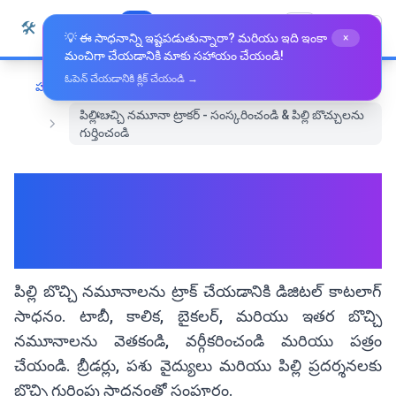
కంటెంట్‌కు వెళ్లండి
🛠️
Whiz Tools
అన్ని సాధనాలు
తెలుగు
💡 ఈ సాధనాన్ని ఇష్టపడుతున్నారా? మరియు ఇది ఇంకా
×
మంచిగా చేయడానికి మాకు సహాయం చేయండి!
ఓపెన్ చేయడానికి క్లిక్ చేయండి →
హోమ్
ప్రత్యేక సాధనాలు
పిల్లి బොచ్చి నమూనా ట్రాకర్ - సంస్కరించండి & పిల్లి బొచ్చులను
గుర్తించండి
పిల్లి బොచ్చి నమూనా ట్రాకర్ -
సంస్కరించండి & పిల్లి బొచ్చులను
గుర్తించండి
పిల్లి బొచ్చి నమూనాలను ట్రాక్ చేయడానికి డిజిటల్ కాటలాగ్
సాధనం. టాబీ, కాలిక, బైకలర్, మరియు ఇతర బొచ్చి
నమూనాలను వెతకండి, వర్గీకరించండి మరియు పత్రం
చేయండి. బ్రీడర్లు, పశు వైద్యులు మరియు పిల్లి ప్రదర్శనలకు
బొచ్చి గుర్తింపు సాధనంతో సంపూర్ణం.