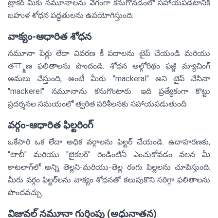
ట్రాకర్ మీకు నమూనాలను వేగంగా కనుగొనడంలో సహాయపడటానికి
బహుళ శోధన పద్ధతులను ఉపయోగిస్తుంది:
వాక్యం-ఆధారిత శోధన
నమూనా పేర్లు లేదా వివరణ కీ పదాలను టైప్ చేయండి మరియు
తत్క్షణ ఫలితాలను పొందండి. శోధన అల్గోరిథం ఫజ్జీ మ్యాచింగ్
అమలు చేస్తుంది, అంటే మీరు "mackeral" అని టైప్ చేసినా
"mackerel" నమూనాను కనుగొంటారు. ఇది ప్రత్యేకంగా కొట్టు
ప్రదర్శనల సమయంలో త్వరిత పరిశీలనకు సహాయపడుతుంది.
వర్గం-ఆధారిత ఫిల్టరింగ్
ఒకేసారి ఒక లేదా అధిక వర్గాలను ఫిల్టర్ చేయండి. ఉదాహరణకు,
"టాబీ" మరియు "బైకలర్" రెండింటినీ ఎంచుకోవడం వలన మీ
కాటలాగ్‌లో అన్ని తెల్లని-మరియు-తెల్ల రంగు పిల్లలను చూపిస్తుంది.
మీరు వర్గం ఫిల్టర్‌లను వాక్యం శోధనతో కలుపుకొని సరిగ్గా ఫలితాలను
పొందవచ్చు.
విజువల్ నమూనా గుర్తింపు (అధునాతన)