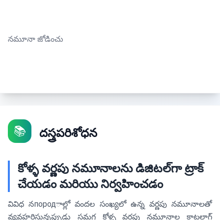
నమూనా జోడించు
📚
దస్త్రపరిశోధన
కోళ్ళ వర్ణపు నమూనాలను డిజిటల్‌గా ట్రాక్
చేయడం మరియు నిర్వహించడం
వివిధ నпородాల్లో వందల సంఖ్యలో ఉన్న వర్ణపు నమూనాలతో
వ్యవహరిస్తున్నప్పుడు సమగ్ర కోళ్ళ వర్ణపు నమూనాల కాటలాగ్