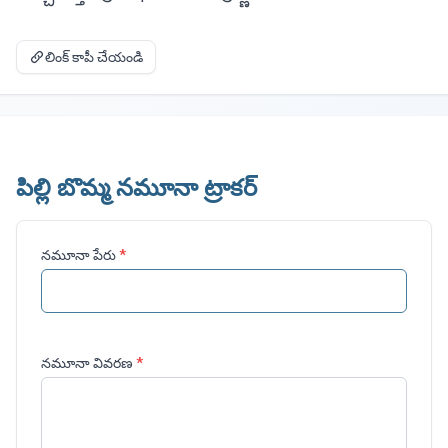
లింక్ కాపీ చేయండి
పిల్లి బొమ్మ నమూనా ట్రాకర్
నమూనా పేరు
*
నమూనా వివరణ
*