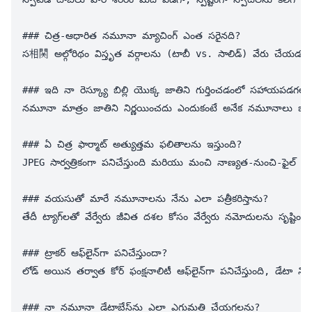
### చిత్ర-ఆధారిత నమూనా మ్యాచింగ్ ఎంత సరైనది?

స相関 అల్గోరిథం విస్తృత వర్గాలను (టాబీ vs. సాలిడ్) వేరు చేయడంలో బాగా పనిచేస్తుంది, కానీ సూక్ష్మ వేరుపాళ్ళ (క్లాసిక్ టాబీ vs. పెద్ద రోసెట్‌లతో స్పాటెడ్ టాబీ) విషయంలో పరిమితులు ఉన్నాయి. 
### ఇది నా రెస్క్యూ బిల్లి యొక్క జాతిని గుర్తించడంలో సహాయపడగలద
నమూనా మాత్రం జాతిని నిర్ణయించదు ఎందుకంటే అనేక నమూనాలు బహుళ
### ఏ చిత్ర ఫార్మాట్ అత్యుత్తమ ఫలితాలను ఇస్తుంది?

JPEG సార్వత్రికంగా పనిచేస్తుంది మరియు మంచి నాణ్యత-నుంచి-ఫైల్ పరిమాణం నిష్పత
### వయసుతో మారే నమూనాలను నేను ఎలా పత్రీకరిస్తాను?

తేదీ ట్యాగ్‌లతో వేర్వేరు జీవిత దశల కోసం వేర్వేరు నమోదులను సృష్టించండి. సైమీస్ వంటి పాయింటెడ్ నమూనా జాతులు వయసుతో గణనీయంగా చీకటి అవుతాయి, మరియు కొన్ని టాబీలు వారి నమూనాలు పిల్లల్లుగా మరింత స్పష్టంగా అవుతాయి. నిర్దిష్ట జనిత వంశాల అభివృద్ధిని అర్ధం చేసుకోవడానికి సమయ-ముద్రిత ప్రోగ్రెషన్ ఫోటోలు విలువైనవిగా మారతాయి.

### ట్రాకర్ ఆఫ్‌లైన్‌గా పనిచేస్తుందా?

లోడ్ అయిన తర్వాత కోర్ ఫంక్షనాలిటీ ఆఫ్‌లైన్‌గా పనిచేస్తుంది, డేటా నిలకడకు బ్రౌజర్ స్థానిక నిల్వ వాడుకుంటుంది. అయితే, క్లౌడ్ బ్యాకప్ సౌకర్యాలు మరియు పరికరాల్లో చిత్ర సింక్ ఇంటర్నెట్ కనెక్టివిటీ అవసరం. బిల్లి ప్రదర్శనలు లేదా నిల్వస్థలాలలో బాహ్య పనితీరుకు, ఆన్‌లైన్‌లో ఉన్నప్పుడు అనువర్తనాన్ని లోడ్ చేసి, అవసరమైనప్పుడు ఆఫ్‌లైన్‌గా వాడుకోండి.

### నా నమూనా డేటాబేస్‌ను ఎలా ఎగుమతి చేయగలను?
