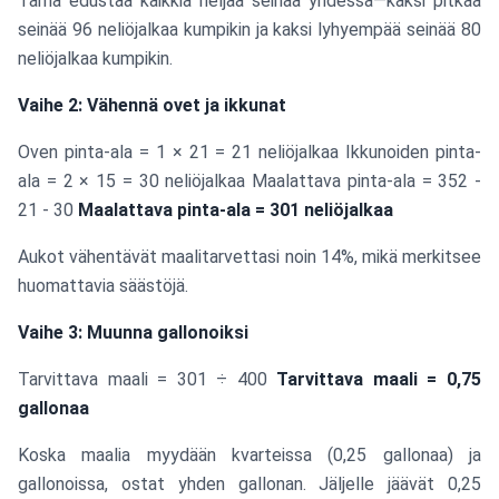
Tämä edustaa kaikkia neljää seinää yhdessä—kaksi pitkää
seinää 96 neliöjalkaa kumpikin ja kaksi lyhyempää seinää 80
neliöjalkaa kumpikin.
Vaihe 2: Vähennä ovet ja ikkunat
Oven pinta-ala = 1 × 21 = 21 neliöjalkaa Ikkunoiden pinta-
ala = 2 × 15 = 30 neliöjalkaa Maalattava pinta-ala = 352 -
21 - 30
Maalattava pinta-ala = 301 neliöjalkaa
Aukot vähentävät maalitarvettasi noin 14%, mikä merkitsee
huomattavia säästöjä.
Vaihe 3: Muunna gallonoiksi
Tarvittava maali = 301 ÷ 400
Tarvittava maali = 0,75
gallonaa
Koska maalia myydään kvarteissa (0,25 gallonaa) ja
gallonoissa, ostat yhden gallonan. Jäljelle jäävät 0,25