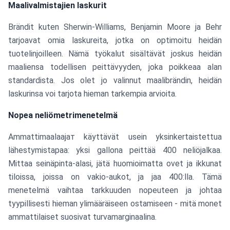
Maalivalmistajien laskurit
Brändit kuten Sherwin-Williams, Benjamin Moore ja Behr
tarjoavat omia laskureita, jotka on optimoitu heidän
tuotelinjoilleen. Nämä työkalut sisältävät joskus heidän
maaliensa todellisen peittävyyden, joka poikkeaa alan
standardista. Jos olet jo valinnut maalibrändin, heidän
laskurinsа voi tarjota hieman tarkempia arvioita.
Nopea neliömetrimenetelmä
Ammattimaalaajaт käyttävät usein yksinkertaistettua
lähestymistapaa: yksi gallona peittää 400 neliöjalkaa.
Mittaa seinäpinta-alasi, jätä huomioimatta ovet ja ikkunat
tiloissa, joissa on vakio-aukot, ja jaa 400:lla. Tämä
menetelmä vaihtaa tarkkuuden nopeuteen ja johtaa
tyypillisesti hieman ylimääräiseen ostamiseen - mitä monet
ammattilaiset suosivat turvamarginaalina.