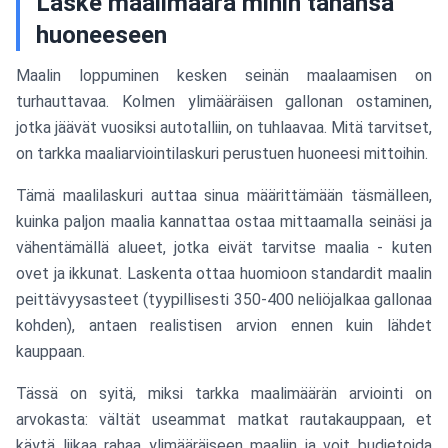
Laske maalimäärä mihin tahansa
huoneeseen
Maalin loppuminen kesken seinän maalaamisen on
turhauttavaa. Kolmen ylimääräisen gallonan ostaminen,
jotka jäävät vuosiksi autotalliin, on tuhlaavaa. Mitä tarvitset,
on tarkka maaliarviointilaskuri perustuen huoneesi mittoihin.
Tämä maalilaskuri auttaa sinua määrittämään täsmälleen,
kuinka paljon maalia kannattaa ostaa mittaamalla seinäsi ja
vähentämällä alueet, jotka eivät tarvitse maalia - kuten
ovet ja ikkunat. Laskenta ottaa huomioon standardit maalin
peittävyysasteet (tyypillisesti 350-400 neliöjalkaa gallonaa
kohden), antaen realistisen arvion ennen kuin lähdet
kauppaan.
Tässä on syitä, miksi tarkka maalimäärän arviointi on
arvokasta: vältät useammat matkat rautakauppaan, et
käytä liikaa rahaa ylimääräiseen maaliin ja voit budjetoida