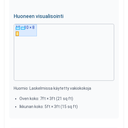
Huoneen visualisointi
10
×
10
×
8
ft
Huomio: Laskelmissa käytetty vakiokokoja
Oven koko
: 7ft × 3ft (21 sq ft)
Ikkunan koko
: 5ft × 3ft (15 sq ft)