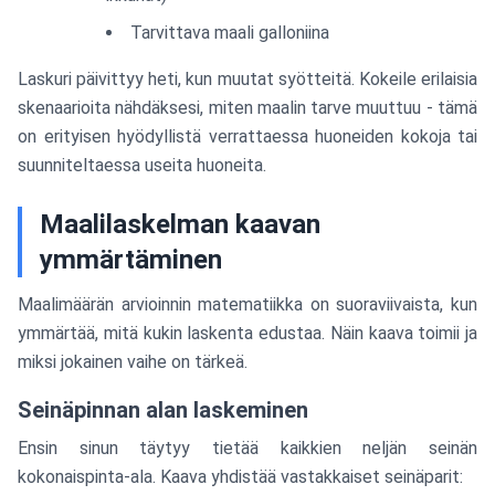
Tarvittava maali galloniina
Laskuri päivittyy heti, kun muutat syötteitä. Kokeile erilaisia
skenaarioita nähdäksesi, miten maalin tarve muuttuu - tämä
on erityisen hyödyllistä verrattaessa huoneiden kokoja tai
suunniteltaessa useita huoneita.
Maalilaskelman kaavan
ymmärtäminen
Maalimäärän arvioinnin matematiikka on suoraviivaista, kun
ymmärtää, mitä kukin laskenta edustaa. Näin kaava toimii ja
miksi jokainen vaihe on tärkeä.
Seinäpinnan alan laskeminen
Ensin sinun täytyy tietää kaikkien neljän seinän
kokonaispinta-ala. Kaava yhdistää vastakkaiset seinäparit: