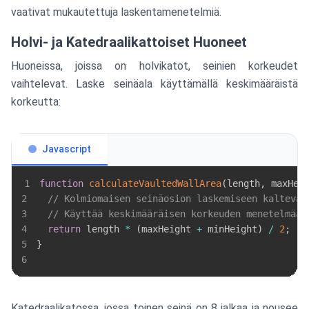
vaativat mukautettuja laskentamenetelmiä.
Holvi- ja Katedraalikattoiset Huoneet
Huoneissa, joissa on holvikatot, seinien korkeudet
vaihtelevat. Laske seinäala käyttämällä keskimääräistä
korkeutta:
Javascript
1
function
calculateVaultedWallArea
(
length
,
 maxHei
2
// Kolmiomaisen seinäosion laskemiseen kalteval
3
// Käyttää keskimääräisen korkeuden menetelmää:
4
return
 length 
*
(
maxHeight 
+
 minHeight
)
/
2
;
5
}
6
Katedraalikatossa, jossa toinen seinä on 8 jalkaa ja nousee