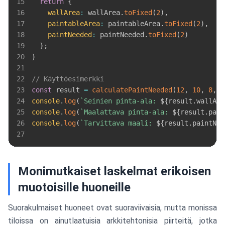
15
return
{
16
wallArea
:
 wallArea
.
toFixed
(
2
)
,
17
paintableArea
:
 paintableArea
.
toFixed
(
2
)
,
18
paintNeeded
:
 paintNeeded
.
toFixed
(
2
)
19
}
;
20
}
21
22
// Käyttöesimerkki
23
const
 result 
=
calculatePaintNeeded
(
12
,
10
,
8
,
1
24
console
.
log
(
`
Seinien pinta-ala: 
${
result
.
wallAre
25
console
.
log
(
`
Maalattava pinta-ala: 
${
result
.
pain
26
console
.
log
(
`
Tarvittava maali: 
${
result
.
paintNee
27
Monimutkaiset laskelmat erikoisen
muotoisille huoneille
Suorakulmaiset huoneet ovat suoraviivaisia, mutta monissa
tiloissa on ainutlaatuisia arkkitehtonisia piirteitä, jotka