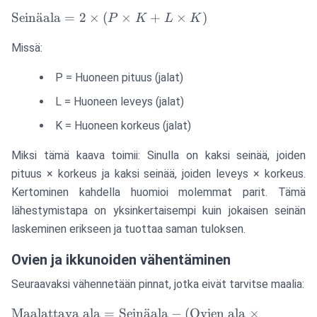
\text{Seinäala}
Sein
a
¨
ala
=
2
×
(
×
+
×
)
P
K
L
K
= 2 \times (P
Missä:
\times K + L
\times K)
P = Huoneen pituus (jalat)
L = Huoneen leveys (jalat)
K = Huoneen korkeus (jalat)
Miksi tämä kaava toimii: Sinulla on kaksi seinää, joiden
pituus × korkeus ja kaksi seinää, joiden leveys × korkeus.
Kertominen kahdella huomioi molemmat parit. Tämä
lähestymistapa on yksinkertaisempi kuin jokaisen seinän
laskeminen erikseen ja tuottaa saman tuloksen.
Ovien ja ikkunoiden vähentäminen
Seuraavaksi vähennetään pinnat, jotka eivät tarvitse maalia:
\text{Maalattava
Maalattava ala
=
Sein
a
¨
ala
−
(
Ovien ala
×