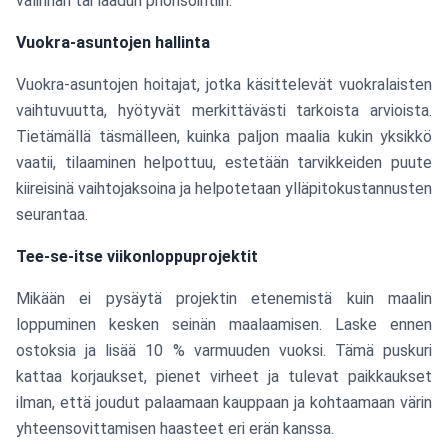
valinnan tai laadun priorisointiin.
Vuokra-asuntojen hallinta
Vuokra-asuntojen hoitajat, jotka käsittelevät vuokralaisten
vaihtuvuutta, hyötyvät merkittävästi tarkoista arvioista.
Tietämällä täsmälleen, kuinka paljon maalia kukin yksikkö
vaatii, tilaaminen helpottuu, estetään tarvikkeiden puute
kiireisinä vaihtojaksoina ja helpotetaan ylläpitokustannusten
seurantaa.
Tee-se-itse viikonloppuprojektit
Mikään ei pysäytä projektin etenemistä kuin maalin
loppuminen kesken seinän maalaamisen. Laske ennen
ostoksia ja lisää 10 % varmuuden vuoksi. Tämä puskuri
kattaa korjaukset, pienet virheet ja tulevat paikkaukset
ilman, että joudut palaamaan kauppaan ja kohtaamaan värin
yhteensovittamisen haasteet eri erän kanssa.