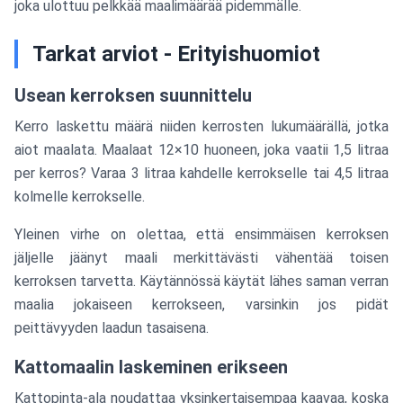
joka ulottuu pelkkää maalimäärää pidemmälle.
Tarkat arviot - Erityishuomiot
Usean kerroksen suunnittelu
Kerro laskettu määrä niiden kerrosten lukumäärällä, jotka
aiot maalata. Maalaat 12×10 huoneen, joka vaatii 1,5 litraa
per kerros? Varaa 3 litraa kahdelle kerrokselle tai 4,5 litraa
kolmelle kerrokselle.
Yleinen virhe on olettaa, että ensimmäisen kerroksen
jäljelle jäänyt maali merkittävästi vähentää toisen
kerroksen tarvetta. Käytännössä käytät lähes saman verran
maalia jokaiseen kerrokseen, varsinkin jos pidät
peittävyyden laadun tasaisena.
Kattomaalin laskeminen erikseen
Kattopinta-ala noudattaa yksinkertaisempaa kaavaa, koska