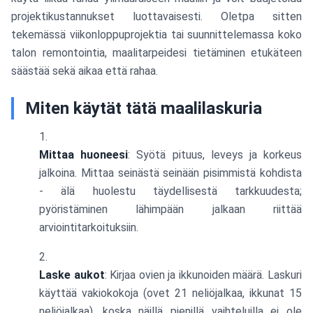
projektikustannukset luottavaisesti. Oletpa sitten
tekemässä viikonloppuprojektia tai suunnittelemassa koko
talon remontointia, maalitarpeidesi tietäminen etukäteen
säästää sekä aikaa että rahaa.
Miten käytät tätä maalilaskuria
Mittaa huoneesi
: Syötä pituus, leveys ja korkeus
jalkoina. Mittaa seinästä seinään pisimmistä kohdista
- älä huolestu täydellisestä tarkkuudesta;
pyöristäminen lähimpään jalkaan riittää
arviointitarkoituksiin.
Laske aukot
: Kirjaa ovien ja ikkunoiden määrä. Laskuri
käyttää vakiokokoja (ovet 21 neliöjalkaa, ikkunat 15
neliöjalkaa), koska näillä pienillä vaihteluilla ei ole