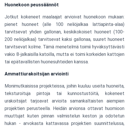
Huonekoon peussäännöt
Jotkut kokeneet maalaajat arvioivat huonekoon mukaan:
pienet huoneet (alle 100 neliöjalkaa lattiapinta-alaa)
tarvitsevat yhden gallonan, keskikokoiset huoneet (100-
200 neliöjalkaa) tarvitsevat kaksi gallonaa, suuret huoneet
tarvitsevat kolme. Tämä menetelmä toimii hyväksyttävästi
vakio 8-jalkaisilla katoilla, mutta ei toimi korkeiden kattojen
tai epätavallisten huonesuhteiden kanssa.
Ammattiurakoitsijan arviointi
Monimutkaisissa projekteissa, joihin kuuluu useita huoneita,
teksturoituja pintoja tai kunnostustöitä, kokeneet
urakoitsijat tarjoavat arvioita samankaltaisten aiempien
projektien perusteella. Heidän arvionsa ottavat huomioon
muuttujat kuten pinnan valmistelun keston ja odotetun
hukan - arvokasta kattavassa projektien suunnittelussa,