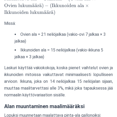
ala} =
Ovien lukum
a
¨
a
¨
r
a
¨
)
−
(
Ikkunoiden ala
×
\text{Seinäala} -
Ikkunoiden lukum
a
¨
a
¨
r
a
¨
)
(\text{Ovien ala}
\times
Missä:
\text{Ovien
lukumäärä}) -
Ovien ala = 21 neliöjalkaa (vakio-ovi 7 jalkaa × 3
(\text{Ikkunoiden
jalkaa)
ala} \times
Ikkunoiden ala = 15 neliöjalkaa (vakio-ikkuna 5
\text{Ikkunoiden
jalkaa × 3 jalkaa)
lukumäärä})
Laskuri käyttää vakiokokoja, koska pienet vaihtelut ovien ja
ikkunoiden mitoissa vaikuttavat minimaalisesti lopulliseen
arvioon. Ikkuna, joka on 14 neliöjalkaa 15 neliöjalan sijaan,
muuttaa maalitarvettasi alle 3%, mikä joka tapauksessa jää
normaalin käyttövariaation sisälle.
Alan muuntaminen maalimääräksi
Lopuksi muunnetaan maalattava pinta-ala gallonoiksi: