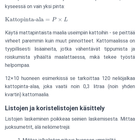
kyseessä on vain yksi pinta:
\text{Kattopinta-
Kattopinta-ala
=
×
P
L
ala} = P \times L
Käytä mattapintaista maalia useimpiin kattoihin - se peittää
virheet paremmin kuin muut pinnoitteet. Kattomaalissa on
tyypillisesti lisäaineita, jotka vähentävät tippumista ja
roiskumista ylhäältä maalattaessa, mikä tekee työstä
helpompaa.
12×10 huoneen esimerkissä se tarkoittaa 120 neliöjalkaa
kattopinta-alaa, joka vaatii noin 0,3 litraa (noin yhden
kvartin) kattomaalia.
Listojen ja koristelistojen käsittely
Listojen laskeminen poikkeaa seinien laskemisesta. Mittaa
juoksumetrit, älä neliömetrejä: