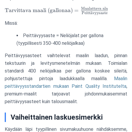
Maalattava ala
\text{Tarvittava maali
Tarvittava maali (gallonaa)
=
Peitt
a
¨
vyysaste
(gallonaa)} =
\frac{\text{Maalattava
Missä:
ala}}
Peittävyysaste = Neliöjalat per gallona
{\text{Peittävyysaste}}
(tyypillisesti 350-400 neliöjalkaa)
Peittävyysasteet vaihtelevat maalin laadun, pinnan
tekstuurin ja levitysmenetelmän mukaan. Toimialan
standardi 400 neliöjalkaa per gallona koskee sileitä,
pohjustettuja pintoja laadukkaalla maalilla.
Maalin
peittävyysstandartien mukaan Paint Quality Institutelta
,
premium-maalit tarjoavat johdonmukaisemmat
peittävyysasteet kuin talousmaalit.
Vaiheittainen laskuesimerkki
Käydään läpi tyypillinen sivumakuuhuone nähdäksemme,