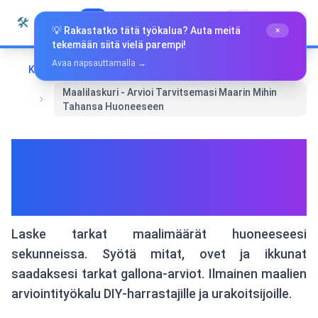
Siirry sisältöön
🛠️
Whiz Tools
Kaikki Työkalut
Suomi
💡 Rakastatko tätä työkalua? Auta meitä
×
tekemään siitä vielä parempi!
Avaa napsauttamalla →
Koti
Muut työkalut
Maalilaskuri - Arvioi Tarvitsemasi Maarin Mihin
Tahansa Huoneeseen
Maalilaskuri - Arvioi
Tarvitsemasi Maarin Mihin
Tahansa Huoneeseen
Laske tarkat maalimäärät huoneeseesi
sekunneissa. Syötä mitat, ovet ja ikkunat
saadaksesi tarkat gallona-arviot. Ilmainen maalien
arviointityökalu DIY-harrastajille ja urakoitsijoille.