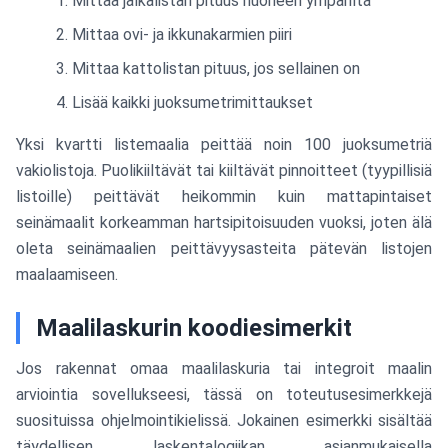
Mittaa jalkalistan pituus huoneen ympäriltä
Mittaa ovi- ja ikkunakarmien piiri
Mittaa kattolistan pituus, jos sellainen on
Lisää kaikki juoksumetrimittaukset
Yksi kvartti listemaalia peittää noin 100 juoksumetriä
vakiolistoja. Puolikiiltävät tai kiiltävät pinnoitteet (tyypillisiä
listoille) peittävät heikommin kuin mattapintaiset
seinämaalit korkeamman hartsipitoisuuden vuoksi, joten älä
oleta seinämaalien peittävyysasteita pätevän listojen
maalaamiseen.
Maalilaskurin koodiesimerkit
Jos rakennat omaa maalilaskuria tai integroit maalin
arviointia sovellukseesi, tässä on toteutusesimerkkejä
suosituissa ohjelmointikielissä. Jokainen esimerkki sisältää
täydellisen laskentalogiikan asianmukaisella