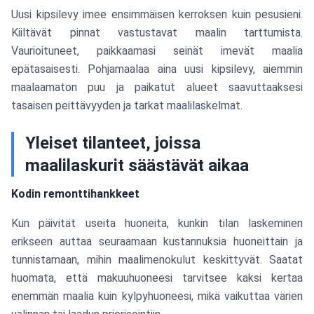
Uusi kipsilevy imee ensimmäisen kerroksen kuin pesusieni.
Kiiltävät pinnat vastustavat maalin tarttumista.
Vaurioituneet, paikkaamasi seinät imevät maalia
epätasaisesti. Pohjamaalaa aina uusi kipsilevy, aiemmin
maalaamaton puu ja paikatut alueet saavuttaaksesi
tasaisen peittävyyden ja tarkat maalilaskelmat.
Yleiset tilanteet, joissa
maalilaskurit säästävät aikaa
Kodin remonttihankkeet
Kun päivität useita huoneita, kunkin tilan laskeminen
erikseen auttaa seuraamaan kustannuksia huoneittain ja
tunnistamaan, mihin maalimenokulut keskittyvät. Saatat
huomata, että makuuhuoneesi tarvitsee kaksi kertaa
enemmän maalia kuin kylpyhuoneesi, mikä vaikuttaa värien