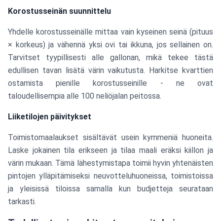
Korostusseinän suunnittelu
Yhdelle korostusseinälle mittaa vain kyseinen seinä (pituus
× korkeus) ja vähennä yksi ovi tai ikkuna, jos sellainen on.
Tarvitset tyypillisesti alle gallonan, mikä tekee tästä
edullisen tavan lisätä värin vaikutusta. Harkitse kvarttien
ostamista pienille korostusseinille - ne ovat
taloudellisempia alle 100 neliöjalan peitossa.
Liiketilojen päivitykset
Toimistomaalaukset sisältävät usein kymmeniä huoneita.
Laske jokainen tila erikseen ja tilaa maali eräksi kiillon ja
värin mukaan. Tämä lähestymistapa toimii hyvin yhtenäisten
pintojen ylläpitämiseksi neuvotteluhuoneissa, toimistoissa
ja yleisissä tiloissa samalla kun budjetteja seurataan
tarkasti.