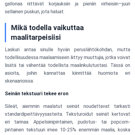
gallonaa riittävät korjauksiin ja pieniin virheisiin—juuri
sellainen puskuri, jota haluat.
Mikä todella vaikuttaa
maalitarpeisiisi
Laskuri antaa sinulle hyvän peruslähtökohdan, mutta
todellisuudessa maalaamiseen liittyy muuttujia, jotka voivat
lisätä tai vähentää todellista maalinkulutustasi. Tässä on
asioita, joihin kannattaa kiinnittää huomiota eri
skenaarioissa:
Seinän tekstuuri tekee eron
Sileät, aiemmin maalatut seinät noudattavat tarkasti
standardipeittävyysasteita. Teksturoidut seinät kertovat
eri tarinaa. Appelsiinipintainen, pudotus- tai popcorn-
pintainen tekstuuri imee 10-25% enemmän maalia, koska