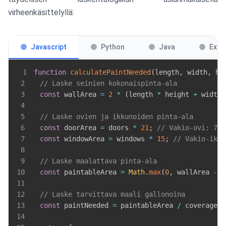
virheenkäsittelyllä:
Javascript
Python
Java
Exce
1
function
calculatePaintNeeded
(
length
,
 width
,
 he
2
// Laske seinien kokonaispinta-ala
3
const
 wallArea 
=
2
*
(
length 
*
 height 
+
 width 
4
5
// Laske ovien ja ikkunoiden pinta-ala
6
const
 doorArea 
=
 doors 
*
21
;
// Vakio-ovi: 7ft
7
const
 windowArea 
=
 windows 
*
15
;
// Vakio-ikku
8
9
// Laske maalattava pinta-ala
10
const
 paintableArea 
=
Math
.
max
(
0
,
 wallArea 
-
 d
11
12
// Laske tarvittava maali gallonoina
13
const
 paintNeeded 
=
 paintableArea 
/
 coverageRa
14