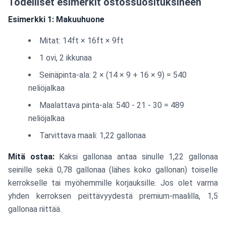
Todelliset esimerkit ostossuosituksineen
Esimerkki 1: Makuuhuone
Mitat: 14ft × 16ft × 9ft
1 ovi, 2 ikkunaa
Seinäpinta-ala: 2 × (14 × 9 + 16 × 9) = 540
neliöjalkaa
Maalattava pinta-ala: 540 - 21 - 30 = 489
neliöjalkaa
Tarvittava maali: 1,22 gallonaa
Mitä ostaa:
Kaksi gallonaa antaa sinulle 1,22 gallonaa
seinille sekä 0,78 gallonaa (lähes koko gallonan) toiselle
kerrokselle tai myöhemmille korjauksille. Jos olet varma
yhden kerroksen peittävyydestä premium-maalilla, 1,5
gallonaa riittää.