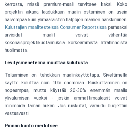
kerrosta, missä premium-maali tarvitsee kaksi. Koko
projektin aikana laadukkaan maalin ostaminen on usein
halvempaa kuin ylimääräisten halpojen maalien hankkiminen.
Kuluttajien maalitesteissä Consumer Reportsissa
parhaaksi
arvioidut maalit voivat vähentää
kokonaisprojektikustannuksia korkeammista litrahinnoista
huolimatta.
Levitysmenetelmä muuttaa kulutusta
Telaaminen on tehokkain maalinkäyttötapa. Siveltimellä
käyttö kuluttaa noin 10% enemmän. Ruiskuttaminen on
nopeampaa, mutta käyttää 20-30% enemmän maalia
ylivalumisen vuoksi - joskin ammattimaalaarit voivat
minimoida tämän hukan. Jos ruiskutat, varaudu budjettiin
vastaavasti.
Pinnan kunto merkitsee