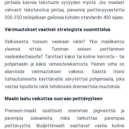
pintaala kasvaa tekstuurin syvyyden myötä. Jos maalaat
vahvasti teksturoitua pintaa, pienennä peittävyysastetta
300-350 neliöjalkaan gallonaa kohden standardin 400 sijaan.
Värimuutokset vaativat strategista suunnittelua
Valkoisesta toiseen vaaleaan väriin? Yksi maalikerros
yleensä riittää. Tumman sinisen peittäminen
vaaleankeltaisella? Tarvitset kaksi tai kolme kerrosta - tai
pohjamaalin ja kaksi viimeistelekerrosta. Yleinen virhe on
aliarvioida värimuutoksen vaikeus. Säästä itsesi
turhautumiselta käyttämällä sävytettyä pohjamaalía, joka
vastaa lopullista väriä tehdessäsi dramaattisia muutoksia.
Maalin laatu vaikuttaa suoraan peittävyyteen
Premium-maalit sisältävät enemmän pigmenttiä ja
parempia sideaineita, mikä tarkoittaa parempaa
peittävyyttä. Budjettimaalit saattavat vaatia kolme