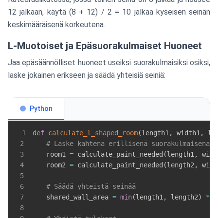
12 jalkaan, käytä (8 + 12) / 2 = 10 jalkaa kyseisen seinän
keskimääräisenä korkeutena.
L-Muotoiset ja Epäsuorakulmaiset Huoneet
Jaa epäsäännölliset huoneet useiksi suorakulmaisiksi osiksi,
laske jokainen erikseen ja säädä yhteisiä seiniä:
Python
1
def
calculate_l_shaped_room
(
length1
,
 width1
,
 le
2
# Laske kahtena erillisenä suorakulmaisena o
3
    room1 
=
 calculate_paint_needed
(
length1
,
 widt
4
    room2 
=
 calculate_paint_needed
(
length2
,
 widt
5
6
# Säädä yhteistä seinää
7
    shared_wall_area 
=
min
(
length1
,
 length2
)
*
8