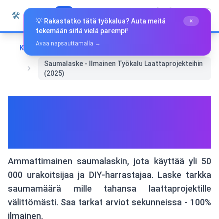
Siirry sisältöön
🛠️
Whiz Tools
Kaikki Työkalut
Suomi
💡 Rakastatko tätä työkalua? Auta meitä
×
tekemään siitä vielä parempi!
Avaa napsauttamalla →
Koti
Muut työkalut
Saumalaske - Ilmainen Työkalu Laattaprojekteihin
(2025)
Saumalaske - Ilmainen
Työkalu Laattaprojekteihin
(2025)
Ammattimainen saumalaskin, jota käyttää yli 50
000 urakoitsijaa ja DIY-harrastajaa. Laske tarkka
saumamäärä mille tahansa laattaprojektille
välittömästi. Saa tarkat arviot sekunneissa - 100%
ilmainen.