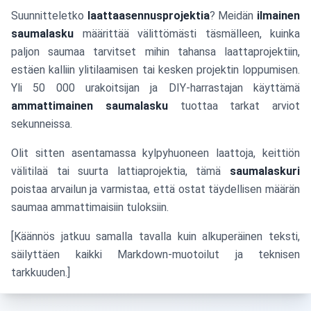
Suunnitteletko
laattaasennusprojektia
? Meidän
ilmainen
saumalasku
määrittää välittömästi täsmälleen, kuinka
paljon saumaa tarvitset mihin tahansa laattaprojektiin,
estäen kalliin ylitilaamisen tai kesken projektin loppumisen.
Yli 50 000 urakoitsijan ja DIY-harrastajan käyttämä
ammattimainen saumalasku
tuottaa tarkat arviot
sekunneissa.
Olit sitten asentamassa kylpyhuoneen laattoja, keittiön
välitilaä tai suurta lattiaprojektia, tämä
saumalaskuri
poistaa arvailun ja varmistaa, että ostat täydellisen määrän
saumaa ammattimaisiin tuloksiin.
[Käännös jatkuu samalla tavalla kuin alkuperäinen teksti,
säilyttäen kaikki Markdown-muotoilut ja teknisen
tarkkuuden.]