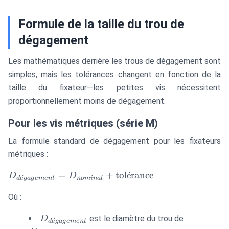
Formule de la taille du trou de
dégagement
Les mathématiques derrière les trous de dégagement sont
simples, mais les tolérances changent en fonction de la
taille du fixateur—les petites vis nécessitent
proportionnellement moins de dégagement.
Pour les vis métriques (série M)
La formule standard de dégagement pour les fixateurs
métriques :
D_{dégagement}
=
+
tol
ˊ
e
rance
D
D
ˊ
d
e
g
a
g
e
m
e
n
t
n
o
mina
l
= D_{nominal}
Où :
+
\text{tolérance}
D_{dégagement}
est le diamètre du trou de
D
ˊ
d
e
g
a
g
e
m
e
n
t