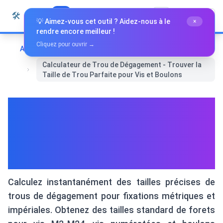
Passer au contenu
🛠️
Whiz Tools
Tous les outils
Français
💡 Aimez-vous cet outil ? Aidez-nous à le
×
rendre encore meilleur !
Cliquez pour ouvrir →
Accueil
Outils de développement
Calculateur de Trou de Dégagement - Trouver la
Taille de Trou Parfaite pour Vis et Boulons
Calculateur de Trou de
Dégagement - Trouver la Taille
de Trou Parfaite pour Vis et
Boulons
Calculez instantanément des tailles précises de
trous de dégagement pour fixations métriques et
impériales. Obtenez des tailles standard de forets