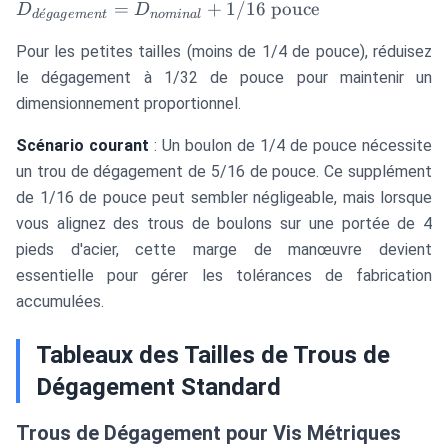
D_{dégagement}
=
+
1/16
pouce
D
D
ˊ
d
e
g
a
g
e
m
e
n
t
n
o
mina
l
= D_{nominal}
Pour les petites tailles (moins de 1/4 de pouce), réduisez
+ 1/16\text{
pouce}
le dégagement à 1/32 de pouce pour maintenir un
dimensionnement proportionnel.
Scénario courant
: Un boulon de 1/4 de pouce nécessite
un trou de dégagement de 5/16 de pouce. Ce supplément
de 1/16 de pouce peut sembler négligeable, mais lorsque
vous alignez des trous de boulons sur une portée de 4
pieds d'acier, cette marge de manœuvre devient
essentielle pour gérer les tolérances de fabrication
accumulées.
Tableaux des Tailles de Trous de
Dégagement Standard
Trous de Dégagement pour Vis Métriques