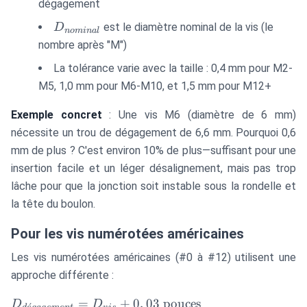
dégagement
D_{nominal}
est le diamètre nominal de la vis (le
D
n
o
mina
l
nombre après "M")
La tolérance varie avec la taille : 0,4 mm pour M2-
M5, 1,0 mm pour M6-M10, et 1,5 mm pour M12+
Exemple concret
: Une vis M6 (diamètre de 6 mm)
nécessite un trou de dégagement de 6,6 mm. Pourquoi 0,6
mm de plus ? C'est environ 10% de plus—suffisant pour une
insertion facile et un léger désalignement, mais pas trop
lâche pour que la jonction soit instable sous la rondelle et
la tête du boulon.
Pour les vis numérotées américaines
Les vis numérotées américaines (#0 à #12) utilisent une
approche différente :
D_{dégagement}
=
+
0
,
03
pouces
D
D
ˊ