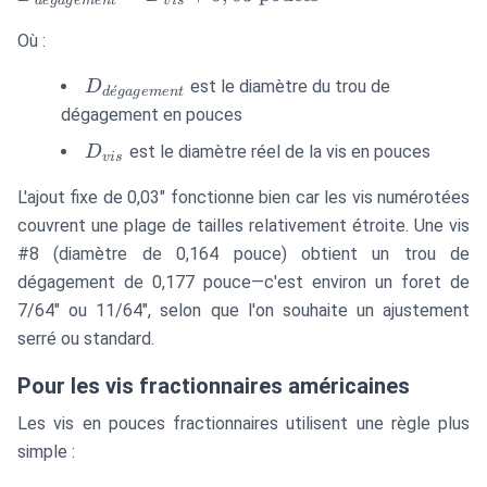
d
e
g
a
g
e
m
e
n
t
v
i
s
= D_{vis} +
Où :
0,03\text{
pouces}
D_{dégagement}
est le diamètre du trou de
D
ˊ
d
e
g
a
g
e
m
e
n
t
dégagement en pouces
D_{vis}
est le diamètre réel de la vis en pouces
D
v
i
s
L'ajout fixe de 0,03" fonctionne bien car les vis numérotées
couvrent une plage de tailles relativement étroite. Une vis
#8 (diamètre de 0,164 pouce) obtient un trou de
dégagement de 0,177 pouce—c'est environ un foret de
7/64" ou 11/64", selon que l'on souhaite un ajustement
serré ou standard.
Pour les vis fractionnaires américaines
Les vis en pouces fractionnaires utilisent une règle plus
simple :