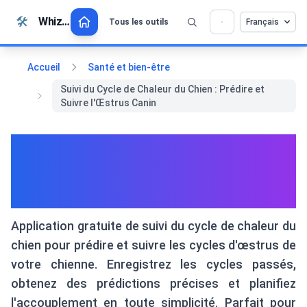
Passer au contenu
🛠️
Whiz Tools
Tous les outils
Français
💡 Aimez-vous cet outil ? Aidez-nous à le
×
rendre encore meilleur !
Cliquez pour ouvrir →
Accueil
Santé et bien-être
Suivi du Cycle de Chaleur du Chien : Prédire et
Suivre l'Œstrus Canin
Suivi du Cycle de Chaleur du
Chien : Prédire et Suivre
l'Œstrus Canin
Application gratuite de suivi du cycle de chaleur du
chien pour prédire et suivre les cycles d'œstrus de
votre chienne. Enregistrez les cycles passés,
obtenez des prédictions précises et planifiez
l'accouplement en toute simplicité. Parfait pour