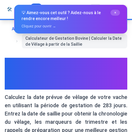
Passer au contenu
🛠️
Whiz Tools
Tous les outils
Français
💡 Aimez-vous cet outil ? Aidez-nous à le
×
rendre encore meilleur !
Cliquez pour ouvrir →
Accueil
Santé et bien-être
Calculateur de Gestation Bovine | Calculer la Date
de Vêlage à partir de la Saillie
Calculateur de Gestation
Bovine | Calculer la Date de
Vêlage à partir de la Saillie
Calculez la date prévue de vêlage de votre vache
en utilisant la période de gestation de 283 jours.
Entrez la date de saillie pour obtenir la chronologie
du vêlage, les marqueurs de trimestre et les
rappels de préparation pour une meilleure gestion