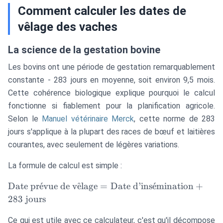
Comment calculer les dates de
vêlage des vaches
La science de la gestation bovine
Les bovins ont une période de gestation remarquablement
constante - 283 jours en moyenne, soit environ 9,5 mois.
Cette cohérence biologique explique pourquoi le calcul
fonctionne si fiablement pour la planification agricole.
Selon le
Manuel vétérinaire Merck
, cette norme de 283
jours s'applique à la plupart des races de bœuf et laitières
courantes, avec seulement de légères variations.
La formule de calcul est simple :
\text{Date
Date pr
ˊ
e
vue de v
ˆ
e
lage
=
Date d’ins
ˊ
e
mination
+
prévue de
283
jours
vêlage} =
\text{Date
Ce qui est utile avec ce calculateur, c'est qu'il décompose