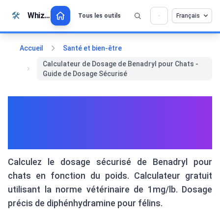
Passer au contenu
🛠️
Whiz Tools
Tous les outils
Français
💡 Aimez-vous cet outil ? Aidez-nous à le
×
rendre encore meilleur !
Cliquez pour ouvrir →
Accueil
Santé et bien-être
Calculateur de Dosage de Benadryl pour Chats -
Guide de Dosage Sécurisé
Calculateur de Dosage de
Benadryl pour Chats - Guide
de Dosage Sécurisé
Calculez le dosage sécurisé de Benadryl pour
chats en fonction du poids. Calculateur gratuit
utilisant la norme vétérinaire de 1mg/lb. Dosage
précis de diphénhydramine pour félins.