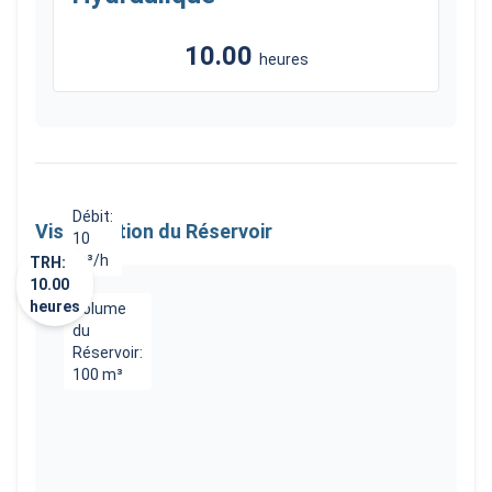
10.00
heures
Débit
:
Visualisation du Réservoir
10
m³/h
TRH
:
→
10.00
heures
Volume
du
Réservoir
:
100
m³