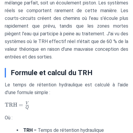
mélange parfait, soit un écoulement piston. Les systèmes
réels se comportent rarement de cette manière. Les
courts-circuits créent des chemins où l'eau s'écoule plus
rapidement que prévu, tandis que les zones mortes
piègent l'eau qui participe à peine au traitement. J'ai vu des
systèmes où le TRH effectif réel n'était que de 60 % de la
valeur théorique en raison d'une mauvaise conception des
entrées et des sorties.
Formule et calcul du TRH
Le temps de rétention hydraulique est calculé à l'aide
d'une formule simple :
\text{TRH}
V
TRH
=
Q
= \frac{V}
{Q}
Où :
TRH
= Temps de rétention hydraulique