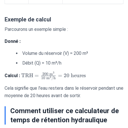
Exemple de calcul
Parcourons un exemple simple :
Donné :
Volume du réservoir (V) = 200 m³
Débit (Q) = 10 m³/h
3
\text{TRH}
200
m
TRH
=
=
20
heures
Calcul :
3
10
m
/
h
= \frac{200
\text{ m}³}
Cela signifie que l'eau restera dans le réservoir pendant une
{10 \text{
moyenne de 20 heures avant de sortir.
m}
³/\text{h}}
Comment utiliser ce calculateur de
= 20 \text{
temps de rétention hydraulique
heures}