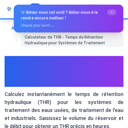
Passer au contenu
🛠️
Whiz Tools
Tous les outils
Français
💡 Aimez-vous cet outil ? Aidez-nous à le
×
rendre encore meilleur !
Cliquez pour ouvrir →
Accueil
Outils spécialisés
Calculateur de THR - Temps de Rétention
Hydraulique pour Systèmes de Traitement
Calculateur de THR - Temps
de Rétention Hydraulique
pour Systèmes de Traitement
Calculez instantanément le temps de rétention
hydraulique (THR) pour les systèmes de
traitement des eaux usées, de traitement de l'eau
et industriels. Saisissez le volume du réservoir et
le débit pour obtenir un THR précis en heures.