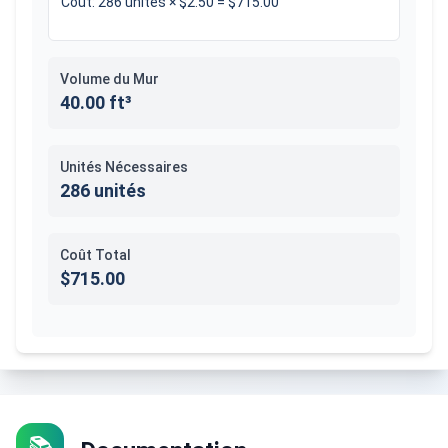
Coût
:
286
unités
×
$2.50
=
$715.00
Volume du Mur
40.00 ft³
Unités Nécessaires
286 unités
Coût Total
$715.00
📚