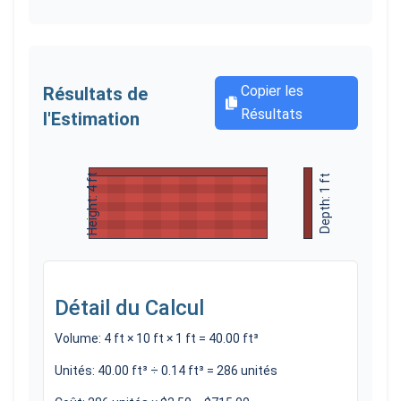
Copier les
Résultats de
Résultats
l'Estimation
ft
ft
4
1
Height:
Depth:
Width:
10
ft
Détail du Calcul
Volume
:
4
ft ×
10
ft ×
1
ft =
40.00
ft³
Unités
:
40.00
ft³ ÷
0.14
ft³ =
286
unités