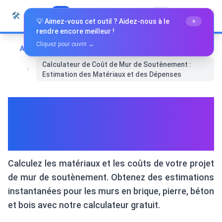
Passer au contenu
🛠️
Whiz Tools
Tous les outils
Français
💡 Aimez-vous cet outil ? Aidez-nous à le
×
rendre encore meilleur !
Cliquez pour ouvrir →
Accueil
Finance
Calculateur de Coût de Mur de Soutènement :
Estimation des Matériaux et des Dépenses
Calculateur de Coût de Mur de
Soutènement : Estimation des
Matériaux et des Dépenses
Calculez les matériaux et les coûts de votre projet
de mur de soutènement. Obtenez des estimations
instantanées pour les murs en brique, pierre, béton
et bois avec notre calculateur gratuit.