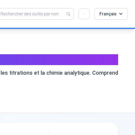
💡 Aimez-vous cet outil ? Aidez-nous à le
×
Français
rendre encore meilleur !
Cliquez pour ouvrir →
ion (eq/L)
 les titrations et la chimie analytique. Comprend