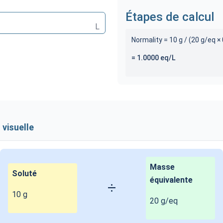
Étapes de calcul
L
Normality =
10
g / (
20
g/eq ×
=
1.0000
eq/L
visuelle
Masse
Soluté
équivalente
÷
10
g
20
g/eq