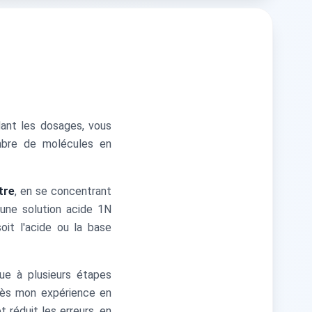
ndant les dosages, vous
mbre de molécules en
tre
, en se concentrant
 une solution acide 1N
oit l'acide ou la base
que à plusieurs étapes
près mon expérience en
t réduit les erreurs, en