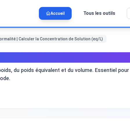
Tous les outils
Accueil
rmalité | Calculer la Concentration de Solution (eq/L)
alculer la Concentration de Solut
 poids, du poids équivalent et du volume. Essentiel pour
code.