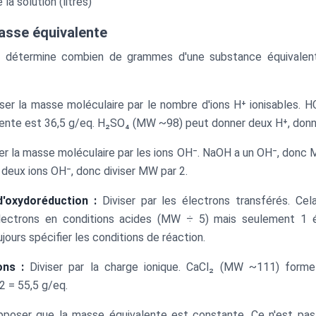
la solution (litres)
asse équivalente
 détermine combien de grammes d'une substance équivalent 
ser la masse moléculaire par le nombre d'ions H⁺ ionisables. 
ente est 36,5 g/eq. H₂SO₄ (MW ~98) peut donner deux H⁺, donn
er la masse moléculaire par les ions OH⁻. NaOH a un OH⁻, donc 
 deux ions OH⁻, donc diviser MW par 2.
d'oxydoréduction :
Diviser par les électrons transférés. Ce
ectrons en conditions acides (MW ÷ 5) mais seulement 1 é
jours spécifier les conditions de réaction.
ons :
Diviser par la charge ionique. CaCl₂ (MW ~111) form
2 = 55,5 g/eq.
pposer que la masse équivalente est constante. Ce n'est pa