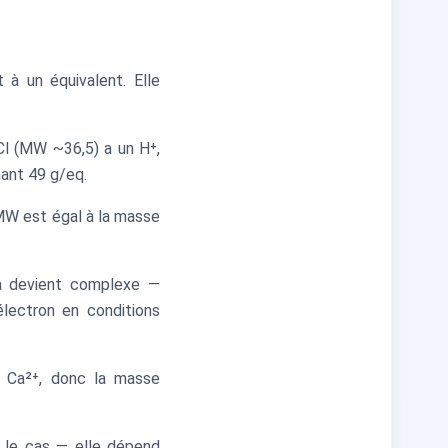
à un équivalent. Elle
HCl (MW ~36,5) a un H⁺,
ant 49 g/eq.
MW est égal à la masse
la devient complexe —
lectron en conditions
e Ca²⁺, donc la masse
s le cas — elle dépend