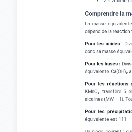
V = Volume de 
Comprendre la m
La masse équivalente
dépend de la réaction :
Pour les acides :
Divi
donc sa masse équival
Pour les bases :
Divis
équivalente. Ca(OH)₂ a
Pour les réactions 
KMnO₄ transfère 5 él
alcalines (MW ÷ 1). Tou
Pour les précipitati
équivalente est 111 ÷ 
Un piège courant : su