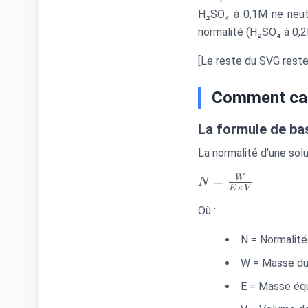
H₂SO₄ à 0,1M ne neut
normalité (H₂SO₄ à 0,2N
[Le reste du SVG reste 
Comment calc
La formule de ba
La normalité d'une solu
N =
W
=
N
×
E
V
\frac{W}
Où :
{E \times
V}
N = Normalité
W = Masse du
E = Masse équ