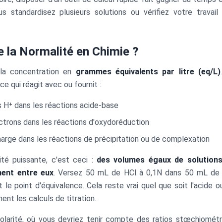
ous standardisez plusieurs solutions ou vérifiez votre travai
e la Normalité en Chimie ?
 la concentration en
grammes équivalents par litre (eq/L)
e qui réagit avec ou fournit :
s H⁺ dans les réactions acide-base
ctrons dans les réactions d'oxydoréduction
arge dans les réactions de précipitation ou de complexation
ité puissante, c'est ceci :
des volumes égaux de solution
ent entre eux
. Versez 50 mL de HCl à 0,1N dans 50 mL de
le point d'équivalence. Cela reste vrai quel que soit l'acide ou 
ent les calculs de titration.
larité, où vous devriez tenir compte des ratios stœchiométr