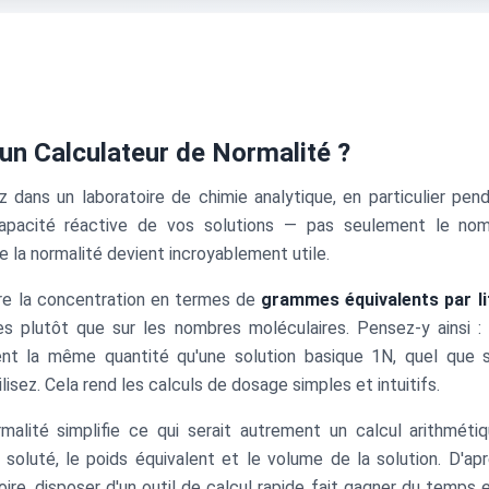
'un Calculateur de Normalité ?
z dans un laboratoire de chimie analytique, en particulier pe
capacité réactive de vos solutions — pas seulement le no
e la normalité devient incroyablement utile.
re la concentration en termes de
grammes équivalents par li
ves plutôt que sur les nombres moléculaires. Pensez-y ainsi :
nt la même quantité qu'une solution basique 1N, quel que s
lisez. Cela rend les calculs de dosage simples et intuitifs.
malité simplifie ce qui serait autrement un calcul arithméti
u soluté, le poids équivalent et le volume de la solution. D'a
ire, disposer d'un outil de calcul rapide fait gagner du temps e