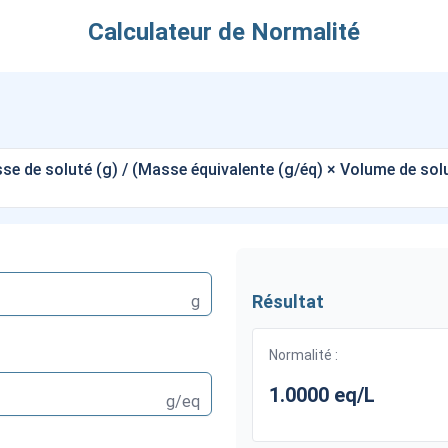
Calculateur de Normalité
e de soluté (g) / (Masse équivalente (g/éq) × Volume de solu
Résultat
g
Normalité :
1.0000 eq/L
g/eq