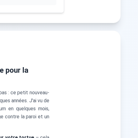
e pour la
pas : ce petit nouveau-
ues années. J'ai vu de
ium en quelques mois,
 contre la paroi et un
ur votre tortue
– cela