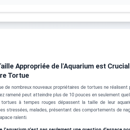
aille Appropriée de l'Aquarium est Crucial
re Tortue
e de nombreux nouveaux propriétaires de tortues ne réalisent 
ez ramené peut atteindre plus de 10 pouces en seulement quelq
tortues à tempes rouges dépassent la taille de leur aquar
ues stressées, malades, présentant des comportements de nage
pace ralenti.
 de l'aquarium n'est pas seulement une question d'espace po