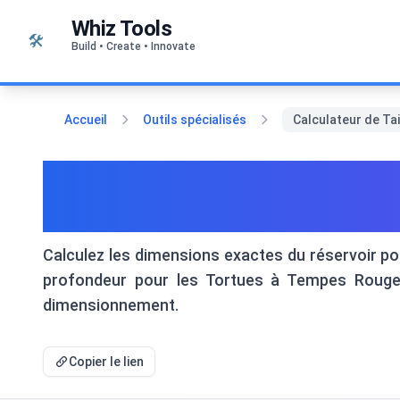
Passer au contenu
Whiz Tools
🛠️
Build • Create • Innovate
Accueil
Outils spécialisés
Calculateur de Tai
Calculateur de Taille de 
Spécifiques à l'Espèce
Calculez les dimensions exactes du réservoir pou
profondeur pour les Tortues à Tempes Rouges,
dimensionnement.
Copier le lien