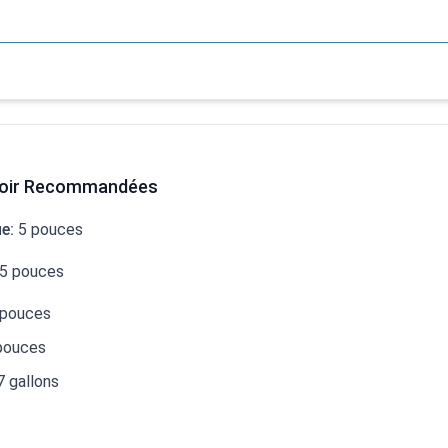
voir Recommandées
ue
:
5
pouces
5
pouces
pouces
pouces
7
gallons