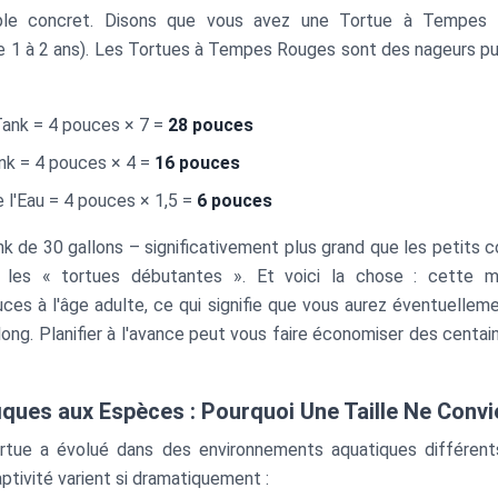
ple concret. Disons que vous avez une Tortue à Tempes
 1 à 2 ans). Les Tortues à Tempes Rouges sont des nageurs pui
Tank = 4 pouces × 7 =
28 pouces
nk = 4 pouces × 4 =
16 pouces
 l'Eau = 4 pouces × 1,5 =
6 pouces
nk de 30 gallons – significativement plus grand que les petits 
 les « tortues débutantes ». Et voici la chose : cette m
es à l'âge adulte, ce qui signifie que vous aurez éventuelleme
ong. Planifier à l'avance peut vous faire économiser des centai
iques aux Espèces : Pourquoi Une Taille Ne Convi
tue a évolué dans des environnements aquatiques différents,
ptivité varient si dramatiquement :