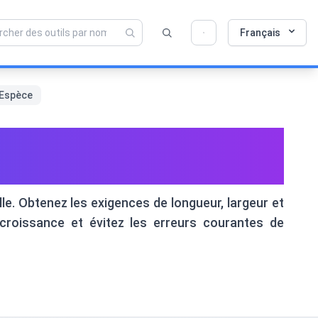
💡 Aimez-vous cet outil ? Aidez-nous à le
×
Français
rendre encore meilleur !
Cliquez pour ouvrir →
'Espèce
ensions d'Habitat
le. Obtenez les exigences de longueur, largeur et
croissance et évitez les erreurs courantes de