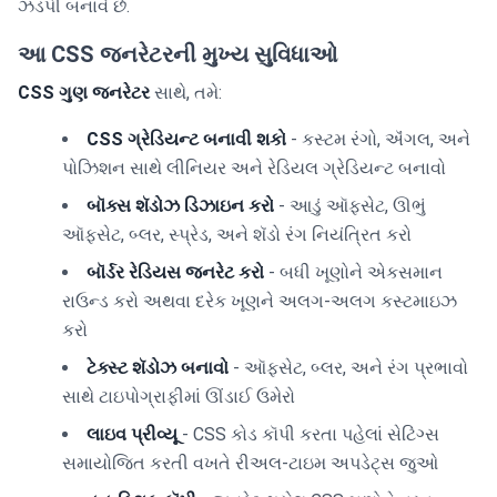
ઝડપી બનાવે છે.
આ CSS જનરેટરની મુખ્ય સુવિધાઓ
CSS ગુણ જનરેટર
સાથે, તમે:
CSS ગ્રેડિયન્ટ બનાવી શકો
- કસ્ટમ રંગો, ઍંગલ, અને
પોઝિશન સાથે લીનિયર અને રેડિયલ ગ્રેડિયન્ટ બનાવો
બૉક્સ શૅડોઝ ડિઝાઇન કરો
- આડું ઑફસેટ, ઊભું
ઑફસેટ, બ્લર, સ્પ્રેડ, અને શૅડો રંગ નિયંત્રિત કરો
બૉર્ડર રેડિયસ જનરેટ કરો
- બધી ખૂણોને એકસમાન
રાઉન્ડ કરો અથવા દરેક ખૂણને અલગ-અલગ કસ્ટમાઇઝ
કરો
ટેક્સ્ટ શૅડોઝ બનાવો
- ઑફસેટ, બ્લર, અને રંગ પ્રભાવો
સાથે ટાઇપોગ્રાફીમાં ઊંડાઈ ઉમેરો
લાઇવ પ્રીવ્યૂ
- CSS કોડ કૉપી કરતા પહેલાં સેટિંગ્સ
સમાયોજિત કરતી વખતે રીઅલ-ટાઇમ અપડેટ્સ જુઓ