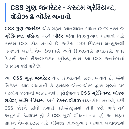
CSS ગુણ જનરેટર - કસ્ટમ ગ્રેડિયન્ટ,
શૅડોઝ & બૉર્ડર બનાવો
CSS ગુણ જનરેટર
એક મફત ઓનલાઇન સાધન છે જે તરત જ
ગ્રેડિયન્ટ
,
શૅડોઝ
, અને
બૉર્ડર
જેવા વિઝ્યુઅલ પ્રભાવો માટે
કસ્ટમ CSS કોડ બનાવે છે. જટિલ CSS સિટેક્સ મેન્યુઅલી
લખવાને બદલે, વેબ ડેવલપર્સ અને ડિઝાઇનર્સ સ્લાઇડર્સ, કલર
પિકર્સ, અને રીઅલ-ટાઇમ પ્રીવ્યૂ સાથે આ CSS જનરેટરનો
ઉપયોગ કરી શકે છે.
આ
CSS ગુણ જનરેટર
વેબ ડિઝાઇનને સરળ બનાવે છે, જેમાં
સિટેક્સ યાદ રાખવાની કે ટ્રાયલ-એન્ડ-એરર દ્વારા મૂલ્યો પર
પ્રયોગ કરવાની જરૂર નથી. પ્રોફેશનલ
CSS ગ્રેડિયન્ટ
,
બૉક્સ
શૅડોઝ
,
બૉર્ડર રેડિયસ
, અને
ટેક્સ્ટ શૅડોઝ
સેકન્ડોમાં બનાવો, પછી
CSS કોડને સીધો તમારી પ્રોજેક્ટ્સમાં કૉપી કરો. ભલે તમે
અનુભવી ડેવલપર હો કે CSS ગુણો શીખતા નવા હો, આ મફત
સાધન વેબસાઇટ્સ માટે પોળિશ્ડ વિઝ્યુઅલ પ્રભાવ બનાવવામાં