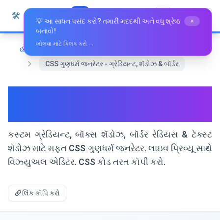
સામગ્રી પર જાઓ
🛠️
Whiz Tools
બધા સાધનો
ગુજરાતી
💡 આ સાધન પસંદ કરો? તમારી મદદથી અને વધુ શ્રેષ્ઠ
×
બનાવો!
ખોલવા માટે ક્લિક કરો →
હોમ
વિકાસ સાધનો
CSS ગુણધર્મ જનરેટર - ગ્રેડિયન્ટ, શૅડોઝ & બૉર્ડર
CSS ગુણધર્મ જનરેટર - ગ્રેડિયન્ટ,
શૅડોઝ & બૉર્ડર
કસ્ટમ ગ્રેડિયન્ટ, બૉક્સ શૅડોઝ, બૉર્ડર રેડિયસ & ટેક્સ્ટ
શૅડોઝ માટે મફત CSS ગુણધર્મ જનરેટર. લાઇવ પ્રિવ્યૂ સાથે
વિઝ્યુઅલ એડિટર. CSS કોડ તરત કૉપી કરો.
લિંક કૉપિ કરો