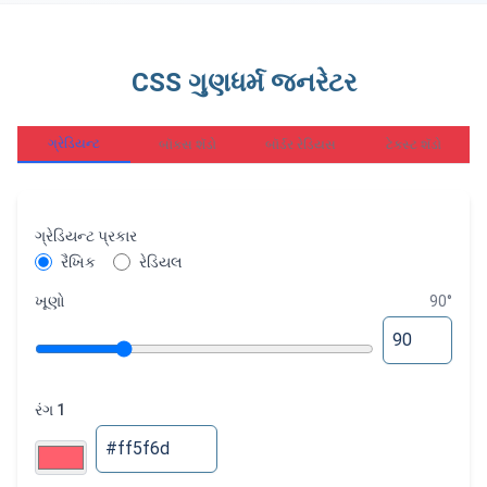
CSS ગુણધર્મ જનરેટર
ગ્રેડિયન્ટ
બૉક્સ શૅડો
બૉર્ડર રેડિયસ
ટેક્સ્ટ શૅડો
ગ્રેડિયન્ટ પ્રકાર
રૈખિક
રેડિયલ
ખૂણો
90
°
રંગ 1