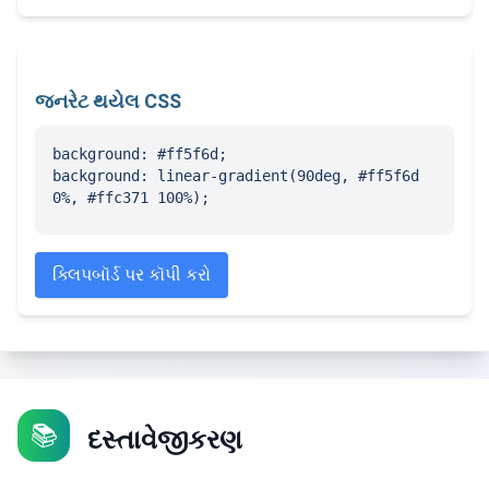
જનરેટ થયેલ CSS
background: #ff5f6d;

background: linear-gradient(90deg, #ff5f6d 
0%, #ffc371 100%);
ક્લિપબૉર્ડ પર કૉપી કરો
📚
દસ્તાવેજીકરણ