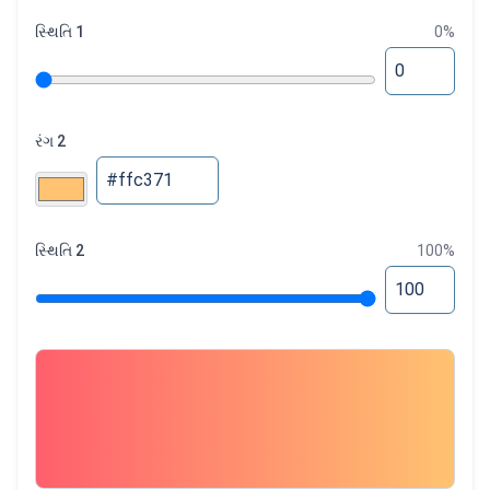
સ્થિતિ 1
0
%
રંગ 2
સ્થિતિ 2
100
%