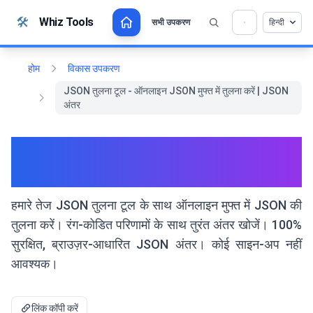
सामग्री पर जाएं
🛠️
Whiz Tools
सभी उपकरण
हिन्दी
💡 क्या आप इस टूल को पसंद करते हैं? हमें इसे और बेहतर बनाने
×
में मदद करें!
खोलने के लिए क्लिक करें →
होम
विकास उपकरण
JSON तुलना टूल - ऑनलाइन JSON मुफ्त में तुलना करें | JSON
अंतर
JSON तुलना टूल - ऑनलाइन JSON
मुफ्त में तुलना करें | JSON अंतर
हमारे तेज JSON तुलना टूल के साथ ऑनलाइन मुफ्त में JSON की
तुलना करें। रंग-कोडित परिणामों के साथ तुरंत अंतर खोजें। 100%
सुरक्षित, ब्राउज़र-आधारित JSON अंतर। कोई साइन-अप नहीं
आवश्यक।
लिंक कॉपी करें