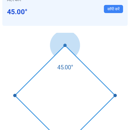
कॉपी करें
45.00
°
45.00
°