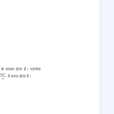
के बराबर होता है। प्रत्येक
\frac{180°}
180°
में सरल होता है।
n
{n}