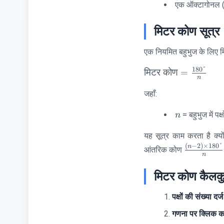
एक ऑक्टागोनल (8
मिटर कोण सूत्र
एक नियमित बहुभुज के लिए म
180°
\text{मिटर
मिटर
कोण
=
n
कोण} =
जहाँ:
\frac{180°}
{n}
n
= बहुभुज में पक्ष
n
यह सूत्र काम करता है क्य
(
−
2
)
×
180°
\frac{(n-
n
आंतरिक कोण
n
2) \times
180°}
मिटर कोण कैलकु
{n}
पक्षों की संख्या दर्ज
गणना पर क्लिक कर