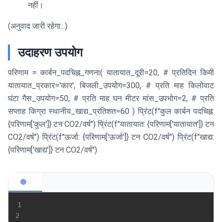
नहीं।
(अनुवाद जारी रहेगा...)
उदाहरण उपयोग
परिणाम = कार्बन_पदचिह्न_गणना( यातायात_दूरी=20, # प्रतिदिन किमी
यातायात_प्रकार='कार', बिजली_उपयोग=300, # प्रति माह किलोवाट
घंटा गैस_उपयोग=50, # प्रति माह घन मीटर मांस_उपभोग=2, # प्रति
सप्ताह किग्रा स्थानीय_खाद्य_प्रतिशत=60 ) प्रिंट(f"कुल कार्बन पदचिह्न:
{परिणाम['कुल']} टन CO2/वर्ष") प्रिंट(f"यातायात: {परिणाम['यातायात']} टन
CO2/वर्ष") प्रिंट(f"ऊर्जा: {परिणाम['ऊर्जा']} टन CO2/वर्ष") प्रिंट(f"खाद्य:
{परिणाम['खाद्य']} टन CO2/वर्ष")
1
2