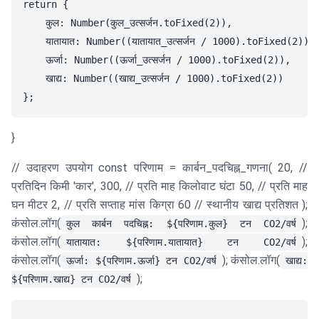
return {

    कुल: Number(कुल_उत्सर्जन.toFixed(2)),

    यातायात: Number((यातायात_उत्सर्जन / 1000).toFixed(2)),

    ऊर्जा: Number((ऊर्जा_उत्सर्जन / 1000).toFixed(2)),

    खाद्य: Number((खाद्य_उत्सर्जन / 1000).toFixed(2))

}
// उदाहरण उपयोग const परिणाम = कार्बन_पदचिह्न_गणना( 20, //
प्रतिदिन किमी 'कार', 300, // प्रति माह किलोवाट घंटा 50, // प्रति माह
घन मीटर 2, // प्रति सप्ताह मांस किग्रा 60 // स्थानीय खाद्य प्रतिशत );
कंसोल.लॉग(
);
कुल कार्बन पदचिह्न: ${परिणाम.कुल} टन CO2/वर्ष
कंसोल.लॉग(
);
यातायात: ${परिणाम.यातायात} टन CO2/वर्ष
कंसोल.लॉग(
); कंसोल.लॉग(
ऊर्जा: ${परिणाम.ऊर्जा} टन CO2/वर्ष
खाद्य:
);
${परिणाम.खाद्य} टन CO2/वर्ष