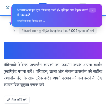
सामग्री पर जाएं
🛠️
Whiz Tools
सभी उपकरण
हिन्दी
💡 क्या आप इस टूल को पसंद करते हैं? हमें इसे और बेहतर बनाने
×
में मदद करें!
खोलने के लिए क्लिक करें →
होम
विशेष उपकरण
मैक्सिको कार्बन फुटप्रिंट कैलकुलेटर | अपने CO2 प्रभाव को मापें
मैक्सिको कार्बन फुटप्रिंट कैलकुलेटर |
अपने CO2 प्रभाव को मापें
मैक्सिको-विशिष्ट उत्सर्जन कारकों का उपयोग करके अपना कार्बन
फुटप्रिंट गणना करें। परिवहन, ऊर्जा और भोजन उत्सर्जन को सटीक
स्थानीय डेटा के साथ ट्रैक करें। अपने प्रभाव को कम करने के लिए
व्यावहारिक सुझाव प्राप्त करें।
लिंक कॉपी करें