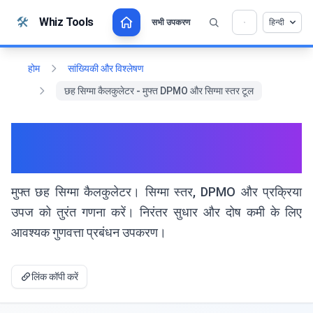
सामग्री पर जाएं
🛠️
Whiz Tools
सभी उपकरण
हिन्दी
💡 क्या आप इस टूल को पसंद करते हैं? हमें इसे और बेहतर बनाने
×
में मदद करें!
खोलने के लिए क्लिक करें →
होम
सांख्यिकी और विश्लेषण
छह सिग्मा कैलकुलेटर - मुफ्त DPMO और सिग्मा स्तर टूल
छह सिग्मा कैलकुलेटर - मुफ्त DPMO
और सिग्मा स्तर टूल
मुफ्त छह सिग्मा कैलकुलेटर। सिग्मा स्तर, DPMO और प्रक्रिया
उपज को तुरंत गणना करें। निरंतर सुधार और दोष कमी के लिए
आवश्यक गुणवत्ता प्रबंधन उपकरण।
लिंक कॉपी करें