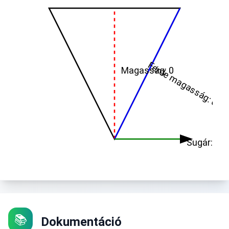
Ferde magasság
Magasság
:
0
:
0
Sugár
:
0
📚
Dokumentáció