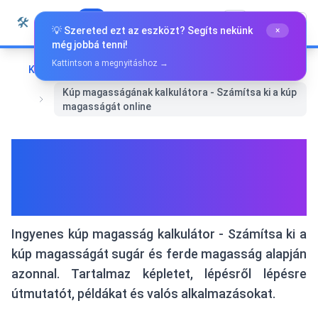
Ugrás a tartalomra
🛠️
Whiz Tools
Minden eszköz
Magyar
💡 Szereted ezt az eszközt? Segíts nekünk
×
még jobbá tenni!
Kattintson a megnyitáshoz →
Kezdőlap
Matematika és Geometria
Kúp magasságának kalkulátora - Számítsa ki a kúp
magasságát online
Kúp magasságának
kalkulátora - Számítsa ki a
kúp magasságát online
Ingyenes kúp magasság kalkulátor - Számítsa ki a
kúp magasságát sugár és ferde magasság alapján
azonnal. Tartalmaz képletet, lépésről lépésre
útmutatót, példákat és valós alkalmazásokat.