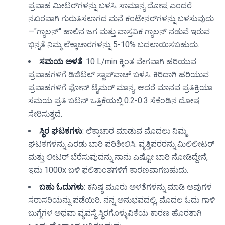
ಪ್ರವಾಹ ಮೀಟರ್‌ಗಳನ್ನು ಬಳಸಿ. ಸಾಮಾನ್ಯ ದೋಷ ಎಂದರೆ
ನಖರವಾಗಿ ಗುರುತಿಸಲಾಗದ ಮನೆ ಕಂಟೇನರ್‌ಗಳನ್ನು ಬಳಸುವುದು
—"ಗ್ಯಾಲನ್" ಹಾಲಿನ ಜಗ ಮತ್ತು ವಾಸ್ತವಿಕ ಗ್ಯಾಲನ್ ನಡುವೆ ಇರುವ
ಭಿನ್ನತೆ ನಿಮ್ಮ ಲೆಕ್ಕಾಚಾರಗಳನ್ನು 5-10% ಬದಲಾಯಿಸಬಹುದು.
ಸಮಯ ಅಳತೆ
: 10 L/min ಕ್ಕಿಂತ ವೇಗವಾಗಿ ಹರಿಯುವ
ಪ್ರವಾಹಗಳಿಗೆ ಡಿಜಿಟಲ್ ಸ್ಟಾಪ್‌ವಾಚ್ ಬಳಸಿ. ಕಿರಿದಾಗಿ ಹರಿಯುವ
ಪ್ರವಾಹಗಳಿಗೆ ಫೋನ್ ಟೈಮರ್ ಮಾನ್ಯ, ಆದರೆ ಮಾನವ ಪ್ರತಿಕ್ರಿಯಾ
ಸಮಯ ಪ್ರತಿ ಬಟನ್ ಒತ್ತಿಕೆಯಲ್ಲಿ 0.2-0.3 ಸೆಕೆಂಡಿನ ದೋಷ
ಸೇರಿಸುತ್ತದೆ.
ಸ್ಥಿರ ಘಟಕಗಳು
: ಲೆಕ್ಕಾಚಾರ ಮಾಡುವ ಮೊದಲು ನಿಮ್ಮ
ಘಟಕಗಳನ್ನು ಎರಡು ಬಾರಿ ಪರಿಶೀಲಿಸಿ. ವೃತ್ತಿಪರರನ್ನು ಮಿಲಿಲೀಟರ್
ಮತ್ತು ಲೀಟರ್ ಬೆರೆಸುವುದನ್ನು ನಾನು ಎಷ್ಟೋ ಬಾರಿ ನೋಡಿದ್ದೇನೆ,
ಇದು 1000x ಬಳಿ ಫಲಿತಾಂಶಗಳಿಗೆ ಕಾರಣವಾಗಬಹುದು.
ಬಹು ಓದುಗಳು
: ಕನಿಷ್ಠ ಮೂರು ಅಳತೆಗಳನ್ನು ಮಾಡಿ ಅವುಗಳ
ಸರಾಸರಿಯನ್ನು ಪಡೆಯಿರಿ. ನನ್ನ ಅನುಭವದಲ್ಲಿ, ಮೊದಲ ಓದು ಗಾಳಿ
ಬುಗ್ಗೆಗಳ ಅಥವಾ ವ್ಯವಸ್ಥೆ ಸ್ಥಿರಗೊಳ್ಳುವಿಕೆಯ ಕಾರಣ ಹೊರತಾಗಿ