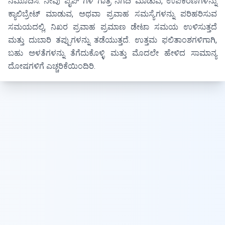
ನಮೂದಿಸಿ. ನೀವು ಪೈಪ್ ಗಳ ಗಾತ್ರ ನಿಗದಿ ಮಾಡುವ, ಉಪಕರಣಗಳನ್ನು
ಕ್ಯಾಲಿಬ್ರೇಟ್ ಮಾಡುವ, ಅಥವಾ ಪ್ರವಾಹ ಸಮಸ್ಯೆಗಳನ್ನು ಪರಿಹರಿಸುವ
ಸಮಯದಲ್ಲಿ, ನಿಖರ ಪ್ರವಾಹ ಪ್ರಮಾಣ ಡೇಟಾ ಸಮಯ ಉಳಿಸುತ್ತದೆ
ಮತ್ತು ದುಬಾರಿ ತಪ್ಪುಗಳನ್ನು ತಡೆಯುತ್ತದೆ. ಉತ್ತಮ ಫಲಿತಾಂಶಗಳಿಗಾಗಿ,
ಬಹು ಅಳತೆಗಳನ್ನು ತೆಗೆದುಕೊಳ್ಳಿ ಮತ್ತು ಮೊದಲೇ ಹೇಳಿದ ಸಾಮಾನ್ಯ
ದೋಷಗಳಿಗೆ ಎಚ್ಚರಿಕೆಯಿಂದಿರಿ.