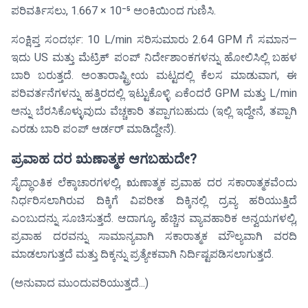
ಪರಿವರ್ತಿಸಲು, 1.667 × 10⁻⁵ ಅಂಕಿಯಿಂದ ಗುಣಿಸಿ.
ಸಂಕ್ಷಿಪ್ತ ಸಂದರ್ಭ: 10 L/min ಸರಿಸುಮಾರು 2.64 GPM ಗೆ ಸಮಾನ—
ಇದು US ಮತ್ತು ಮೆಟ್ರಿಕ್ ಪಂಪ್ ನಿರ್ದೇಶಾಂಕಗಳನ್ನು ಹೋಲಿಸಿಲ್ಲಿ ಬಹಳ
ಬಾರಿ ಬರುತ್ತದೆ. ಅಂತಾರಾಷ್ಟ್ರೀಯ ಮಟ್ಟದಲ್ಲಿ ಕೆಲಸ ಮಾಡುವಾಗ, ಈ
ಪರಿವರ್ತನೆಗಳನ್ನು ಹತ್ತಿರದಲ್ಲಿ ಇಟ್ಟುಕೊಳ್ಳಿ ಏಕೆಂದರೆ GPM ಮತ್ತು L/min
ಅನ್ನು ಬೆರಸಿಕೊಳ್ಳುವುದು ವೆಚ್ಚಕಾರಿ ತಪ್ಪಾಗಬಹುದು (ಇಲ್ಲಿ ಇದ್ದೇನೆ, ತಪ್ಪಾಗಿ
ಎರಡು ಬಾರಿ ಪಂಪ್ ಆರ್ಡರ್ ಮಾಡಿದ್ದೇನೆ).
ಪ್ರವಾಹ ದರ ಋಣಾತ್ಮಕ ಆಗಬಹುದೇ?
ಸೈದ್ಧಾಂತಿಕ ಲೆಕ್ಕಾಚಾರಗಳಲ್ಲಿ, ಋಣಾತ್ಮಕ ಪ್ರವಾಹ ದರ ಸಕಾರಾತ್ಮಕವೆಂದು
ನಿರ್ಧರಿಸಲಾಗಿರುವ ದಿಕ್ಕಿಗೆ ವಿಪರೀತ ದಿಕ್ಕಿನಲ್ಲಿ ದ್ರವ್ಯ ಹರಿಯುತ್ತಿದೆ
ಎಂಬುದನ್ನು ಸೂಚಿಸುತ್ತದೆ. ಆದಾಗ್ಯೂ, ಹೆಚ್ಚಿನ ವ್ಯಾವಹಾರಿಕ ಅನ್ವಯಗಳಲ್ಲಿ,
ಪ್ರವಾಹ ದರವನ್ನು ಸಾಮಾನ್ಯವಾಗಿ ಸಕಾರಾತ್ಮಕ ಮೌಲ್ಯವಾಗಿ ವರದಿ
ಮಾಡಲಾಗುತ್ತದೆ ಮತ್ತು ದಿಕ್ಕನ್ನು ಪ್ರತ್ಯೇಕವಾಗಿ ನಿರ್ದಿಷ್ಟಪಡಿಸಲಾಗುತ್ತದೆ.
(ಅನುವಾದ ಮುಂದುವರಿಯುತ್ತದೆ...)