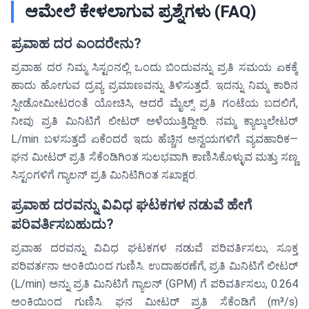
ಆಮೇಲೆ ಕೇಳಲಾಗುವ ಪ್ರಶ್ನೆಗಳು (FAQ)
ಪ್ರವಾಹ ದರ ಎಂದರೇನು?
ಪ್ರವಾಹ ದರ ನಿಮ್ಮ ಸಿಸ್ಟಂನಲ್ಲಿ ಒಂದು ಬಿಂದುವನ್ನು ಪ್ರತಿ ಸಮಯ ಏಕಕ್ಕೆ
ಹಾದು ಹೋಗುವ ದ್ರವ್ಯ ಪ್ರಮಾಣವನ್ನು ತಿಳಿಸುತ್ತದೆ. ಇದನ್ನು ನಿಮ್ಮ ಕಾರಿನ
ಸ್ಪೀಡೋಮೀಟರಂತೆ ಯೋಚಿಸಿ, ಆದರೆ ಮೈಲ್ಸ್ ಪ್ರತಿ ಗಂಟೆಯ ಬದಲಿಗೆ,
ನೀವು ಪ್ರತಿ ಮಿನಿಟಿಗೆ ಲೀಟರ್ ಅಳೆಯುತ್ತಿದ್ದೀರಿ. ನಮ್ಮ ಕ್ಯಾಲ್ಕುಲೇಟರ್
L/min ಬಳಸುತ್ತದೆ ಏಕೆಂದರೆ ಇದು ಹೆಚ್ಚಿನ ಅನ್ವಯಗಳಿಗೆ ವ್ಯವಹಾರಿಕ—
ಘನ ಮೀಟರ್ ಪ್ರತಿ ಸೆಕೆಂಡಿಗಿಂತ ಸುಲಭವಾಗಿ ಕಾಣಿಸಿಕೊಳ್ಳುವ ಮತ್ತು ಸಣ್ಣ
ಸಿಸ್ಟಂಗಳಿಗೆ ಗ್ಯಾಲನ್ ಪ್ರತಿ ಮಿನಿಟಿಗಿಂತ ಸಖಾಕ್ಷರ.
ಪ್ರವಾಹ ದರವನ್ನು ವಿವಿಧ ಘಟಕಗಳ ನಡುವೆ ಹೇಗೆ
ಪರಿವರ್ತಿಸಬಹುದು?
ಪ್ರವಾಹ ದರವನ್ನು ವಿವಿಧ ಘಟಕಗಳ ನಡುವೆ ಪರಿವರ್ತಿಸಲು, ಸೂಕ್ತ
ಪರಿವರ್ತನಾ ಅಂಕಿಯಿಂದ ಗುಣಿಸಿ. ಉದಾಹರಣೆಗೆ, ಪ್ರತಿ ಮಿನಿಟಿಗೆ ಲೀಟರ್
(L/min) ಅನ್ನು ಪ್ರತಿ ಮಿನಿಟಿಗೆ ಗ್ಯಾಲನ್ (GPM) ಗೆ ಪರಿವರ್ತಿಸಲು, 0.264
ಅಂಕಿಯಿಂದ ಗುಣಿಸಿ. ಘನ ಮೀಟರ್ ಪ್ರತಿ ಸೆಕೆಂಡಿಗೆ (m³/s)