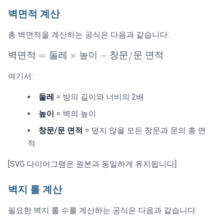
벽면적 계산
총 벽면적을 계산하는 공식은 다음과 같습니다:
\text{벽
벽면적
=
둘레
×
높이
−
창문
/
문
면적
면적} =
여기서:
\text{둘
레}
둘레
= 방의 길이와 너비의 2배
\times
\text{높
높이
= 벽의 높이
이} -
창문/문 면적
= 덮지 않을 모든 창문과 문의 총 면
\text{창
적
문/문
면적}
[SVG 다이어그램은 원본과 동일하게 유지됩니다]
벽지 롤 계산
필요한 벽지 롤 수를 계산하는 공식은 다음과 같습니다: