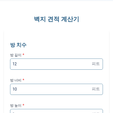
벽지 견적 계산기
방 치수
방 길이
*
피트
방 너비
*
피트
방 높이
*