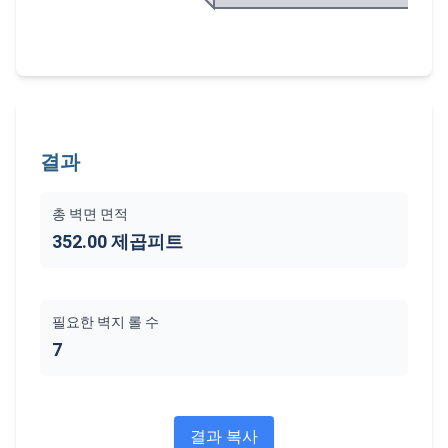
결과
총 벽면 면적
352.00 제곱피트
필요한 벽지 롤 수
7
결과 복사