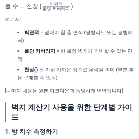
벽면적
\text{롤 수} =
롤
수
=
천장
(
)
롤당
커버리지
\text{천
여기서:
장}\left(\frac{\text{벽
면적}}{\text{롤당 커
벽면적
= 덮어야 할 총 면적 (평방피트 또는 평방미
버리지}}\right)
터)
롤당 커버리지
= 한 롤의 벽지가 커버할 수 있는 면
적
천장()
은 가장 가까운 정수로 올림을 의미 (부분 롤
은 구매할 수 없음)
[나머지 내용은 원본 마크다운과 동일하게 번역됩니다]
벽지 계산기 사용을 위한 단계별 가이
드
1. 방 치수 측정하기