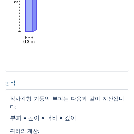
0.3 m
공식
직사각형 기둥의 부피는 다음과 같이 계산됩니
다:
부피
=
높이
×
너비
×
깊이
귀하의 계산: