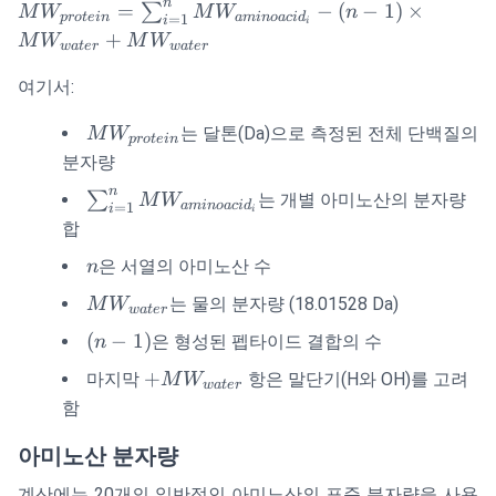
n
MW_{protein}
=
−
(
−
1
)
×
∑
M
W
M
W
n
p
ro
t
e
in
amin
o
a
c
i
d
=
1
i
i
=
+
M
W
M
W
w
a
t
er
w
a
t
er
\sum_{i=1}^{n}
MW_{amino
여기서:
acid_i} - (n-1)
MW_{protein}
는 달톤(Da)으로 측정된 전체 단백질의
M
W
\times
p
ro
t
e
in
MW_{water} +
분자량
MW_{water}
n
\sum_{i=1}^{n}
∑
는 개별 아미노산의 분자량
M
W
amin
o
a
c
i
d
=
1
i
i
MW_{amino
합
acid_i}
n
은 서열의 아미노산 수
n
MW_{water}
는 물의 분자량 (18.01528 Da)
M
W
w
a
t
er
(n-
(
−
1
)
은 형성된 펩타이드 결합의 수
n
1)
+
+
마지막
항은 말단기(H와 OH)를 고려
M
W
w
a
t
er
MW_{water}
함
아미노산 분자량
계산에는 20개의 일반적인 아미노산의 표준 분자량을 사용