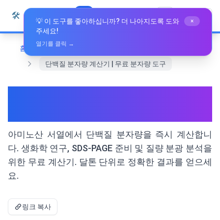
본문으로 건너뛰기
🛠️
Whiz Tools
모든 도구
한국어
💡 이 도구를 좋아하십니까? 더 나아지도록 도와
×
주세요!
열기를 클릭 →
홈
전문 도구
단백질 분자량 계산기 | 무료 분자량 도구
단백질 분자량 계산기 | 무료 분
자량 도구
아미노산 서열에서 단백질 분자량을 즉시 계산합니
다. 생화학 연구, SDS-PAGE 준비 및 질량 분광 분석을
위한 무료 계산기. 달톤 단위로 정확한 결과를 얻으세
요.
링크 복사