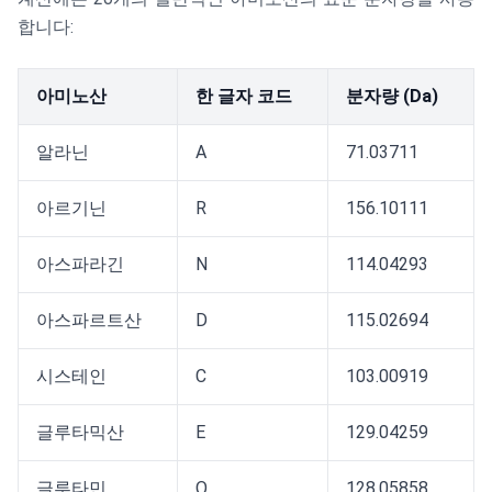
합니다:
아미노산
한 글자 코드
분자량 (Da)
알라닌
A
71.03711
아르기닌
R
156.10111
아스파라긴
N
114.04293
아스파르트산
D
115.02694
시스테인
C
103.00919
글루타믹산
E
129.04259
글루타민
Q
128.05858