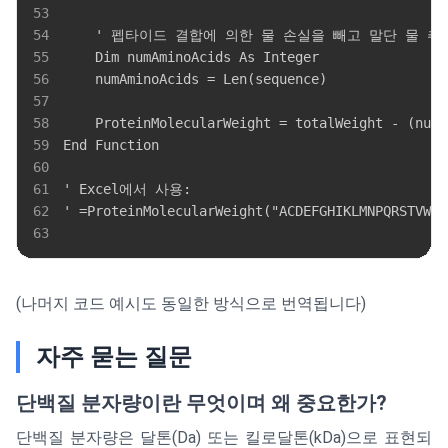
53
54
55
56
57
58
59
60
61
62
63
(나머지 코드 예시도 동일한 방식으로 번역됩니다)
자주 묻는 질문
단백질 분자량이란 무엇이며 왜 중요한가?
단백질 분자량은 달톤(Da) 또는 킬로달톤(kDa)으로 표현되