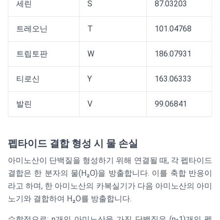
세린
S
87.03203
트레오닌
T
101.04768
트립토판
W
186.07931
티로신
Y
163.06333
발린
V
99.06841
펩타이드 결합 형성 시 물 손실
아미노산이 단백질을 형성하기 위해 연결될 때, 각 펩타이드
결합은 한 분자의 물(H₂O)을 방출합니다. 이를 축합 반응이
라고 하며, 한 아미노산의 카복실기가 다음 아미노산의 아미
노기와 결합하여 H₂O를 방출합니다.
수학적으로: n개의 아미노산을 가진 단백질은 (n-1)개의 펩