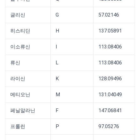
글리신
G
57.02146
히스티딘
H
137.05891
이소류신
I
113.08406
류신
L
113.08406
라이신
K
128.09496
메티오닌
M
131.04049
페닐알라닌
F
147.06841
프롤린
P
97.05276