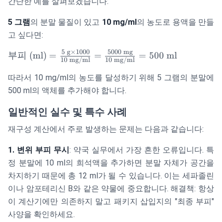
간단한 예를 살펴보겠습니다:
5 그램
의 분말 물질이 있고
10 mg/ml
의 농도로 용액을 만들
고 싶다면:
5
g
×
1000
5000
mg
\text{부피
부피
(ml)
=
=
=
500
ml
10
mg/ml
10
mg/ml
(ml)} =
\frac{5
따라서 10 mg/ml의 농도를 달성하기 위해 5 그램의 분말에
\text{ g}
500 ml의 액체를 추가해야 합니다.
\times
일반적인 실수 및 특수 사례
1000}{10
\text{
재구성 계산에서 주로 발생하는 문제는 다음과 같습니다:
mg/ml}}
=
1. 변위 부피 무시
: 약국 실무에서 가장 흔한 오류입니다. 특
\frac{5000
정 분말에 10 ml의 희석액을 추가하면 분말 자체가 공간을
\text{
차지하기 때문에 총 12 ml가 될 수 있습니다. 이는 세파졸린
mg}}{10
이나 암포테리신 B와 같은 약물에 중요합니다. 해결책: 항상
\text{
이 계산기에만 의존하지 말고 패키지 삽입지의 "최종 부피"
mg/ml}}
= 500
사양을 확인하세요.