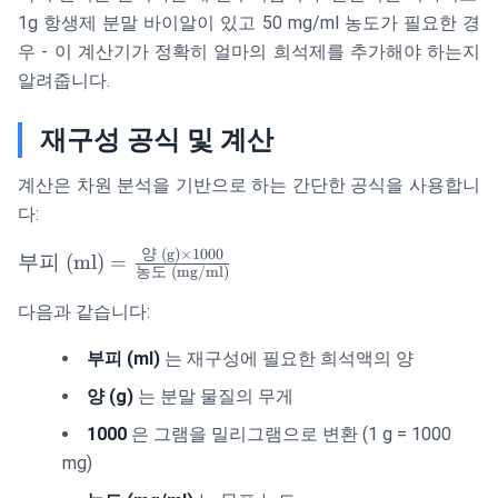
1g 항생제 분말 바이알이 있고 50 mg/ml 농도가 필요한 경
우 - 이 계산기가 정확히 얼마의 희석제를 추가해야 하는지
알려줍니다.
재구성 공식 및 계산
계산은 차원 분석을 기반으로 하는 간단한 공식을 사용합니
다:
양
(g)
×
1000
\text{부피
부피
(ml)
=
농도
(mg/ml)
(ml)} =
\frac{\text{양
다음과 같습니다:
(g)} \times
부피 (ml)
는 재구성에 필요한 희석액의 양
1000}
{\text{농도
양 (g)
는 분말 물질의 무게
(mg/ml)}}
1000
은 그램을 밀리그램으로 변환 (1 g = 1000
mg)