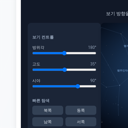
보기 방향
보기 컨트롤
뱀
방위각
180
°
고도
35
°
뱀주인자
시야
90
°
빠른 탐색
북쪽
동쪽
남쪽
서쪽