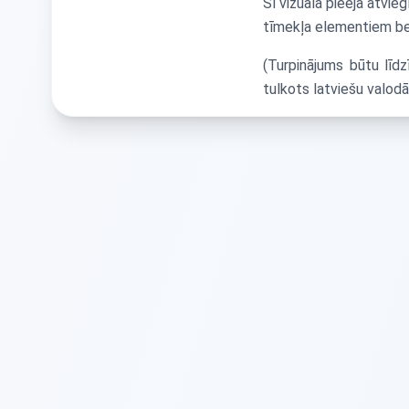
Šī vizuālā pieeja atvi
tīmekļa elementiem be
(Turpinājums būtu līd
tulkots latviešu valodā