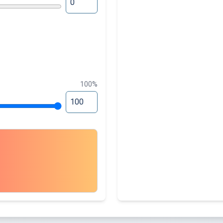
100
%