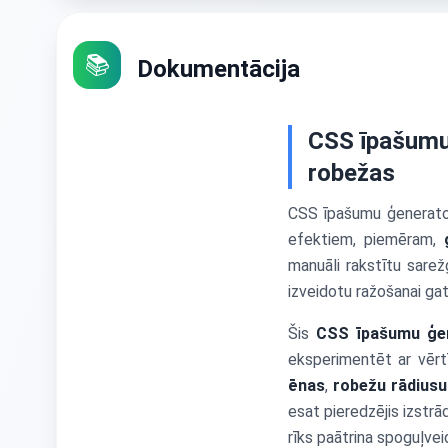
📚
Dokumentācija
CSS īpašumu 
robežas
CSS īpašumu ģenerator
efektiem, piemēram,
manuāli rakstītu sarež
izveidotu ražošanai gat
Šis
CSS īpašumu ģe
eksperimentēt ar vērt
ēnas
,
robežu rādiusu
esat pieredzējis izstr
rīks paātrina spoguļvei