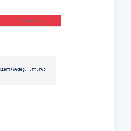
Teksta ēna
ient(90deg, #ff5f6d 