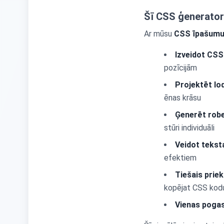
Šī CSS ģenerator
Ar mūsu
CSS īpašumu
Izveidot CSS
pozīcijām
Projektēt lo
ēnas krāsu
Ģenerēt robe
stūri individuāli
Veidot tekst
efektiem
Tiešais prie
kopējat CSS kod
Vienas poga