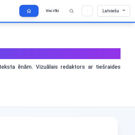
Latviešu
Visi rīki
💡 Vai jums patīk šis instruments? Palīdziet
×
mums padarīt to vēl labāku!
Noklikšķiniet, lai atvērtu →
ksta ēnām. Vizuālais redaktors ar tiešraides