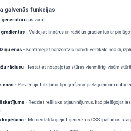
a galvenās funkcijas
 ģeneratoru
jūs varat:
 gradientus
- Veidojiet lineārus un radiālus gradientus ar pielā
dziņu ēnas
- Kontrolējiet horizontālo nobīdi, vertikālo nobīdi, izp
žu rādiusu
- Iestatiet noapaļotas stūres vienmērīgi visām stūrē
a ēnas
- Pievienojiet dziļumu tipográfijai ar pielāgojamām nobīdē
kšskatījums
- Redziet reāllaika atjauninājumus, kad pielāgojat ie
u
s kopēšana
- Momentāli kopējiet ģenerētos CSS īpašumus starp