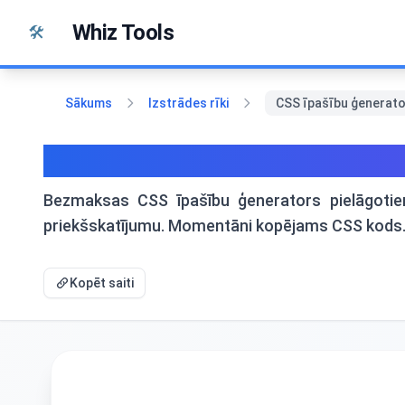
Pāriet uz saturu
Whiz Tools
🛠️
Sākums
Izstrādes rīki
CSS īpašību ģenerato
CSS īpašību ģenerators - Gra
Bezmaksas CSS īpašību ģenerators pielāgotie
priekšskatījumu. Momentāni kopējams CSS kods
Kopēt saiti