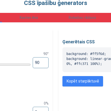
CSS īpašību ģenerators
Kastes ēna
Robežas rādiuss
Ģenerētais CSS
90
°
background: #ff5f6d;

background: linear-grad
0%, #ffc371 100%);
Kopēt starpliktuvē
0
%