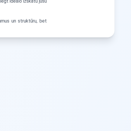
egt ideālo izskatu jūsu
umus un struktūru, bet