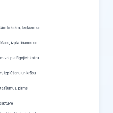
gotām krāsām, leņķiem un
lūšanu, izplatīšanos un
m vai pielāgojiet katru
m, izplūšanu un krāsu
statījumus, pirms
liktuvē