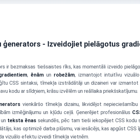
ģenerators - Izveidojiet pielāgotus gradi
s ir bezmaksas tiešsaistes rīks, kas momentāli izveido pielāg
gradientiem
,
ēnām
un
robežām
, izmantojot intuitīvu vizuālo
ģītu CSS sintaksi, tīmekļa izstrādātāji un dizaineri var izmantot
avu kodu ar slīdņiem, krāsu izvēlēm un reāllaika priekšskatījumu.
nerators
vienkāršo tīmekļa dizainu, likvidējot nepieciešamību 
ībām izmēģinājumu un kļūdu ceļā. Ģenerējiet profesionālus
CS
un
teksta ēnas
sekundēs, pēc tam tieši iekopējiet CSS kodu s
ādātājs, kas optimizē darba plūsmu, vai iesācējs, kas apgūst CSS 
da vizuālo efektu izveidi tīmekļa vietnēm.