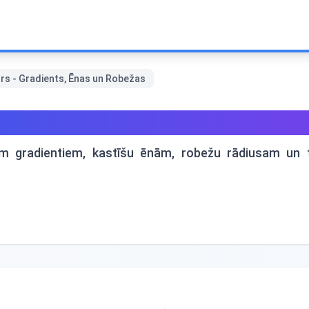
rs - Gradients, Ēnas un Robežas
dients, Ēnas un Robežas
m gradientiem, kastīšu ēnām, robežu rādiusam un te
.