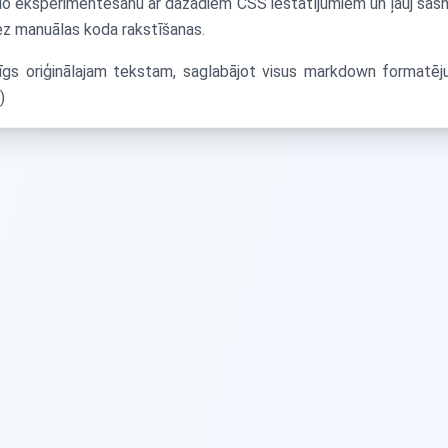
eglo eksperimentēšanu ar dažādiem CSS iestatījumiem un ļauj sasni
z manuālas koda rakstīšanas.
zīgs oriģinālajam tekstam, saglabājot visus markdown formatēj
)