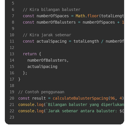
5
6
// Kira bilangan baluster
7
const
 numberOfSpaces 
=
Math
.
floor
(
totalLength 
8
const
 numberOfBalusters 
=
 numberOfSpaces 
+
1
;
9
10
// Kira jarak sebenar
11
const
 actualSpacing 
=
 totalLength 
/
 numberOfSp
12
13
return
{
14
    numberOfBalusters
,
15
16
}
;
17
}
18
19
// Contoh penggunaan
20
const
 result 
=
calculateBalusterSpacing
(
96
,
4
)
;
21
console
.
log
(
`
Bilangan baluster yang diperlukan: 
22
console
.
log
(
`
Jarak sebenar antara baluster: 
${
re
23