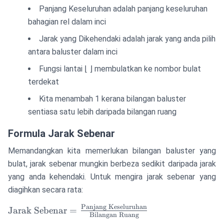
Keseluruhan}}
Panjang Keseluruhan adalah panjang keseluruhan
{\text{Jarak yang
bahagian rel dalam inci
Dikehendaki}}
Jarak yang Dikehendaki adalah jarak yang anda pilih
\right\rfloor + 1
antara baluster dalam inci
Fungsi lantai ⌊ ⌋ membulatkan ke nombor bulat
terdekat
Kita menambah 1 kerana bilangan baluster
sentiasa satu lebih daripada bilangan ruang
Formula Jarak Sebenar
Memandangkan kita memerlukan bilangan baluster yang
bulat, jarak sebenar mungkin berbeza sedikit daripada jarak
yang anda kehendaki. Untuk mengira jarak sebenar yang
diagihkan secara rata:
Panjang Keseluruhan
\text{Jarak
Jarak Sebenar
=
Bilangan Ruang
Sebenar} =