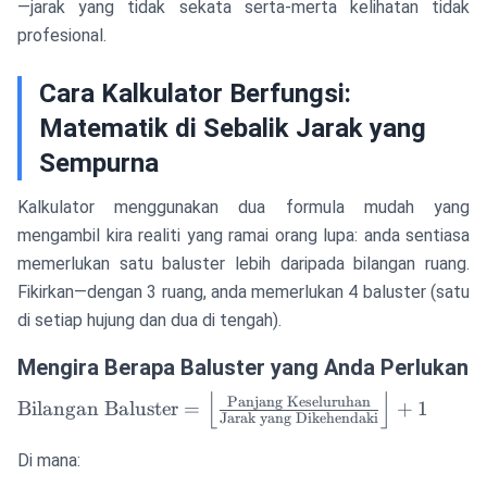
—jarak yang tidak sekata serta-merta kelihatan tidak
profesional.
Cara Kalkulator Berfungsi:
Matematik di Sebalik Jarak yang
Sempurna
Kalkulator menggunakan dua formula mudah yang
mengambil kira realiti yang ramai orang lupa: anda sentiasa
memerlukan satu baluster lebih daripada bilangan ruang.
Fikirkan—dengan 3 ruang, anda memerlukan 4 baluster (satu
di setiap hujung dan dua di tengah).
Mengira Berapa Baluster yang Anda Perlukan
⌊
⌋
\text{Bilangan
Panjang Keseluruhan
Bilangan Baluster
=
+
1
Jarak yang Dikehendaki
Baluster} =
\left\lfloor
Di mana:
\frac{\text{Panjang