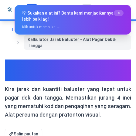
Langkau ke kandungan
🛠️
Whiz Tools
Semua Alat
Bahasa Melayu
💡 Sukakan alat ini? Bantu kami menjadikannya
×
lebih baik lagi!
Klik untuk membuka →
Laman Utama
Reka Bentuk & Grafik
Kalkulator Jarak Baluster - Alat Pagar Dek &
Tangga
Kalkulator Jarak Baluster -
Alat Pagar Dek & Tangga
Kira jarak dan kuantiti baluster yang tepat untuk
pagar dek dan tangga. Memastikan jurang 4 inci
yang mematuhi kod dan pengagihan yang seragam.
Alat percuma dengan pratonton visual.
Salin pautan