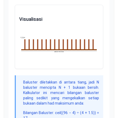
Visualisasi
3.92 inci
Jumlah: 96.00 inci
Baluster diletakkan di antara tiang, jadi N
baluster mencipta N + 1 bukaan bersih.
Kalkulator ini mencari bilangan baluster
paling sedikit yang mengekalkan setiap
bukaan dalam had maksimum anda:
Bilangan Baluster
: ceil((
96
−
4
) ÷ (
4
+
1.5
)) =