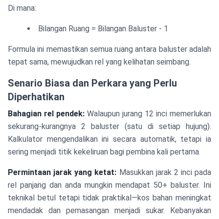
\frac{\text{Panjang
Di mana:
Keseluruhan}}
Bilangan Ruang = Bilangan Baluster - 1
{\text{Bilangan
Ruang}}
Formula ini memastikan semua ruang antara baluster adalah
tepat sama, mewujudkan rel yang kelihatan seimbang.
Senario Biasa dan Perkara yang Perlu
Diperhatikan
Bahagian rel pendek:
Walaupun jurang 12 inci memerlukan
sekurang-kurangnya 2 baluster (satu di setiap hujung).
Kalkulator mengendalikan ini secara automatik, tetapi ia
sering menjadi titik kekeliruan bagi pembina kali pertama.
Permintaan jarak yang ketat:
Masukkan jarak 2 inci pada
rel panjang dan anda mungkin mendapat 50+ baluster. Ini
teknikal betul tetapi tidak praktikal—kos bahan meningkat
mendadak dan pemasangan menjadi sukar. Kebanyakan