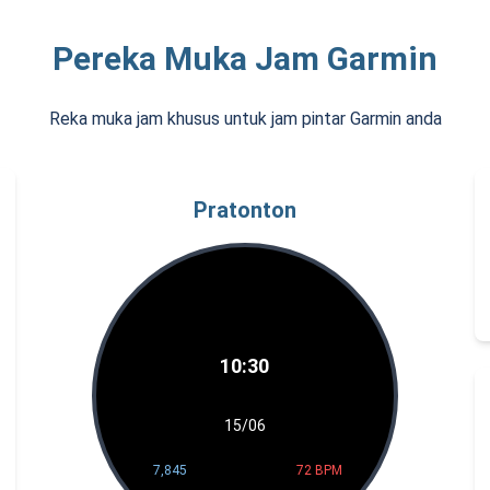
Pereka Muka Jam Garmin
Reka muka jam khusus untuk jam pintar Garmin anda
Pratonton
10:30
15/06
7,845
72 BPM