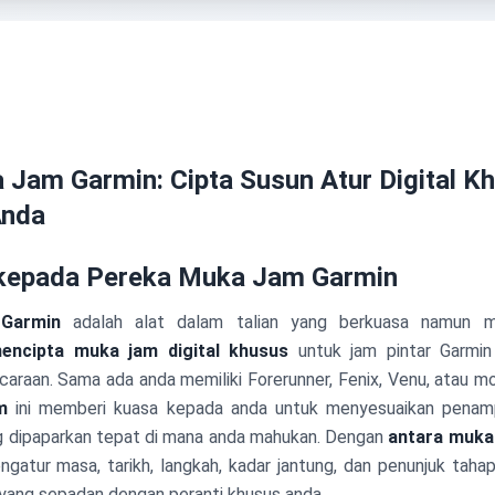
Jam Garmin: Cipta Susun Atur Digital K
Anda
kepada Pereka Muka Jam Garmin
Garmin
adalah alat dalam talian yang berkuasa namun m
encipta muka jam digital khusus
untuk jam pintar Garmin
araan. Sama ada anda memiliki Forerunner, Fenix, Venu, atau mo
m
ini memberi kuasa kepada anda untuk menyesuaikan penamp
g dipaparkan tepat di mana anda mahukan. Dengan
antara muka
gatur masa, tarikh, langkah, kadar jantung, dan penunjuk taha
 yang sepadan dengan peranti khusus anda.