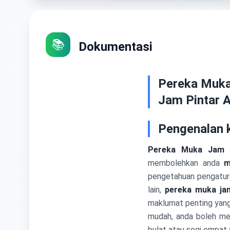
📚
Dokumentasi
Pereka Muka 
Jam Pintar 
Pengenalan 
Pereka Muka Jam 
membolehkan anda
m
pengetahuan pengaturc
lain,
pereka muka ja
maklumat penting yan
mudah, anda boleh men
bulat atau segi empat