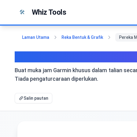
Langkau ke kandungan
Whiz Tools
🛠️
Laman Utama
Reka Bentuk & Grafik
Pereka 
Pereka Muka Jam Garmin - 
Buat muka jam Garmin khusus dalam talian secar
Tiada pengaturcaraan diperlukan.
Salin pautan