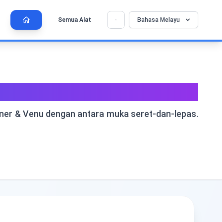
Semua Alat
Bahasa Melayu
💡 Sukakan alat ini? Bantu kami menjadikannya
×
lebih baik lagi!
Klik untuk membuka →
a
nner & Venu dengan antara muka seret-dan-lepas.