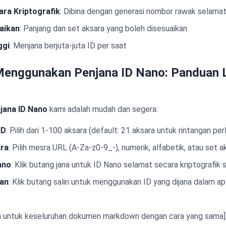
ra Kriptografik
: Dibina dengan generasi nombor rawak selama
aikan
: Panjang dan set aksara yang boleh disesuaikan
ggi
: Menjana berjuta-juta ID per saat
enggunakan Penjana ID Nano: Panduan 
jana ID Nano
kami adalah mudah dan segera:
ID
: Pilih dari 1-100 aksara (default: 21 aksara untuk rintangan p
ara
: Pilih mesra URL (A-Za-z0-9_-), numerik, alfabetik, atau set 
ano
: Klik butang jana untuk ID Nano selamat secara kriptografik
kan
: Klik butang salin untuk menggunakan ID yang dijana dalam apl
n untuk keseluruhan dokumen markdown dengan cara yang sama]