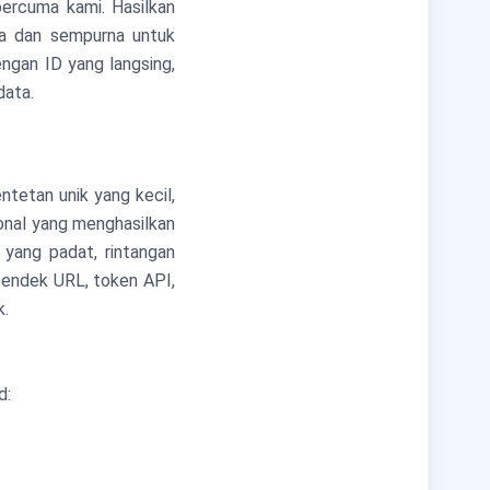
ercuma kami. Hasilkan
a dan sempurna untuk
ngan ID yang langsing,
data.
tetan unik yang kecil,
onal yang menghasilkan
yang padat, rintangan
pendek URL, token API,
k.
d: