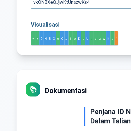
Visualisasi
v
k
O
N
B
X
e
Q
J
j
w
K
t
U
n
a
z
w
K
s
4
📚
Dokumentasi
Penjana ID 
Dalam Talian