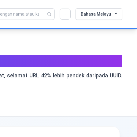
💡 Sukakan alat ini? Bantu kami menjadikannya
×
Bahasa Melayu
lebih baik lagi!
Klik untuk membuka →
 URL Dalam Talian
t, selamat URL 42% lebih pendek daripada UUID.