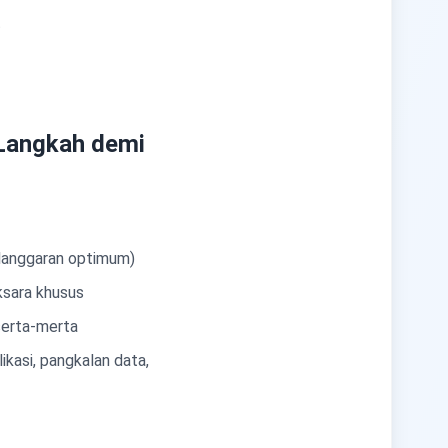
t
Langkah demi
erlanggaran optimum)
aksara khusus
 serta-merta
ikasi, pangkalan data,