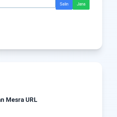
Salin
Jana
an Mesra URL