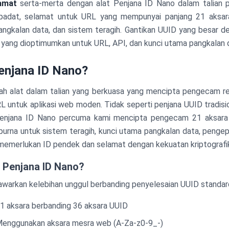
amat
serta-merta dengan alat Penjana ID Nano dalam talian p
padat, selamat untuk URL yang mempunyai panjang 21 aksar
angkalan data, dan sistem teragih. Gantikan UUID yang besar de
 yang dioptimumkan untuk URL, API, dan kunci utama pangkalan 
enjana ID Nano?
ah alat dalam talian yang berkuasa yang mencipta pengecam ren
L untuk aplikasi web moden. Tidak seperti penjana UUID tradisi
Penjana ID Nano percuma kami mencipta pengecam 21 aksara 
purna untuk sistem teragih, kunci utama pangkalan data, penge
 memerlukan ID pendek dan selamat dengan kekuatan kriptografi
 Penjana ID Nano?
arkan kelebihan unggul berbanding penyelesaian UUID standar
21 aksara berbanding 36 aksara UUID
Menggunakan aksara mesra web (A-Za-z0-9_-)