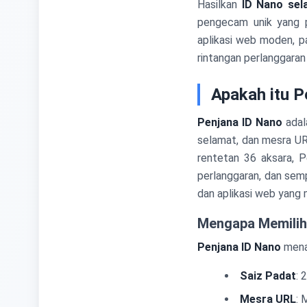
Hasilkan
ID Nano sel
pengecam unik yang 
aplikasi web moden, p
rintangan perlanggaran
Apakah itu P
Penjana ID Nano
adal
selamat, dan mesra UR
rentetan 36 aksara, 
perlanggaran, dan sem
dan aplikasi web yang
Mengapa Memilih
Penjana ID Nano
menaw
Saiz Padat
: 
Mesra URL
: 