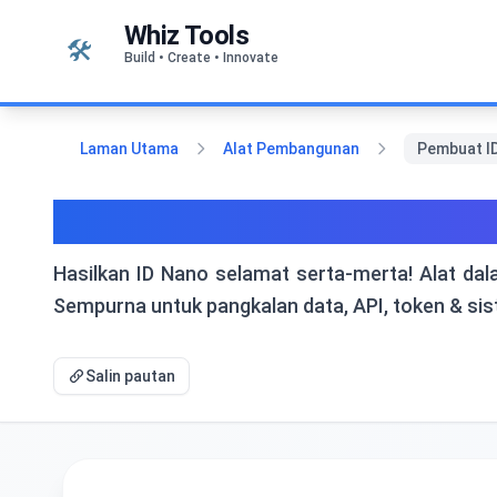
Langkau ke kandungan
Whiz Tools
🛠️
Build • Create • Innovate
Laman Utama
Alat Pembangunan
Pembuat ID
Pembuat ID Nano Percum
Hasilkan ID Nano selamat serta-merta! Alat da
Sempurna untuk pangkalan data, API, token & sis
Salin pautan