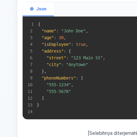
Json
1
{
2
"name"
:
"John Doe"
,
3
"age"
:
30
,
4
"isEmployee"
:
true
,
5
"address"
:
{
6
"street"
:
"123 Main St"
,
7
"city"
:
"Anytown"
8
}
,
9
"phoneNumbers"
:
[
10
"555-1234"
,
11
"555-5678"
12
]
13
}
14
[Selebihnya diterjema