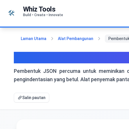
Langkau ke kandungan
Whiz Tools
🛠️
Build • Create • Innovate
Laman Utama
Alat Pembangunan
Pembentuk
Pembentuk JSON: Minika
Pembentuk JSON percuma untuk meminikan da
pengindentasian yang betul. Alat penyemak pant
Salin pautan