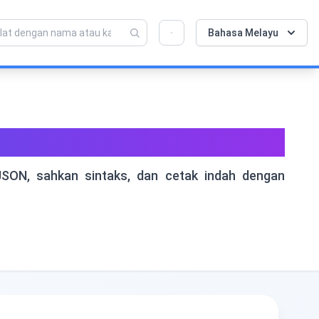
💡 Sukakan alat ini? Bantu kami menjadikannya
×
Bahasa Melayu
lebih baik lagi!
Klik untuk membuka →
am Talian Percuma
ON, sahkan sintaks, dan cetak indah dengan