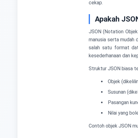
cekap.
Apakah JSO
JSON (Notation Objek 
manusia serta mudah di
salah satu format dat
kesederhanaan dan kep
Struktur JSON biasa ter
Objek (dikelil
Susunan (dike
Pasangan kunc
Nilai yang bol
Contoh objek JSON mu