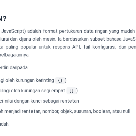
N?
JavaScript) adalah format pertukaran data ringan yang mudah d
urai dan dijana oleh mesin. Ia berdasarkan subset bahasa JavaS
a paling popular untuk respons API, fail konfigurasi, dan p
elbagaiannya.
diri daripada:
ingi oleh kurungan kerinting
)
{}
lilingi oleh kurungan segi empat
)
[]
i-nilai dengan kunci sebagai rentetan
eh menjadi rentetan, nombor, objek, susunan, boolean, atau null
dah: