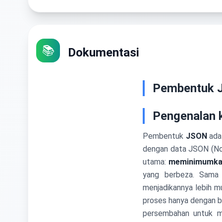
📚
Dokumentasi
Pembentuk 
Pengenalan
Pembentuk
JSON
adal
dengan data JSON (Not
utama:
meminimumka
yang berbeza. Sama
menjadikannya lebih m
proses hanya dengan b
persembahan untuk m