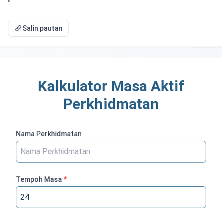
Salin pautan
Kalkulator Masa Aktif
Perkhidmatan
Nama Perkhidmatan
Tempoh Masa
*