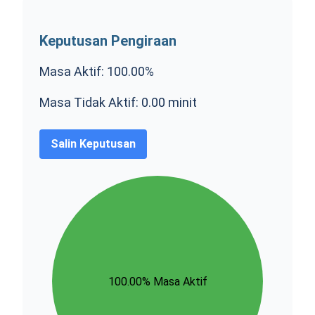
Keputusan Pengiraan
Masa Aktif: 100.00%
Masa Tidak Aktif: 0.00 minit
Salin Keputusan
100.00% Masa Aktif