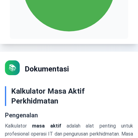
📚
Dokumentasi
Kalkulator Masa Aktif
Perkhidmatan
Pengenalan
Kalkulator
masa aktif
adalah alat penting untuk
profesional operasi IT dan pengurusan perkhidmatan. Masa