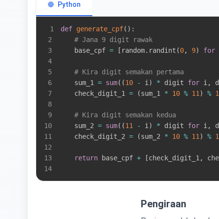
Python
1
def
generate_cpf
(
)
:
2
# Jana 9 digit rawak
3
    base_cpf 
=
[
random
.
randint
(
0
,
9
)
for
 
4
5
# Kira digit semakan pertama
6
    sum_1 
=
sum
(
(
10
-
 i
)
*
 digit 
for
 i
,
 d
7
    check_digit_1 
=
(
sum_1 
*
10
%
11
)
%
1
8
9
# Kira digit semakan kedua
10
    sum_2 
=
sum
(
(
11
-
 i
)
*
 digit 
for
 i
,
 d
11
    check_digit_2 
=
(
sum_2 
*
10
%
11
)
%
1
12
13
return
 base_cpf 
+
[
check_digit_1
,
 che
14
Pengiraan