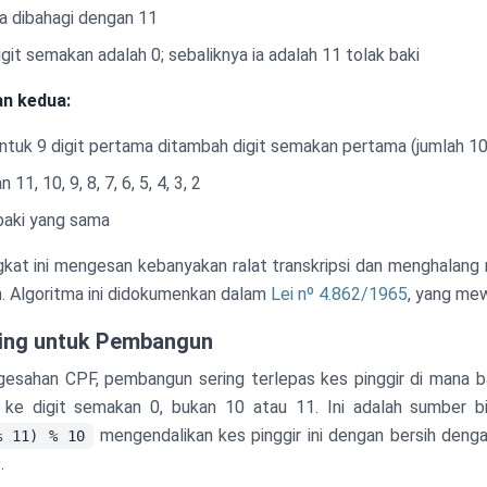
la dibahagi dengan 11
digit semakan adalah 0; sebaliknya ia adalah 11 tolak baki
an kedua:
ntuk 9 digit pertama ditambah digit semakan pertama (jumlah 10 
11, 10, 9, 8, 7, 6, 5, 4, 3, 2
baki yang sama
kat ini mengesan kebanyakan ralat transkripsi dan menghalang
. Algoritma ini didokumenkan dalam
Lei nº 4.862/1965
, yang me
ting untuk Pembangun
ahan CPF, pembangun sering terlepas kes pinggir di mana ba
 ke digit semakan 0, bukan 10 atau 11. Ini adalah sumber bi
mengendalikan kes pinggir ini dengan bersih deng
% 11) % 10
.