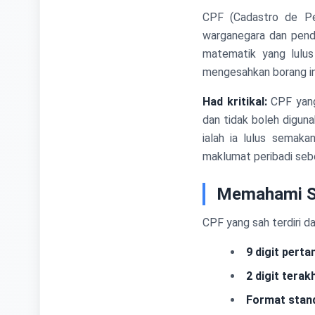
CPF (Cadastro de Pes
warganegara dan pendu
matematik yang lulus
mengesahkan borang inp
Had kritikal:
CPF yang 
dan tidak boleh diguna
ialah ia lulus semak
maklumat peribadi seb
Memahami St
CPF yang sah terdiri d
9 digit perta
2 digit terakh
Format stan