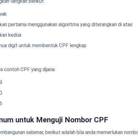
kah-langkah berikut:
awak
akan pertama menggunakan algoritma yang diterangkan di atas
akan kedua
ua digit untuk membentuk CPF lengkap
a contoh CPF yang dijana:
9
0
6
mum untuk Menguji Nombor CPF
embangunan sebenar, berikut adalah bila anda memerlukan nombo